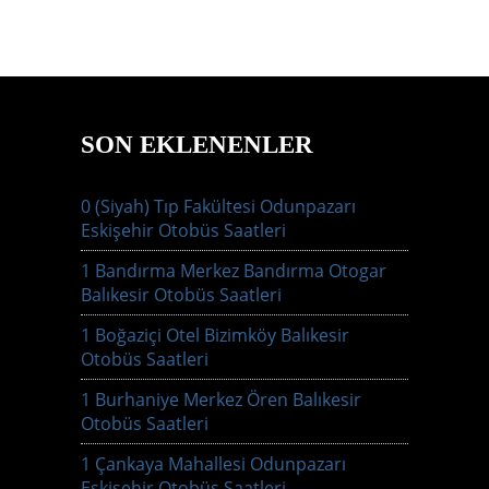
SON EKLENENLER
0 (Siyah) Tıp Fakültesi Odunpazarı
Eskişehir Otobüs Saatleri
1 Bandırma Merkez Bandırma Otogar
Balıkesir Otobüs Saatleri
1 Boğaziçi Otel Bizimköy Balıkesir
Otobüs Saatleri
1 Burhaniye Merkez Ören Balıkesir
Otobüs Saatleri
1 Çankaya Mahallesi Odunpazarı
Eskişehir Otobüs Saatleri