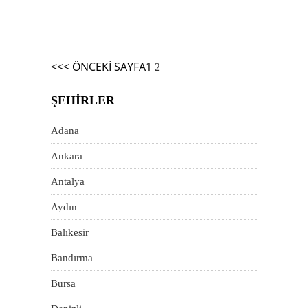
Yazı
<<< ÖNCEKI SAYFA
1
2
dolaşımı
ŞEHIRLER
Adana
Ankara
Antalya
Aydın
Balıkesir
Bandırma
Bursa