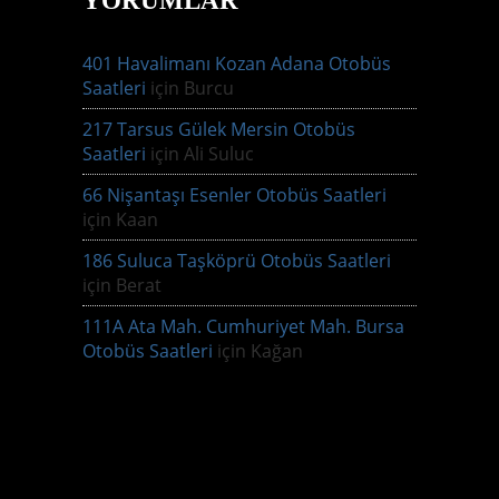
YORUMLAR
401 Havalimanı Kozan Adana Otobüs
Saatleri
için
Burcu
217 Tarsus Gülek Mersin Otobüs
Saatleri
için
Ali Suluc
66 Nişantaşı Esenler Otobüs Saatleri
için
Kaan
186 Suluca Taşköprü Otobüs Saatleri
için
Berat
111A Ata Mah. Cumhuriyet Mah. Bursa
Otobüs Saatleri
için
Kağan