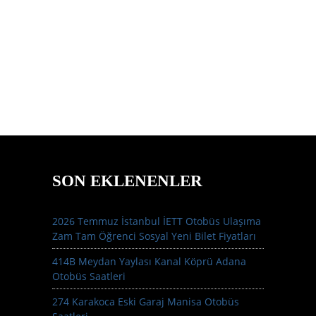
SON EKLENENLER
2026 Temmuz İstanbul İETT Otobüs Ulaşıma
Zam Tam Öğrenci Sosyal Yeni Bilet Fiyatları
414B Meydan Yaylası Kanal Köprü Adana
Otobüs Saatleri
274 Karakoca Eski Garaj Manisa Otobüs