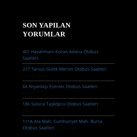
SON YAPILAN
YORUMLAR
401 Havalimanı Kozan Adana Otobüs
Saatleri
için
Burcu
217 Tarsus Gülek Mersin Otobüs Saatleri
için
Ali Suluc
66 Nişantaşı Esenler Otobüs Saatleri
için
Kaan
186 Suluca Taşköprü Otobüs Saatleri
için
Berat
111A Ata Mah. Cumhuriyet Mah. Bursa
Otobüs Saatleri
için
Kağan