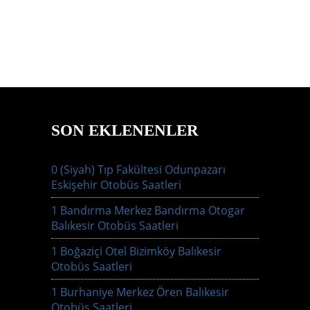
SON EKLENENLER
0 (Siyah) Tıp Fakültesi Odunpazarı
Eskişehir Otobüs Saatleri
1 Bandırma Merkez Bandırma Otogar
Balıkesir Otobüs Saatleri
1 Boğaziçi Otel Bizimköy Balıkesir
Otobüs Saatleri
1 Burhaniye Merkez Ören Balıkesir
Otobüs Saatleri