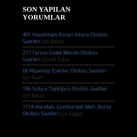
SON YAPILAN
YORUMLAR
401 Havalimanı Kozan Adana Otobüs
Saatleri
için
Burcu
217 Tarsus Gülek Mersin Otobüs
Saatleri
için
Ali Suluc
66 Nişantaşı Esenler Otobüs Saatleri
için
Kaan
186 Suluca Taşköprü Otobüs Saatleri
için
Berat
111A Ata Mah. Cumhuriyet Mah. Bursa
Otobüs Saatleri
için
Kağan