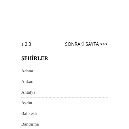
Yazı
2
3
SONRAKI SAYFA >>>
1
dolaşımı
ŞEHIRLER
Adana
Ankara
Antalya
Aydın
Balıkesir
Bandırma