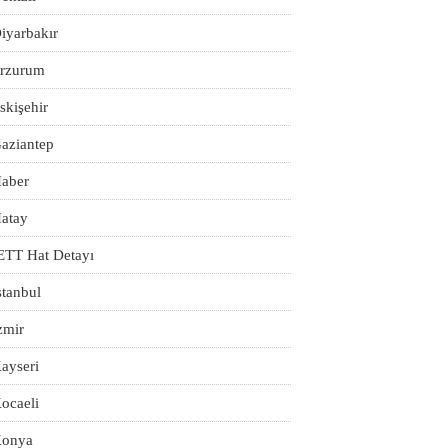
iyarbakır
rzurum
skişehir
aziantep
aber
atay
ETT Hat Detayı
stanbul
zmir
ayseri
ocaeli
onya