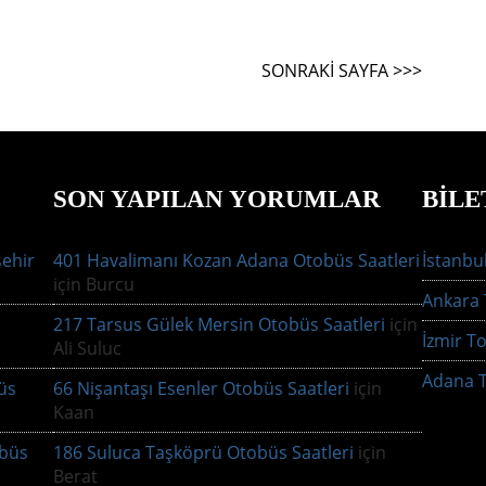
SONRAKI SAYFA >>>
SON YAPILAN YORUMLAR
BILE
şehir
401 Havalimanı Kozan Adana Otobüs Saatleri
İstanbul
için
Burcu
Ankara T
217 Tarsus Gülek Mersin Otobüs Saatleri
için
İzmir To
Ali Suluc
Adana T
büs
66 Nişantaşı Esenler Otobüs Saatleri
için
Kaan
obüs
186 Suluca Taşköprü Otobüs Saatleri
için
Berat