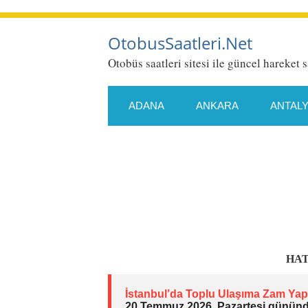
OtobusSaatleri.Net
Otobüs saatleri sitesi ile güncel hareket s
ADANA
ANKARA
ANTAL
ESKIŞEHIR
GAZIANTEP
KONYA
KÜTAHYA
MALA
SAMSUN
SIIRT
SIVAS
HAT
İstanbul’da Toplu Ulaşıma Zam Yapı
20 Temmuz 2026, Pazartesi gününd