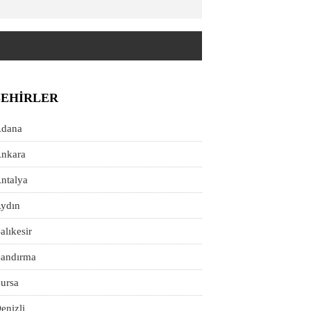
ŞEHIRLER
dana
nkara
ntalya
ydın
alıkesir
andırma
ursa
enizli