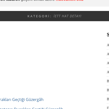
İETT HAT DETAYI
KATEGORI:
A
A
A
A
B
B
rakları Geçtiği Güzergâh
B
D