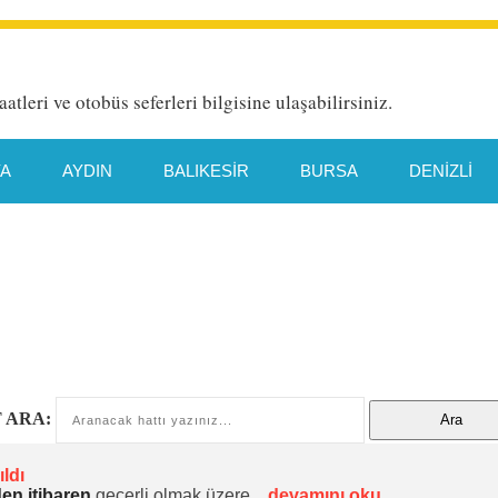
aatleri ve otobüs seferleri bilgisine ulaşabilirsiniz.
YA
AYDIN
BALIKESIR
BURSA
DENIZLI
HATAY
İETT HAT DETAYI
İSTANBUL
İZMIR
TYA
MANISA
MERSIN
MUĞLA
ORDU
TEKIRDAĞ
TRABZON
VAN
 ARA:
ldı
en itibaren
geçerli olmak üzere
...devamını oku