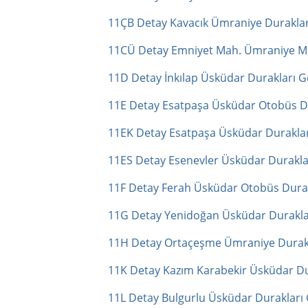
11ÇB Detay Kavacık Ümraniye Duraklar
11CÜ Detay Emniyet Mah. Ümraniye Me
11D Detay İnkılap Üsküdar Durakları G
11E Detay Esatpaşa Üsküdar Otobüs Du
11EK Detay Esatpaşa Üsküdar Duraklar
11ES Detay Esenevler Üsküdar Durakla
11F Detay Ferah Üsküdar Otobüs Durak
11G Detay Yenidoğan Üsküdar Durakla
11H Detay Ortaçeşme Ümraniye Durakl
11K Detay Kazım Karabekir Üsküdar Du
11L Detay Bulgurlu Üsküdar Durakları