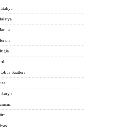
ütahya
alatya
anisa
ersin
uğla
rdu
tobüs Saatleri
ize
akarya
amsun
iirt
ivas