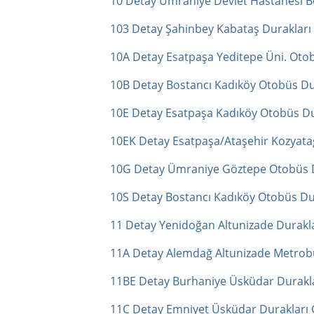
10 Detay Ümraniye Devlet Hastanesi B
103 Detay Şahinbey Kabataş Durakları
10A Detay Esatpaşa Yeditepe Üni. Otob
10B Detay Bostancı Kadıköy Otobüs Du
10E Detay Esatpaşa Kadıköy Otobüs Du
10EK Detay Esatpaşa/Ataşehir Kozyata
10G Detay Ümraniye Göztepe Otobüs D
10S Detay Bostancı Kadıköy Otobüs Du
11 Detay Yenidoğan Altunizade Durakla
11A Detay Alemdağ Altunizade Metrobü
11BE Detay Burhaniye Üsküdar Durakla
11C Detay Emniyet Üsküdar Durakları 