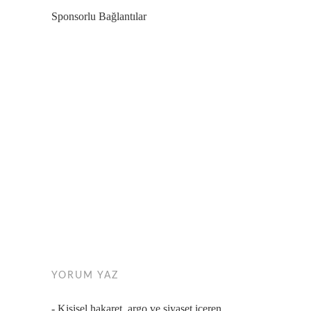
Sponsorlu Bağlantılar
YORUM YAZ
- Kişisel hakaret, argo ve siyaset içeren