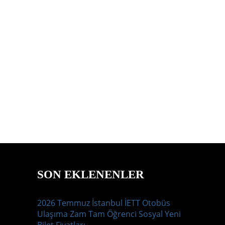
SON EKLENENLER
2026 Temmuz İstanbul İETT Otobüs
Ulaşıma Zam Tam Öğrenci Sosyal Yeni