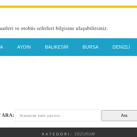
aatleri ve otobüs seferleri bilgisine ulaşabilirsiniz.
YA
AYDIN
BALIKESIR
BURSA
DENIZLI
HATAY
İETT HAT DETAYI
İSTANBUL
İZMIR
TYA
MANISA
MERSIN
MUĞLA
ORDU
TEKIRDAĞ
TRABZON
VAN
 ARA:
ERZURUM
KATEGORI: