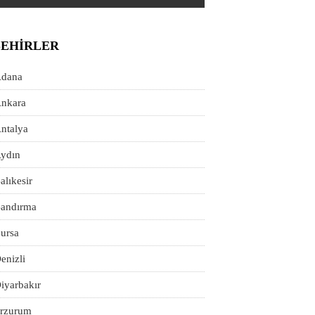
ŞEHIRLER
dana
nkara
ntalya
ydın
alıkesir
andırma
ursa
enizli
iyarbakır
rzurum