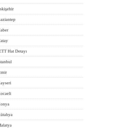
skişehir
aziantep
aber
atay
ETT Hat Detayı
stanbul
zmir
ayseri
ocaeli
onya
ütahya
alatya