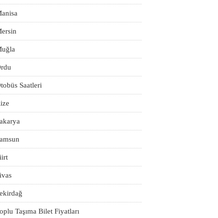
anisa
ersin
uğla
rdu
tobüs Saatleri
ize
akarya
amsun
iirt
ivas
ekirdağ
oplu Taşıma Bilet Fiyatları