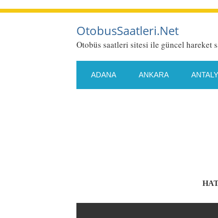
OtobusSaatleri.Net
Otobüs saatleri sitesi ile güncel hareket s
ADANA
ANKARA
ANTAL
ESKIŞEHIR
GAZIANTEP
KONYA
KÜTAHYA
MALA
SAMSUN
SIIRT
SIVAS
HAT