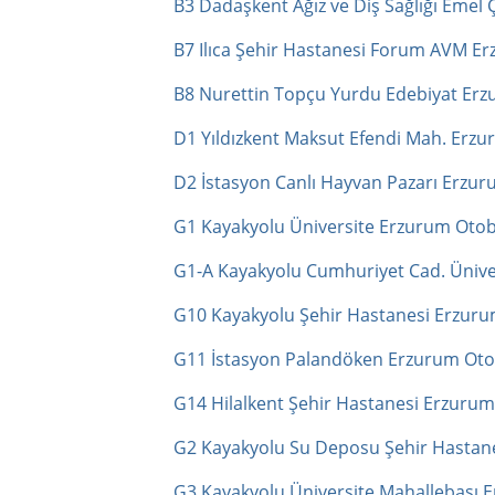
B3 Dadaşkent Ağız ve Diş Sağlığı Emel 
B7 Ilıca Şehir Hastanesi Forum AVM Er
B8 Nurettin Topçu Yurdu Edebiyat Erz
D1 Yıldızkent Maksut Efendi Mah. Erzu
D2 İstasyon Canlı Hayvan Pazarı Erzur
G1 Kayakyolu Üniversite Erzurum Otob
G1-A Kayakyolu Cumhuriyet Cad. Ünive
G10 Kayakyolu Şehir Hastanesi Erzuru
G11 İstasyon Palandöken Erzurum Oto
G14 Hilalkent Şehir Hastanesi Erzurum
G2 Kayakyolu Su Deposu Şehir Hastane
G3 Kayakyolu Üniversite Mahallebaşı 