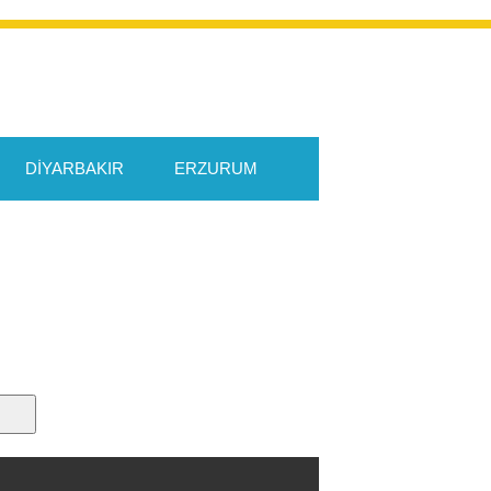
DIYARBAKIR
ERZURUM
KAYSERI
KOCAELI
RIZE
SAKARYA