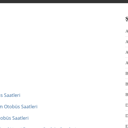
A
A
A
A
B
B
s Saatleri
B
D
m Otobüs Saatleri
D
obüs Saatleri
E