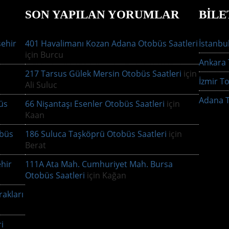
SON YAPILAN YORUMLAR
BILE
şehir
401 Havalimanı Kozan Adana Otobüs Saatleri
İstanbul
için
Burcu
Ankara T
217 Tarsus Gülek Mersin Otobüs Saatleri
için
İzmir To
Ali Suluc
Adana T
büs
66 Nişantaşı Esenler Otobüs Saatleri
için
Kaan
obüs
186 Suluca Taşköprü Otobüs Saatleri
için
Berat
hir
111A Ata Mah. Cumhuriyet Mah. Bursa
Otobüs Saatleri
için
Kağan
rakları
i