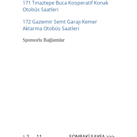
171 Tınaztepe Buca Kooperatif Konak
Otobüs Saatleri
172 Gaziemir Semt Garajı Kemer
Aktarma Otobüs Saatleri
Sponsorlu Bağlantılar
Yazı
2
11
SONRAKI SAYFA >>>
1
…