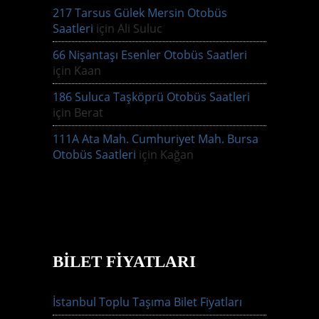
217 Tarsus Gülek Mersin Otobüs
Saatleri
için
Ali Suluc
66 Nişantaşı Esenler Otobüs Saatleri
için
Kaan
186 Suluca Taşköprü Otobüs Saatleri
için
Berat
111A Ata Mah. Cumhuriyet Mah. Bursa
Otobüs Saatleri
için
Kağan
BILET FIYATLARI
İstanbul Toplu Taşıma Bilet Fiyatları