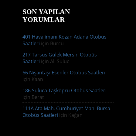
SON YAPILAN
YORUMLAR
401 Havalimanı Kozan Adana Otobüs
Saatleri
için
Burcu
217 Tarsus Gülek Mersin Otobüs
Saatleri
için
Ali Suluc
66 Nişantaşı Esenler Otobüs Saatleri
için
Kaan
186 Suluca Taşköprü Otobüs Saatleri
için
Berat
111A Ata Mah. Cumhuriyet Mah. Bursa
Otobüs Saatleri
için
Kağan