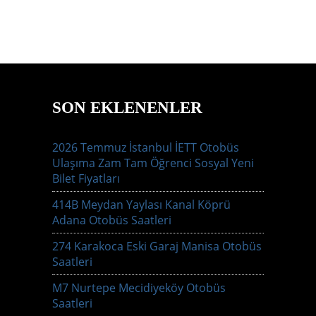
SON EKLENENLER
2026 Temmuz İstanbul İETT Otobüs
Ulaşıma Zam Tam Öğrenci Sosyal Yeni
Bilet Fiyatları
414B Meydan Yaylası Kanal Köprü
Adana Otobüs Saatleri
274 Karakoca Eski Garaj Manisa Otobüs
Saatleri
M7 Nurtepe Mecidiyeköy Otobüs
Saatleri