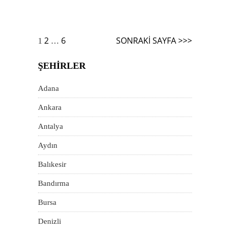
Yazı
2
6
SONRAKI SAYFA >>>
1
…
dolaşımı
ŞEHIRLER
Adana
Ankara
Antalya
Aydın
Balıkesir
Bandırma
Bursa
Denizli