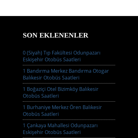
SON EKLENENLER
0 (Siyah) Tıp Fakültesi Odunpazarı
Eskişehir Otobüs Saatleri
1 Bandırma Merkez Bandırma Otogar
Balıkesir Otobüs Saatleri
1 Boğaziçi Otel Bizimköy Balıkesir
Otobüs Saatleri
1 Burhaniye Merkez Ören Balıkesir
Otobüs Saatleri
1 Çankaya Mahallesi Odunpazarı
Eskişehir Otobüs Saatleri