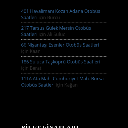
401 Havalimanı Kozan Adana Otobüs
Saatleri
için
Burcu
217 Tarsus Gülek Mersin Otobüs
Saatleri
için
Ali Suluc
66 Nişantaşı Esenler Otobüs Saatleri
için
Kaan
186 Suluca Taşköprü Otobüs Saatleri
için
Berat
111A Ata Mah. Cumhuriyet Mah. Bursa
Otobüs Saatleri
için
Kağan
BILET FIYATLARI