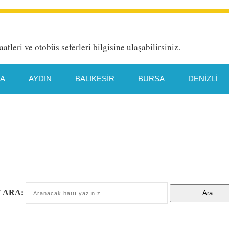
aatleri ve otobüs seferleri bilgisine ulaşabilirsiniz.
YA
AYDIN
BALIKESIR
BURSA
DENIZLI
HATAY
İETT HAT DETAYI
İSTANBUL
İZMIR
TYA
MANISA
MERSIN
MUĞLA
ORDU
TEKIRDAĞ
TRABZON
VAN
 ARA: