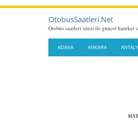
OtobusSaatleri.Net
Otobüs saatleri sitesi ile güncel hareket s
ADANA
ANKARA
ANTAL
ESKIŞEHIR
GAZIANTEP
KONYA
KÜTAHYA
MALA
SAMSUN
SIIRT
SIVAS
HAT