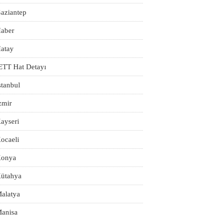
aziantep
aber
atay
ETT Hat Detayı
stanbul
zmir
ayseri
ocaeli
onya
ütahya
alatya
anisa