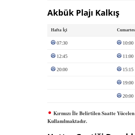
Akbük Plajı Kalkış
Hafta İçi
Cumartes
07:30
10:00
12:45
11:00
20:00
15:15
19:00
20:00
Kırmızı İle Belirtilen Saatte Yücelen
Kullanılmaktadır.