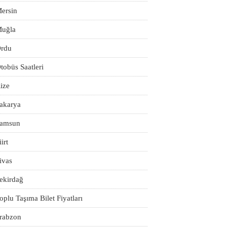
ersin
uğla
rdu
tobüs Saatleri
ize
akarya
amsun
iirt
ivas
ekirdağ
oplu Taşıma Bilet Fiyatları
rabzon