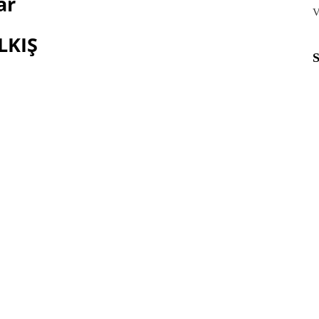
ar
V
LKIŞ