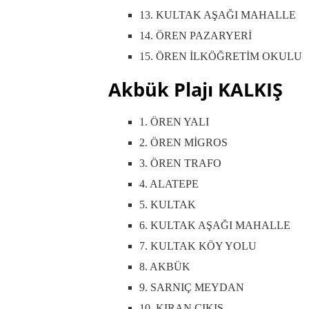
13. KULTAK AŞAĞI MAHALLE
14. ÖREN PAZARYERİ
15. ÖREN İLKÖĞRETİM OKULU
Akbük Plajı KALKIŞ
1. ÖREN YALI
2. ÖREN MİGROS
3. ÖREN TRAFO
4. ALATEPE
5. KULTAK
6. KULTAK AŞAĞI MAHALLE
7. KULTAK KÖY YOLU
8. AKBÜK
9. SARNIÇ MEYDAN
10. KIRAN ÇIKIŞ