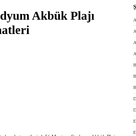
adyum Akbük Plajı
A
atleri
A
A
A
B
B
B
D
D
E
E