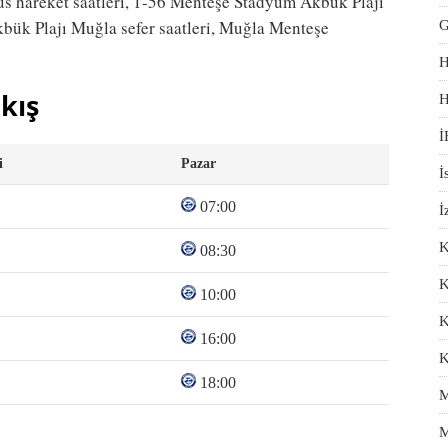
s hareket saatleri, 1-56 Menteşe Stadyum Akbük Plajı
kbük Plajı Muğla sefer saatleri, Muğla Menteşe
G
H
kış
H
İ
i
Pazar
İ
07:00
İ
K
08:30
K
10:00
K
16:00
K
18:00
M
M