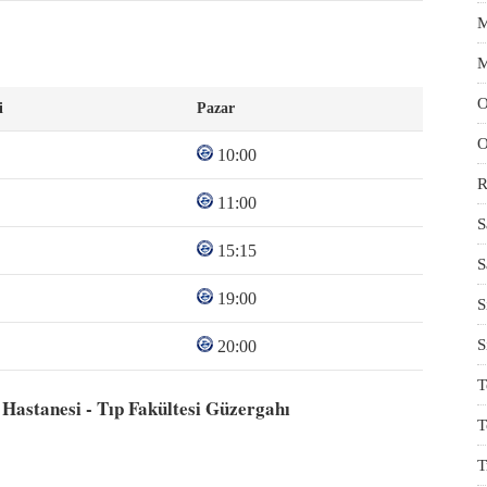
M
M
O
i
Pazar
O
10:00
R
11:00
S
15:15
S
19:00
S
S
20:00
T
 Hastanesi - Tıp Fakültesi Güzergahı
T
T