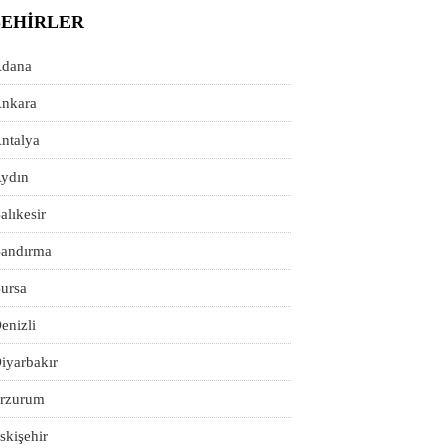
ŞEHIRLER
dana
nkara
ntalya
ydın
alıkesir
andırma
ursa
enizli
iyarbakır
rzurum
skişehir