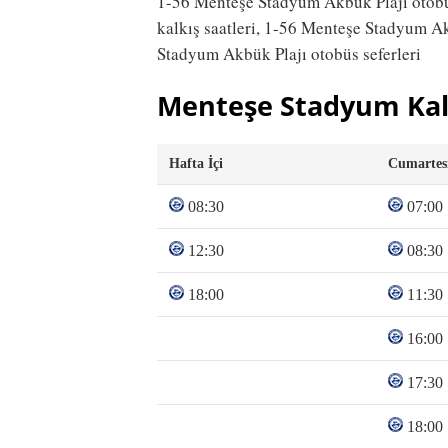
1-56 Menteşe Stadyum Akbük Plajı otobü
kalkış saatleri, 1-56 Menteşe Stadyum A
Stadyum Akbük Plajı otobüs seferleri
Menteşe Stadyum Kal
Hafta İçi
Cumartes
08:30
07:00
12:30
08:30
18:00
11:30
16:00
17:30
18:00