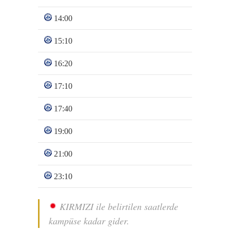
14:00
15:10
16:20
17:10
17:40
19:00
21:00
23:10
KIRMIZI ile belirtilen saatlerde
kampüse kadar gider.