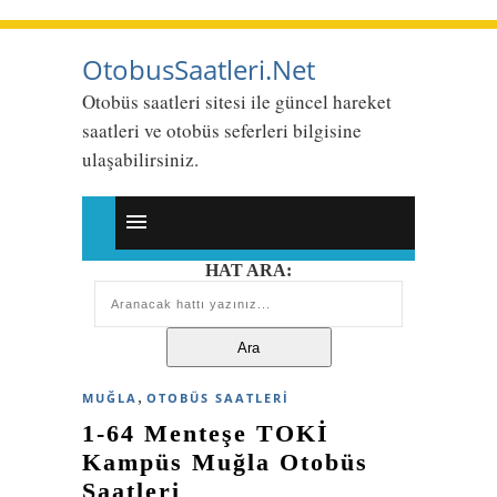
OtobusSaatleri.Net
Otobüs saatleri sitesi ile güncel hareket
saatleri ve otobüs seferleri bilgisine
ulaşabilirsiniz.
HAT ARA:
,
MUĞLA
OTOBÜS SAATLERI
1-64 Menteşe TOKİ
Kampüs Muğla Otobüs
Saatleri