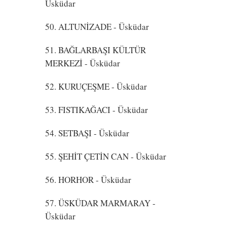
Üsküdar
50. ALTUNİZADE
- Üsküdar
51. BAĞLARBAŞI KÜLTÜR
MERKEZİ
- Üsküdar
52. KURUÇEŞME
- Üsküdar
53. FISTIKAĞACI
- Üsküdar
54. SETBAŞI
- Üsküdar
55. ŞEHİT ÇETİN CAN
- Üsküdar
56. HORHOR
- Üsküdar
57. ÜSKÜDAR MARMARAY
-
Üsküdar