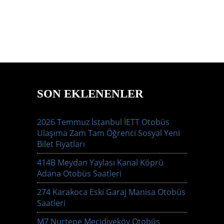
SON EKLENENLER
2026 Temmuz İstanbul İETT Otobüs
Ulaşıma Zam Tam Öğrenci Sosyal Yeni
Bilet Fiyatları
414B Meydan Yaylası Kanal Köprü
Adana Otobüs Saatleri
274 Karakoca Eski Garaj Manisa Otobüs
Saatleri
M7 Nurtepe Mecidiyeköy Otobüs