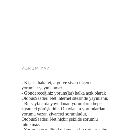
YORUM YAZ
- Kişisel hakaret, argo ve siyaset içeren
yorumlar yayınlanmaz.
- Göndereceğiniz yorum(lar) halka açık olarak
OtobusSaatleri.Net internet sitesinde yayınlanır.
- Bu sayfalarda yayınlanan yorumların hepsi
ziyaretçi görüşleridir. Onaylanan yorumlardan
yorumu yazan ziyaretçi sorumludur,
OtobusSaatleri.Net hiçbir şekilde sorumlu
tutulamaz.
- Yorum yapan tüm kullanıcılar bu şartları kabul