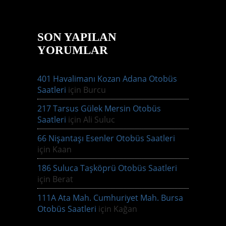
SON YAPILAN
YORUMLAR
401 Havalimanı Kozan Adana Otobüs
Saatleri
için
Burcu
217 Tarsus Gülek Mersin Otobüs
Saatleri
için
Ali Suluc
66 Nişantaşı Esenler Otobüs Saatleri
için
Kaan
186 Suluca Taşköprü Otobüs Saatleri
için
Berat
111A Ata Mah. Cumhuriyet Mah. Bursa
Otobüs Saatleri
için
Kağan