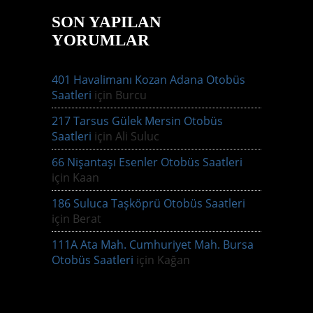
SON YAPILAN
YORUMLAR
401 Havalimanı Kozan Adana Otobüs
Saatleri
için
Burcu
217 Tarsus Gülek Mersin Otobüs
Saatleri
için
Ali Suluc
66 Nişantaşı Esenler Otobüs Saatleri
için
Kaan
186 Suluca Taşköprü Otobüs Saatleri
için
Berat
111A Ata Mah. Cumhuriyet Mah. Bursa
Otobüs Saatleri
için
Kağan