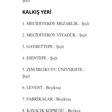
Şişli
KALKIŞ YERİ
1. MECİDİYEKÖY MEZARLIK
- Şişli
2. MECİDİYEKÖY VİYADÜK
- Şişli
3. GAYRETTEPE
- Şişli
4. ESENTEPE
- Şişli
5. ZİNCİRLİKUYU-ÜNİVERSİTE
-
Şişli
6. LEVENT
- Beşiktaş
7. FABRİKALAR
- Beşiktaş
8. KAVACIK KÖPRÜSÜ
- Beykoz