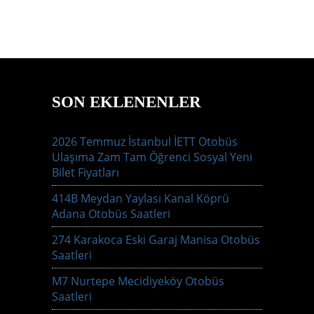
SON EKLENENLER
2026 Temmuz İstanbul İETT Otobüs
Ulaşıma Zam Tam Öğrenci Sosyal Yeni
Bilet Fiyatları
414B Meydan Yaylası Kanal Köprü
Adana Otobüs Saatleri
274 Karakoca Eski Garaj Manisa Otobüs
Saatleri
M7 Nurtepe Mecidiyeköy Otobüs
Saatleri