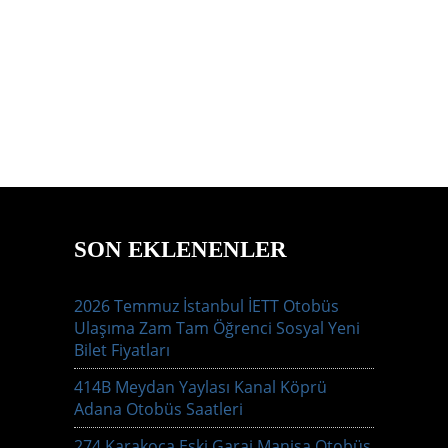
SON EKLENENLER
2026 Temmuz İstanbul İETT Otobüs
Ulaşıma Zam Tam Öğrenci Sosyal Yeni
Bilet Fiyatları
414B Meydan Yaylası Kanal Köprü
Adana Otobüs Saatleri
274 Karakoca Eski Garaj Manisa Otobüs