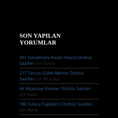
SON YAPILAN
YORUMLAR
401 Havalimanı Kozan Adana Otobüs
Saatleri
için
Burcu
217 Tarsus Gülek Mersin Otobüs
Saatleri
için
Ali Suluc
66 Nişantaşı Esenler Otobüs Saatleri
için
Kaan
186 Suluca Taşköprü Otobüs Saatleri
için
Berat