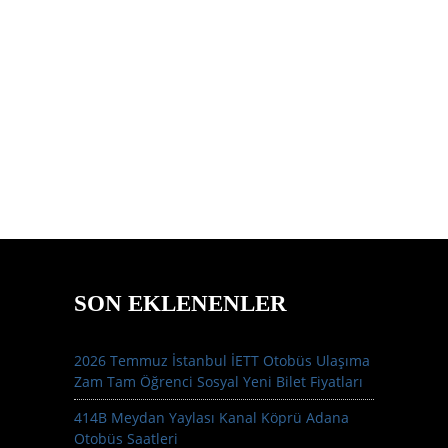
SON EKLENENLER
2026 Temmuz İstanbul İETT Otobüs Ulaşıma
Zam Tam Öğrenci Sosyal Yeni Bilet Fiyatları
414B Meydan Yaylası Kanal Köprü Adana
Otobüs Saatleri