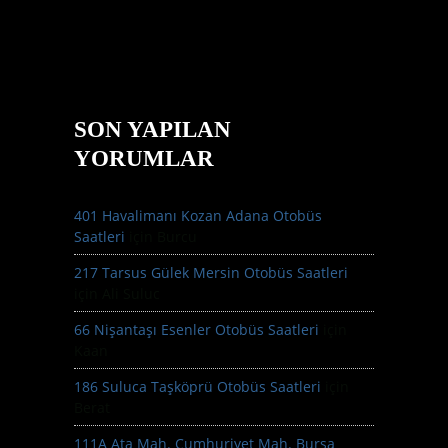
SON YAPILAN
YORUMLAR
401 Havalimanı Kozan Adana Otobüs
Saatleri
için
Burcu
217 Tarsus Gülek Mersin Otobüs Saatleri
için
Ali Suluc
66 Nişantaşı Esenler Otobüs Saatleri
için
Kaan
186 Suluca Taşköprü Otobüs Saatleri
için
Berat
111A Ata Mah. Cumhuriyet Mah. Bursa