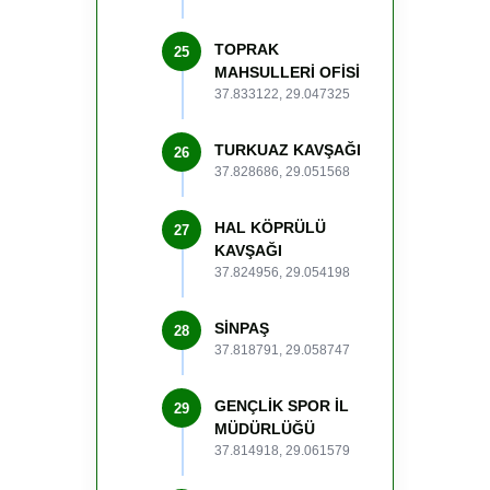
TOPRAK
25
MAHSULLERİ OFİSİ
37.833122, 29.047325
TURKUAZ KAVŞAĞI
26
37.828686, 29.051568
HAL KÖPRÜLÜ
27
KAVŞAĞI
37.824956, 29.054198
SİNPAŞ
28
37.818791, 29.058747
GENÇLİK SPOR İL
29
MÜDÜRLÜĞÜ
37.814918, 29.061579