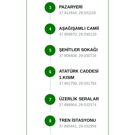
PAZARYERİ
3
37.912644, 29.031116
AŞAĞIŞAMLI CAMİİ
4
37.909970, 29.030120
ŞEHİTLER SOKAĞI
5
37.906408, 29.030714
ATATÜRK CADDESİ
6
1.KISIM
37.902790, 29.031783
ÜZERLİK SERALAR
7
37.898904, 29.032574
TREN İSTASYONU
8
37.895441, 29.032959