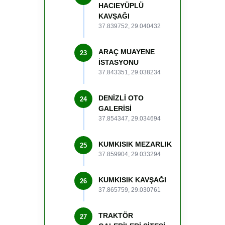
HACIEYÜPLÜ
KAVŞAĞI
37.839752, 29.040432
ARAÇ MUAYENE
23
İSTASYONU
37.843351, 29.038234
DENİZLİ OTO
24
GALERİSİ
37.854347, 29.034694
KUMKISIK MEZARLIK
25
37.859904, 29.033294
KUMKISIK KAVŞAĞI
26
37.865759, 29.030761
TRAKTÖR
27