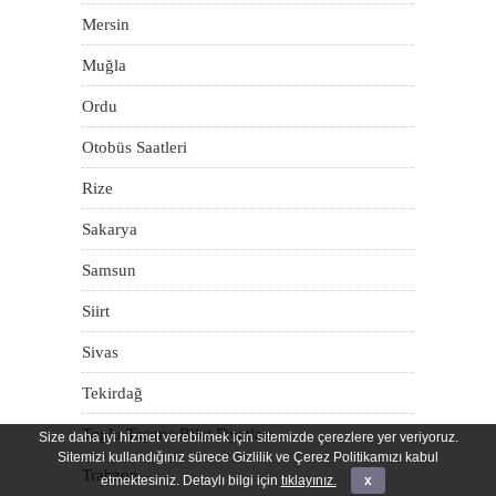
Mersin
Muğla
Ordu
Otobüs Saatleri
Rize
Sakarya
Samsun
Siirt
Sivas
Tekirdağ
Toplu Taşıma Bilet Fiyatları
Size daha iyi hizmet verebilmek için sitemizde çerezlere yer veriyoruz.
Sitemizi kullandığınız sürece Gizlilik ve Çerez Politikamızı kabul
Trabzon
etmektesiniz. Detaylı bilgi için
tıklayınız.
x