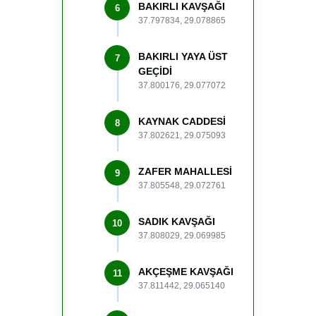
BAKIRLI KAVŞAĞI
6
37.797834, 29.078865
BAKIRLI YAYA ÜST
7
GEÇİDİ
37.800176, 29.077072
KAYNAK CADDESİ
8
37.802621, 29.075093
ZAFER MAHALLESİ
9
37.805548, 29.072761
SADIK KAVŞAĞI
10
37.808029, 29.069985
AKÇEŞME KAVŞAĞI
11
37.811442, 29.065140