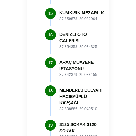
KUMKISIK MEZARLIK
15
37.859878, 29.032964
DENİZLİ OTO
16
GALERİSİ
37.854353, 29.034325
ARAÇ MUAYENE
17
İSTASYONU
37.842379, 29.038155
MENDERES BULVARI
18
HACIEYÜPLÜ
KAVŞAĞI
37.838885, 29.040510
3125 SOKAK 3120
19
SOKAK