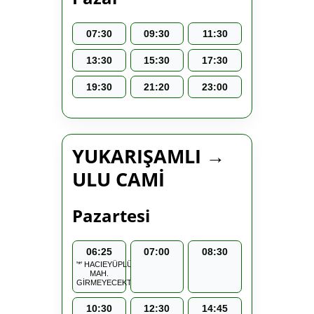
07:30
09:30
11:30
13:30
15:30
17:30
19:30
21:20
23:00
YUKARIŞAMLI →
ULU CAMİ
Pazartesi
06:25
07:00
08:30
'*' HACIEYÜPLÜ
MAH.
GİRMEYECEKTİR.
10:30
12:30
14:45