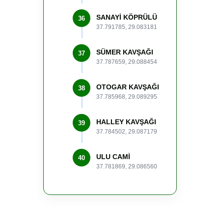
SANAYİ KÖPRÜLÜ
36
37.791785, 29.083181
SÜMER KAVŞAĞI
37
37.787659, 29.088454
OTOGAR KAVŞAĞI
38
37.785968, 29.089295
HALLEY KAVŞAĞI
39
37.784502, 29.087179
ULU CAMİ
40
37.781869, 29.086560