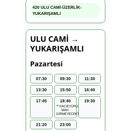
420 ULU CAMİ-ÜZERLİK-
YUKARIŞAMLI
ULU CAMİ →
YUKARIŞAMLI
Pazartesi
07:30
09:30
11:30
13:30
15:50
16:40
17:45
18:40
19:30
'*' HACIEYÜPLÜ
MAH.
GİRMEYECEKTİR.
21:20
23:00