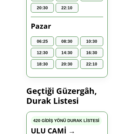
20:30
22:10
Pazar
06:25
08:30
10:30
12:30
14:30
16:30
18:30
20:30
22:10
Geçtiği Güzergâh,
Durak Listesi
420 GİDİŞ YÖNÜ DURAK LİSTESİ
ULU CAMİ →