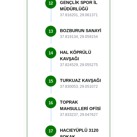
GENÇLİK SPOR İL
12
MÜDÜRLÜĞÜ
37.816201, 29.061371
BOZBURUN SANAYİ
13
37.819134, 29.059154
HAL KÖPRÜLÜ
14
KAVŞAĞI
37.824529, 29.055275
TURKUAZ KAVŞAĞI
15
37.830053, 29.051072
TOPRAK
16
MAHSULLERİ OFİSİ
37.833237, 29.047627
HACIEYÜPLÜ 3120
17
SOKAK