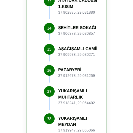
ATATÜRK CADDESİ
33
1.KISIM
37.902885, 29.031880
ŞEHİTLER SOKAĞI
34
37.906378, 29.030857
AŞAĞIŞAMLI CAMİİ
35
37.909978, 29.030271
PAZARYERİ
36
37.912678, 29.031259
YUKARIŞAMLI
37
MUHTARLIK
37.918241, 29.064402
YUKARIŞAMLI
38
MEYDAN
37.919947, 29.065066