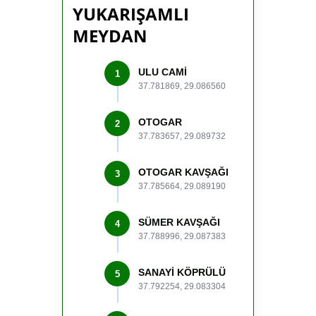
YUKARIŞAMLI
MEYDAN
ULU CAMİ
1
37.781869, 29.086560
OTOGAR
2
37.783657, 29.089732
OTOGAR KAVŞAĞI
3
37.785664, 29.089190
SÜMER KAVŞAĞI
4
37.788996, 29.087383
SANAYİ KÖPRÜLÜ
5
37.792254, 29.083304