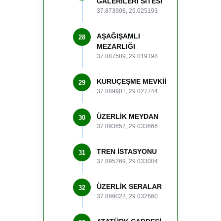
GALERİLERİ SİTESİ
37.873908, 29.025193
AŞAĞIŞAMLI
28
MEZARLIĞI
37.887589, 29.019198
KURUÇEŞME MEVKİİ
29
37.889901, 29.027744
ÜZERLİK MEYDAN
30
37.893652, 29.033666
TREN İSTASYONU
31
37.895269, 29.033004
ÜZERLİK SERALAR
32
37.899023, 29.032660