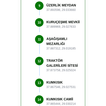
ÜZERLİK MEYDAN
9
37.893596, 29.033660
KURUÇEŞME MEVKİİ
10
37.889969, 29.027633
AŞAĞIŞAMLI
11
MEZARLIĞI
37.887312, 29.019185
TRAKTÖR
12
GALERİLERİ SİTESİ
37.873758, 29.025024
KUMKISIK
13
37.867546, 29.027531
KUMKISIK CAMİİ
14
37.865444, 29.030214