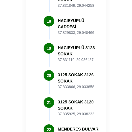
37.831849, 29.044258
HACIEYÜPLÜ
18
CADDESİ
37.829833, 29.040466
HACIEYÜPLÜ 3123
19
SOKAK
37.831119, 29.036487
3125 SOKAK 3126
20
SOKAK
37.833866, 29.033858
3125 SOKAK 3120
21
SOKAK
37.835925, 29.038232
MENDERES BULVARI
22