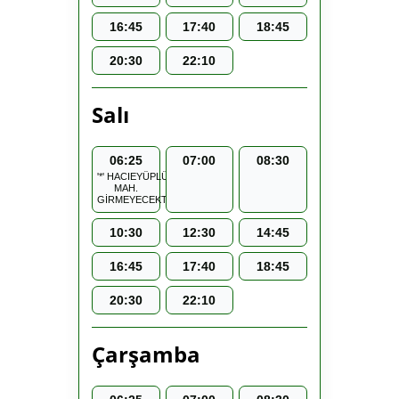
16:45
17:40
18:45
20:30
22:10
Salı
06:25
07:00
08:30
'*' HACIEYÜPLÜ
MAH.
GİRMEYECEKTİR.
10:30
12:30
14:45
16:45
17:40
18:45
20:30
22:10
Çarşamba