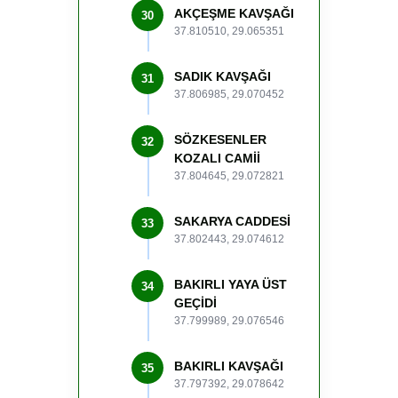
AKÇEŞME KAVŞAĞI
30
37.810510, 29.065351
SADIK KAVŞAĞI
31
37.806985, 29.070452
SÖZKESENLER
32
KOZALI CAMİİ
37.804645, 29.072821
SAKARYA CADDESİ
33
37.802443, 29.074612
BAKIRLI YAYA ÜST
34
GEÇİDİ
37.799989, 29.076546
BAKIRLI KAVŞAĞI
35
37.797392, 29.078642