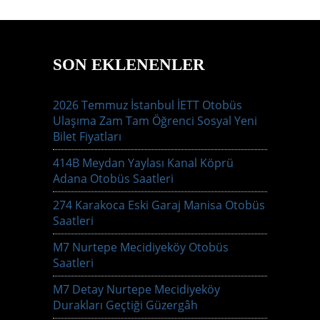
SON EKLENENLER
2026 Temmuz İstanbul İETT Otobüs
Ulaşıma Zam Tam Öğrenci Sosyal Yeni
Bilet Fiyatları
414B Meydan Yaylası Kanal Köprü
Adana Otobüs Saatleri
274 Karakoca Eski Garaj Manisa Otobüs
Saatleri
M7 Nurtepe Mecidiyeköy Otobüs
Saatleri
M7 Detay Nurtepe Mecidiyeköy
Durakları Geçtiği Güzergâh