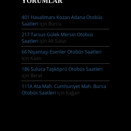
YORUMLAR
401 Havalimanı Kozan Adana Otobüs
Saatleri
için
Burcu
217 Tarsus Gülek Mersin Otobüs
Saatleri
için
Ali Suluc
66 Nişantaşı Esenler Otobüs Saatleri
için
Kaan
186 Suluca Taşköprü Otobüs Saatleri
için
Berat
111A Ata Mah. Cumhuriyet Mah. Bursa
Otobüs Saatleri
için
Kağan