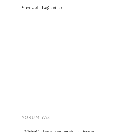
Sponsorlu Bağlantılar
YORUM YAZ
- Kişisel hakaret, argo ve siyaset içeren