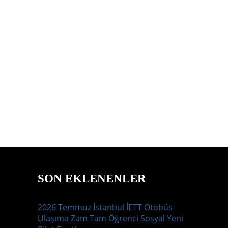
SON EKLENENLER
2026 Temmuz İstanbul İETT Otobüs
Ulaşıma Zam Tam Öğrenci Sosyal Yeni