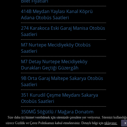
Bilet Fiyatları
414B Meydan Yaylası Kanal Köprü
Adana Otobüs Saatleri
274 Karakoca Eski Garaj Manisa Otobüs
Saatleri
M7 Nurtepe Mecidiyeköy Otobüs
Saatleri
M7 Detay Nurtepe Mecidiyeköy
Durakları Geçtiği Güzergâh
9B Orta Garaj Maltepe Sakarya Otobüs
Saatleri
351 Kurudil Çeşme Meydanı Sakarya
Otobüs Saatleri
350MĞ Söğütlü / Mağara Donatım
Garaj Sakarya Otobüs Saatleri
Size daha iyi hizmet verebilmek için sitemizde çerezlere yer veriyoruz. Sitemizi kullandığı
sürece Gizlilik ve Çerez Politikamızı kabul etmektesiniz. Detaylı bilgi için
tıklayınız.
x