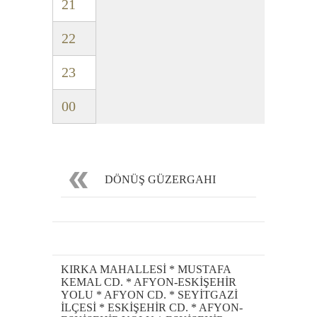
21
22
23
00
DÖNÜŞ GÜZERGAHI
KIRKA MAHALLESİ * MUSTAFA
KEMAL CD. * AFYON-ESKİŞEHİR
YOLU * AFYON CD. * SEYİTGAZİ
İLÇESİ * ESKİŞEHİR CD. * AFYON-