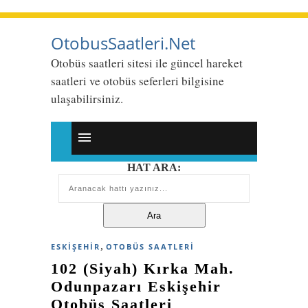
OtobusSaatleri.Net
Otobüs saatleri sitesi ile güncel hareket
saatleri ve otobüs seferleri bilgisine
ulaşabilirsiniz.
HAT ARA:
,
ESKIŞEHIR
OTOBÜS SAATLERI
102 (Siyah) Kırka Mah.
Odunpazarı Eskişehir
Otobüs Saatleri