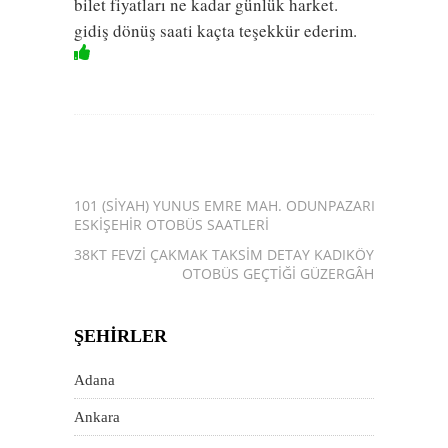
bilet fiyatları ne kadar günlük harket.
gidiş dönüş saati kaçta teşekkür ederim.
101 (SIYAH) YUNUS EMRE MAH. ODUNPAZARI
ESKIŞEHIR OTOBÜS SAATLERI
38KT FEVZI ÇAKMAK TAKSIM DETAY KADIKÖY
OTOBÜS GEÇTIĞI GÜZERGÂH
ŞEHIRLER
Adana
Ankara