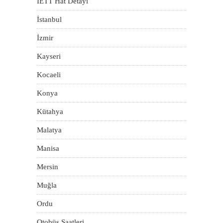
İETT Hat Detayı
İstanbul
İzmir
Kayseri
Kocaeli
Konya
Kütahya
Malatya
Manisa
Mersin
Muğla
Ordu
Otobüs Saatleri