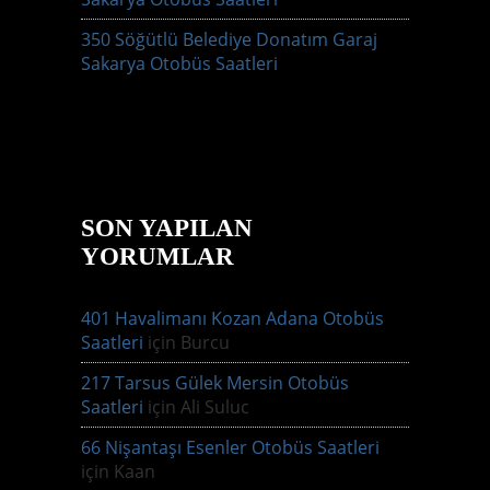
350 Söğütlü Belediye Donatım Garaj
Sakarya Otobüs Saatleri
SON YAPILAN
YORUMLAR
401 Havalimanı Kozan Adana Otobüs
Saatleri
için
Burcu
217 Tarsus Gülek Mersin Otobüs
Saatleri
için
Ali Suluc
66 Nişantaşı Esenler Otobüs Saatleri
için
Kaan