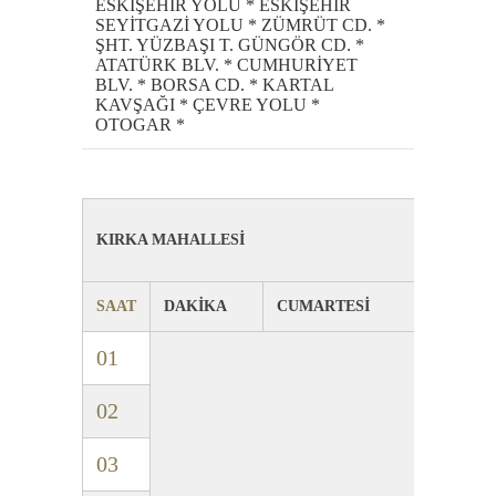
ESKİŞEHİR YOLU * ESKİŞEHİR
SEYİTGAZİ YOLU * ZÜMRÜT CD. *
ŞHT. YÜZBAŞI T. GÜNGÖR CD. *
ATATÜRK BLV. * CUMHURİYET
BLV. * BORSA CD. * KARTAL
KAVŞAĞI * ÇEVRE YOLU *
OTOGAR *
KIRKA MAHALLESİ
SAAT
DAKİKA
CUMARTESİ
01
02
03