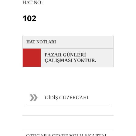
HAT NO :
102
HAT NOTLARI
PAZAR GÜNLERİ
ÇALIŞMASI YOKTUR.
GİDİŞ GÜZERGAHI
OTOGAR * ÇEVRE YOLU * KARTAL