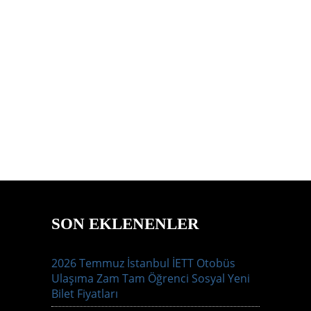
SON EKLENENLER
2026 Temmuz İstanbul İETT Otobüs
Ulaşıma Zam Tam Öğrenci Sosyal Yeni
Bilet Fiyatları