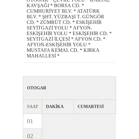
KAVŞAĞI * BORSA CD. *
CUMHURİYET BLV. * ATATÜRK
BLV. * ŞHT. YÜZBAŞI T. GÜNGÖR
CD. * ZÜMRÜT CD. * ESKİŞEHİR
SEYİTGAZİ YOLU * AFYON-
ESKİŞEHİR YOLU * ESKİŞEHİR CD. *
SEYİTGAZİ İLÇESİ * AFYON CD. *
AFYON-ESKİŞEHİR YOLU *
MUSTAFA KEMAL CD. * KIRKA
MAHALLESİ *
OTOGAR
SAAT
DAKİKA
CUMARTESİ
01
02