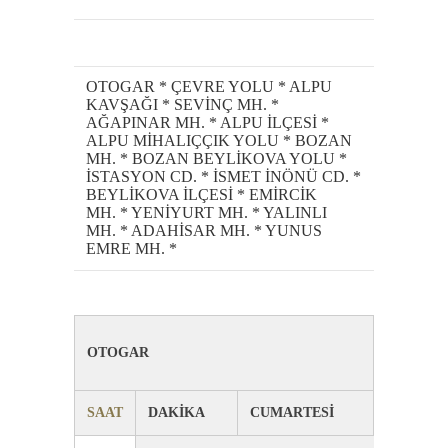
OTOGAR * ÇEVRE YOLU * ALPU
KAVŞAĞI * SEVİNÇ MH. *
AĞAPINAR MH. * ALPU İLÇESİ *
ALPU MİHALIÇÇIK YOLU * BOZAN
MH. * BOZAN BEYLİKOVA YOLU *
İSTASYON CD. * İSMET İNÖNÜ CD. *
BEYLİKOVA İLÇESİ * EMİRCİK
MH. * YENİYURT MH. * YALINLI
MH. * ADAHİSAR MH. * YUNUS
EMRE MH. *
OTOGAR
SAAT
DAKİKA
CUMARTESİ