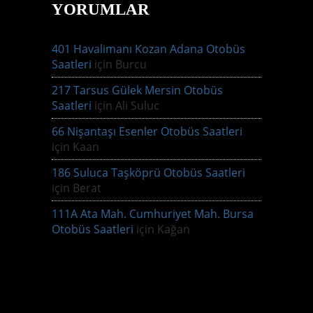
YORUMLAR
401 Havalimanı Kozan Adana Otobüs
Saatleri
için
Burcu
217 Tarsus Gülek Mersin Otobüs
Saatleri
için
Ali Suluc
66 Nişantaşı Esenler Otobüs Saatleri
için
Kaan
186 Suluca Taşköprü Otobüs Saatleri
için
Berat
111A Ata Mah. Cumhuriyet Mah. Bursa
Otobüs Saatleri
için
Kağan