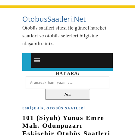
OtobusSaatleri.Net
Otobüs saatleri sitesi ile güncel hareket
saatleri ve otobüs seferleri bilgisine
ulaşabilirsiniz.
HAT ARA:
,
ESKIŞEHIR
OTOBÜS SAATLERI
101 (Siyah) Yunus Emre
Mah. Odunpazarı
Eskişehir Otobüs Saatleri