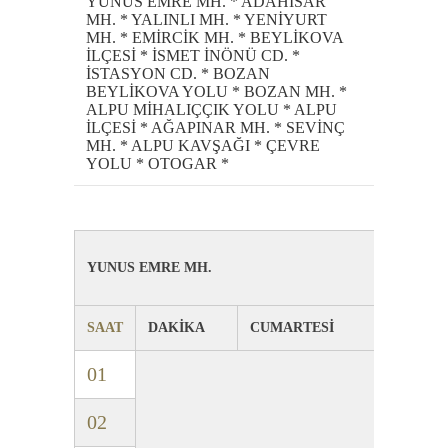
YUNUS EMRE MH. * ADAHİSAR
MH. * YALINLI MH. * YENİYURT
MH. * EMİRCİK MH. * BEYLİKOVA
İLÇESİ * İSMET İNÖNÜ CD. *
İSTASYON CD. * BOZAN
BEYLİKOVA YOLU * BOZAN MH. *
ALPU MİHALIÇÇIK YOLU * ALPU
İLÇESİ * AĞAPINAR MH. * SEVİNÇ
MH. * ALPU KAVŞAĞI * ÇEVRE
YOLU * OTOGAR *
YUNUS EMRE MH.
SAAT
DAKİKA
CUMARTESİ
01
02