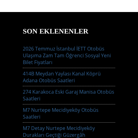
SON EKLENENLER
2026 Temmuz İstanbul İETT Otobüs
Ulaşıma Zam Tam Öğrenci Sosyal Yeni
Bilet Fiyatları
414B Meydan Yaylası Kanal Köprü
Adana Otobüs Saatleri
274 Karakoca Eski Garaj Manisa Otobüs
Saatleri
M7 Nurtepe Mecidiyeköy Otobüs
Saatleri
M7 Detay Nurtepe Mecidiyeköy
Durakları Geçtiği Güzergâh