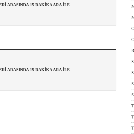
TLERİ ARASINDA 15 DAKİKA ARA İLE
M
M
O
O
R
S
TLERİ ARASINDA 15 DAKİKA ARA İLE
S
S
S
T
T
T