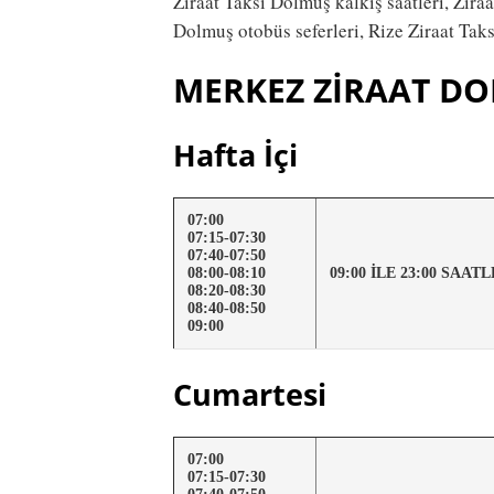
Ziraat Taksi Dolmuş kalkış saatleri, Zira
Dolmuş otobüs seferleri, Rize Ziraat Taks
MERKEZ ZİRAAT D
Hafta İçi
07:00
07:15-07:30
07:40-07:50
08:00-08:10
09:00 İLE 23:00 SAA
08:20-08:30
08:40-08:50
09:00
Cumartesi
07:00
07:15-07:30