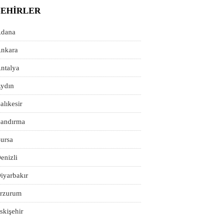
ŞEHIRLER
dana
nkara
ntalya
ydın
alıkesir
andırma
ursa
enizli
iyarbakır
rzurum
skişehir