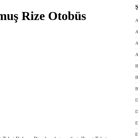
lmuş Rize Otobüs
A
A
A
A
B
B
B
D
D
E
E