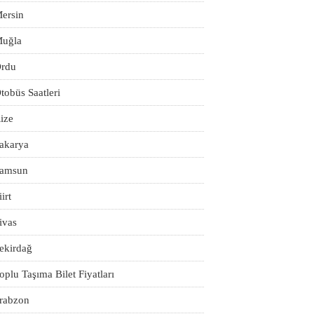
ersin
uğla
rdu
tobüs Saatleri
ize
akarya
amsun
iirt
ivas
ekirdağ
oplu Taşıma Bilet Fiyatları
rabzon