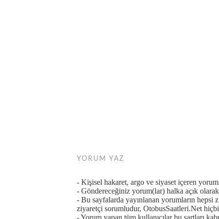
YORUM YAZ
- Kişisel hakaret, argo ve siyaset içeren yoru
- Göndereceğiniz yorum(lar) halka açık olarak 
- Bu sayfalarda yayınlanan yorumların hepsi 
ziyaretçi sorumludur, OtobusSaatleri.Net hiçbi
- Yorum yapan tüm kullanıcılar bu şartları kabul