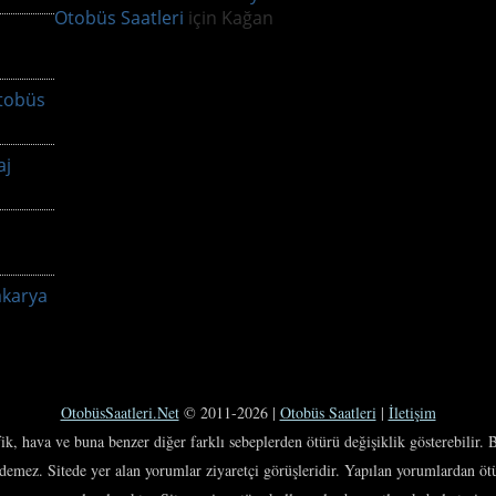
Otobüs Saatleri
için
Kağan
tobüs
aj
akarya
OtobüsSaatleri.Net
© 2011-2026 |
Otobüs Saatleri
|
İletişim
afik, hava ve buna benzer diğer farklı sebeplerden ötürü değişiklik gösterebilir.
edemez. Sitede yer alan yorumlar ziyaretçi görüşleridir. Yapılan yorumlardan ö