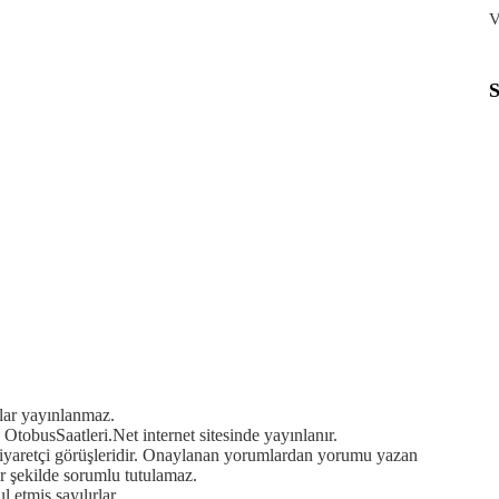
V
mlar yayınlanmaz.
OtobusSaatleri.Net internet sitesinde yayınlanır.
ziyaretçi görüşleridir. Onaylanan yorumlardan yorumu yazan
r şekilde sorumlu tutulamaz.
 etmiş sayılırlar.