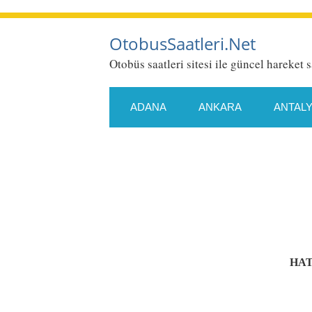
OtobusSaatleri.Net
Otobüs saatleri sitesi ile güncel hareket s
ADANA
ANKARA
ANTAL
ESKIŞEHIR
GAZIANTEP
KONYA
KÜTAHYA
MALA
SAMSUN
SIIRT
SIVAS
HAT