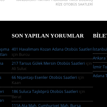
RIZE OTOBÜS SAATLERI
SON YAPILAN YORUMLAR
BILE
aşıma
401 Havalimanı Kozan Adana Otobüs Saatleri
İstanbul
tları
için
Burcu
Ankara T
na
217 Tarsus Gülek Mersin Otobüs Saatleri
için
İzmir To
Ali Suluc
Adana T
s
66 Nişantaşı Esenler Otobüs Saatleri
için
Kaan
ri
186 Suluca Taşköprü Otobüs Saatleri
için
Berat
arı
111A Ata Mah. Cumhuriyet Mah. Bursa