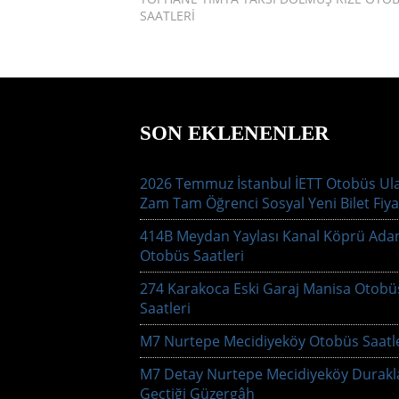
SAATLERI
SON EKLENENLER
2026 Temmuz İstanbul İETT Otobüs Ul
Zam Tam Öğrenci Sosyal Yeni Bilet Fiya
414B Meydan Yaylası Kanal Köprü Ada
Otobüs Saatleri
274 Karakoca Eski Garaj Manisa Otobü
Saatleri
M7 Nurtepe Mecidiyeköy Otobüs Saatle
M7 Detay Nurtepe Mecidiyeköy Durakl
Geçtiği Güzergâh