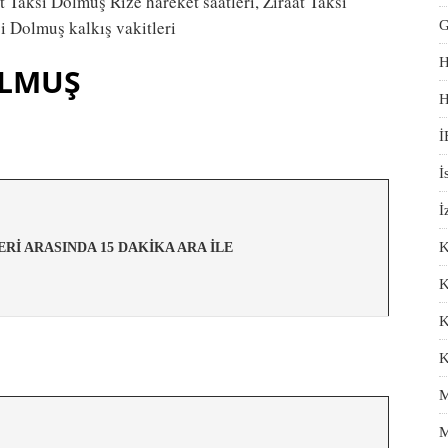
at Taksi Dolmuş Rize hareket saatleri, Ziraat Taksi
i Dolmuş kalkış vakitleri
G
H
OLMUŞ
H
İ
İ
İ
K
TLERİ ARASINDA 15 DAKİKA ARA İLE
K
K
K
M
M