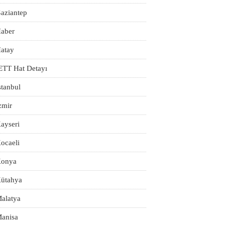
aziantep
aber
atay
ETT Hat Detayı
stanbul
zmir
ayseri
ocaeli
onya
ütahya
alatya
anisa