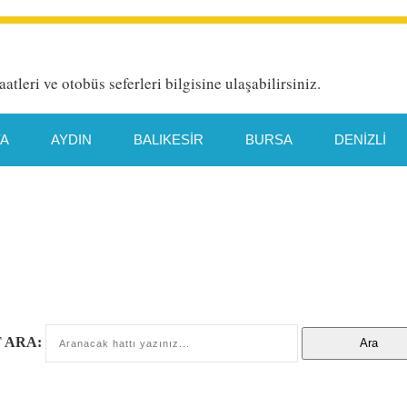
aatleri ve otobüs seferleri bilgisine ulaşabilirsiniz.
YA
AYDIN
BALIKESIR
BURSA
DENIZLI
HATAY
İETT HAT DETAYI
İSTANBUL
İZMIR
TYA
MANISA
MERSIN
MUĞLA
ORDU
TEKIRDAĞ
TRABZON
VAN
 ARA: