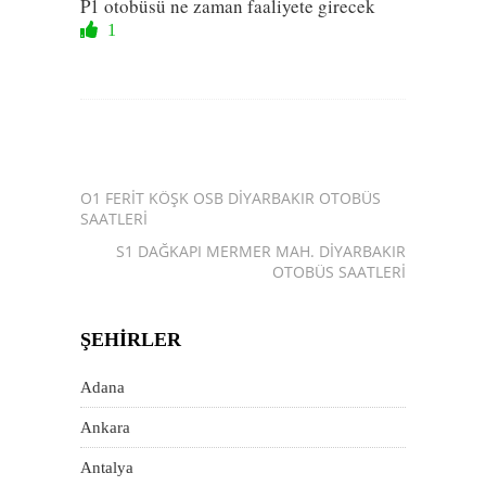
P1 otobüsü ne zaman faaliyete girecek
1
O1 FERIT KÖŞK OSB DIYARBAKIR OTOBÜS
SAATLERI
S1 DAĞKAPI MERMER MAH. DIYARBAKIR
OTOBÜS SAATLERI
ŞEHIRLER
Adana
Ankara
Antalya