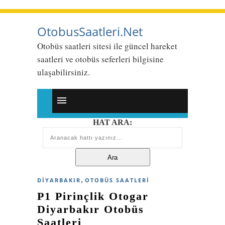
OtobusSaatleri.Net
Otobüs saatleri sitesi ile güncel hareket
saatleri ve otobüs seferleri bilgisine
ulaşabilirsiniz.
HAT ARA:
,
DIYARBAKIR
OTOBÜS SAATLERI
P1 Pirinçlik Otogar
Diyarbakır Otobüs
Saatleri