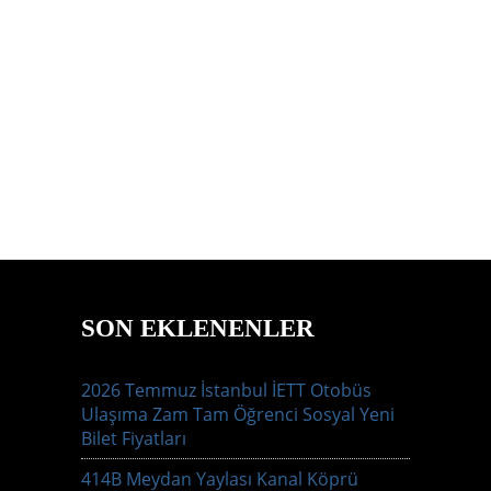
SON EKLENENLER
2026 Temmuz İstanbul İETT Otobüs
Ulaşıma Zam Tam Öğrenci Sosyal Yeni
Bilet Fiyatları
414B Meydan Yaylası Kanal Köprü