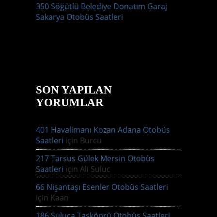
350 Söğütlü Belediye Donatım Garaj
Sakarya Otobüs Saatleri
SON YAPILAN
YORUMLAR
401 Havalimanı Kozan Adana Otobüs
Saatleri
için
Burcu
217 Tarsus Gülek Mersin Otobüs
Saatleri
için
Ali Suluc
66 Nişantaşı Esenler Otobüs Saatleri
için
Kaan
186 Suluca Taşköprü Otobüs Saatleri