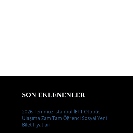
SON EKLENENLER
2026 Temmuz İstanbul İETT Otobüs
Ulaşıma Zam Tam Öğrenci Sosyal Yeni
Bilet Fiyatları