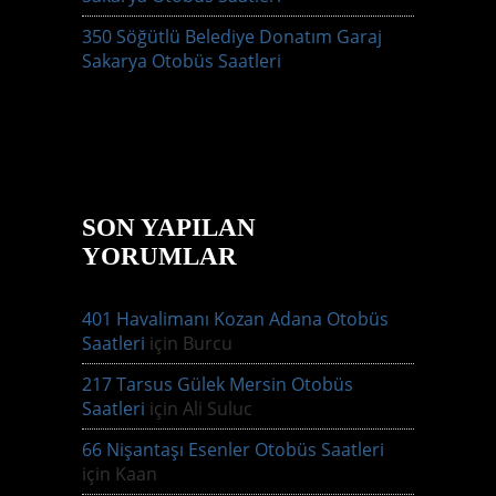
350 Söğütlü Belediye Donatım Garaj
Sakarya Otobüs Saatleri
SON YAPILAN
YORUMLAR
401 Havalimanı Kozan Adana Otobüs
Saatleri
için
Burcu
217 Tarsus Gülek Mersin Otobüs
Saatleri
için
Ali Suluc
66 Nişantaşı Esenler Otobüs Saatleri
için
Kaan