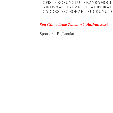
OFIS--> KOSUYOLU--> BAYRAMOGLU-
NINOVA--> SEYRANTEPE--> IPLIK-->
CADDESI 887. SOKAK--> UCKUYU TO
Son Güncelleme Zamanı: 1 Haziran 2026
Sponsorlu Bağlantılar