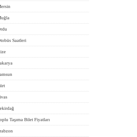
ersin
uğla
rdu
tobüs Saatleri
ize
akarya
amsun
iirt
ivas
ekirdağ
oplu Taşıma Bilet Fiyatları
rabzon