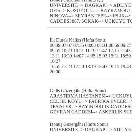
UNIVERSITE--> DAGKAPI--> ADLIYE
OFIS--> KOSUYOLU--> BAYRAMOGLU-
NINOVA--> SEYRANTEPE--> IPLIK-->
CADDESI 887. SOKAK--> UCKUYU TO
İlk Durak Kalkış (Hafta Sonu)
06:39 07:07 07:35 08:03 08:31 08:59 09:27
09:55 10:23 10:51 11:19 11:47 12:15 12:43
13:11 13:39 14:07 14:35 15:03 15:31 15:59
16:27
16:55 17:23 17:50 18:19 18:47 19:15 19:43
20:00
Gidiş Güzergâhı (Hafta Sonu)
ARASTIRMA HASTANESI--> UCKUYU 
CELTIK KOYU--> FABRIKA EVLERI-->
TESISLER--> BAYINDIRLIK CADDESI
GEVRAN CADDESI--> ASKERLIK SUBE
Dönüş Güzergâhı (Hafta Sonu)
UNIVERSITE--> DAGKAPI--> ADLIYE