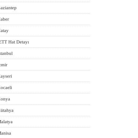
aziantep
aber
atay
ETT Hat Detayı
stanbul
zmir
ayseri
ocaeli
onya
ütahya
alatya
anisa