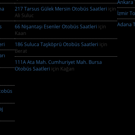
Ankara T
na
217 Tarsus Gülek Mersin Otobüs Saatleri
için
İzmir To
Ali Suluc
Adana T
s
66 Nişantaşı Esenler Otobüs Saatleri
için
Kaan
ri
186 Suluca Taşköprü Otobüs Saatleri
için
Berat
arı
111A Ata Mah. Cumhuriyet Mah. Bursa
Otobüs Saatleri
için
Kağan
tobüs
aj