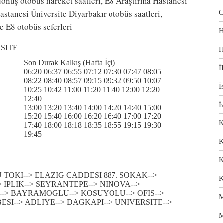
dönüş otobüs hareket saatleri, E8 Araştırma Hastanesi
Hastanesi Üniversite Diyarbakır otobüs saatleri,
G
e E8 otobüs seferleri
H
RSITE
H
Son Durak Kalkış (Hafta İçi)
İ
06:20 06:37 06:55 07:12 07:30 07:47 08:05
08:22 08:40 08:57 09:15 09:32 09:50 10:07
İ
10:25 10:42 11:00 11:20 11:40 12:00 12:20
12:40
İ
13:00 13:20 13:40 14:00 14:20 14:40 15:00
15:20 15:40 16:00 16:20 16:40 17:00 17:20
K
17:40 18:00 18:18 18:35 18:55 19:15 19:30
19:45
K
K
TOKI--> ELAZIG CADDESI 887. SOKAK-->
K
 IPLIK--> SEYRANTEPE--> NINOVA-->
--> BAYRAMOGLU--> KOSUYOLU--> OFIS-->
M
SI--> ADLIYE--> DAGKAPI--> UNIVERSITE-->
M