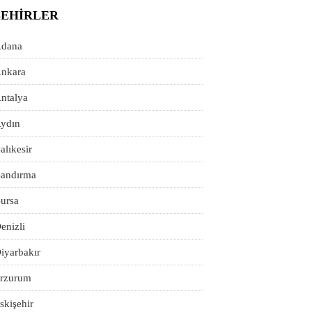
ŞEHIRLER
dana
nkara
ntalya
ydın
alıkesir
andırma
ursa
enizli
iyarbakır
rzurum
skişehir