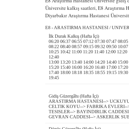
E8 Araştırma Hastanesi Üniversite gidiş 
Üniversite kalkış saatleri, E8 Araştırma 
Diyarbakır Araştırma Hastanesi Üniversit
E8 - ARASTIRMA HASTANESI / UNIVE
İlk Durak Kalkış (Hafta İçi)
06:20 06:37 06:55 07:12 07:30 07:47 08:05
08:22 08:40 08:57 09:15 09:32 09:50 10:07
10:25 10:42 11:00 11:20 11:40 12:00 12:20
12:40
13:00 13:20 13:40 14:00 14:20 14:40 15:00
15:20 15:40 16:00 16:20 16:40 17:00 17:20
17:40 18:00 18:18 18:35 18:55 19:15 19:30
19:45
Gidiş Güzergâhı (Hafta İçi)
ARASTIRMA HASTANESI--> UCKUYU 
CELTIK KOYU--> FABRIKA EVLERI-->
TESISLER--> BAYINDIRLIK CADDESI
GEVRAN CADDESI--> ASKERLIK SUBE
Dönüş Güzergâhı (Hafta İçi)