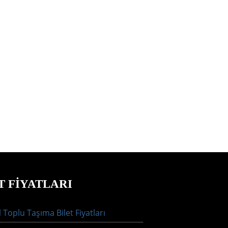
T FIYATLARI
 Toplu Taşıma Bilet Fiyatları