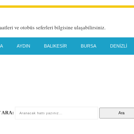
aatleri ve otobüs seferleri bilgisine ulaşabilirsiniz.
YA
AYDIN
BALIKESIR
BURSA
DENIZLI
HATAY
İETT HAT DETAYI
İSTANBUL
İZMIR
TYA
MANISA
MERSIN
MUĞLA
ORDU
TEKIRDAĞ
TRABZON
VAN
 ARA: