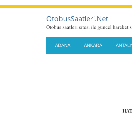
OtobusSaatleri.Net
Otobüs saatleri sitesi ile güncel hareket s
ADANA
ANKARA
ANTAL
ESKIŞEHIR
GAZIANTEP
KONYA
KÜTAHYA
MALA
SAMSUN
SIIRT
SIVAS
HAT