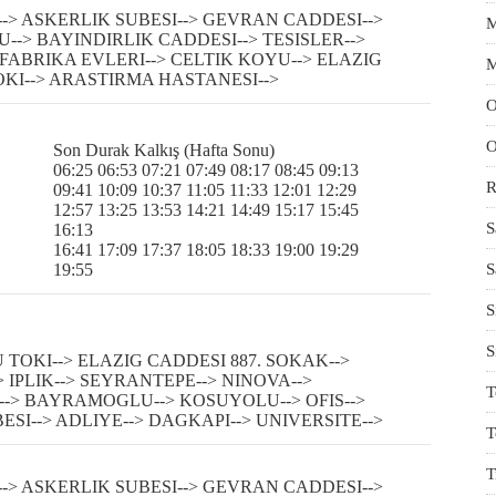
--> ASKERLIK SUBESI--> GEVRAN CADDESI-->
M
-> BAYINDIRLIK CADDESI--> TESISLER-->
 FABRIKA EVLERI--> CELTIK KOYU--> ELAZIG
M
KI--> ARASTIRMA HASTANESI-->
O
O
Son Durak Kalkış (Hafta Sonu)
06:25 06:53 07:21 07:49 08:17 08:45 09:13
R
09:41 10:09 10:37 11:05 11:33 12:01 12:29
12:57 13:25 13:53 14:21 14:49 15:17 15:45
S
16:13
16:41 17:09 17:37 18:05 18:33 19:00 19:29
19:55
S
S
S
TOKI--> ELAZIG CADDESI 887. SOKAK-->
 IPLIK--> SEYRANTEPE--> NINOVA-->
T
--> BAYRAMOGLU--> KOSUYOLU--> OFIS-->
SI--> ADLIYE--> DAGKAPI--> UNIVERSITE-->
T
T
--> ASKERLIK SUBESI--> GEVRAN CADDESI-->