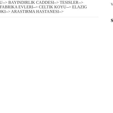
-> BAYINDIRLIK CADDESI--> TESISLER-->
V
 FABRIKA EVLERI--> CELTIK KOYU--> ELAZIG
KI--> ARASTIRMA HASTANESI-->