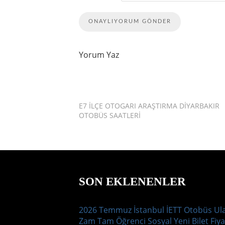
Yorum Yaz
E7 İLÇE OTOGARI ARAŞTIRMA DIYARBAKIR
OTOBÜS SAATLERI
SON EKLENENLER
2026 Temmuz İstanbul İETT Otobüs Ul
Zam Tam Öğrenci Sosyal Yeni Bilet Fiya