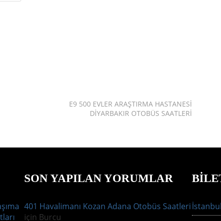
E9 500 EVLER ARAŞTIRMA HASTANESI
DIYARBAKIR OTOBÜS SAATLERI
SON YAPILAN YORUMLAR
BILE
aşıma
401 Havalimanı Kozan Adana Otobüs Saatleri
İstanbul
tları
için
Burcu