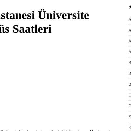
tanesi Üniversite
A
s Saatleri
A
A
A
B
B
B
D
D
E
E