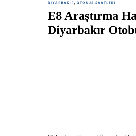
,
DIYARBAKIR
OTOBÜS SAATLERI
E8 Araştırma Has
Diyarbakır Otobü