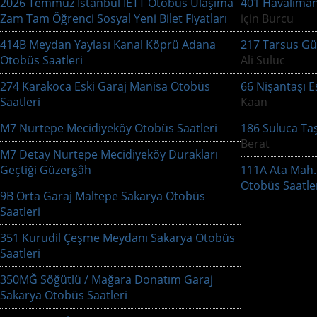
2026 Temmuz İstanbul İETT Otobüs Ulaşıma
401 Havaliman
Zam Tam Öğrenci Sosyal Yeni Bilet Fiyatları
için
Burcu
414B Meydan Yaylası Kanal Köprü Adana
217 Tarsus Gü
Otobüs Saatleri
Ali Suluc
274 Karakoca Eski Garaj Manisa Otobüs
66 Nişantaşı E
Saatleri
Kaan
M7 Nurtepe Mecidiyeköy Otobüs Saatleri
186 Suluca Ta
Berat
M7 Detay Nurtepe Mecidiyeköy Durakları
Geçtiği Güzergâh
111A Ata Mah.
Otobüs Saatle
9B Orta Garaj Maltepe Sakarya Otobüs
Saatleri
351 Kurudil Çeşme Meydanı Sakarya Otobüs
Saatleri
350MĞ Söğütlü / Mağara Donatım Garaj
Sakarya Otobüs Saatleri