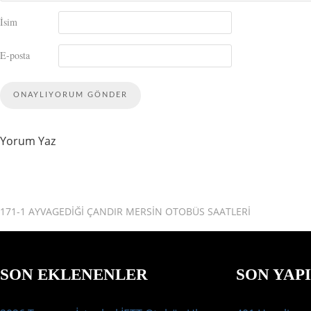
İsim
E-posta
Yorum Yaz
171-1 AYVAGEDIĞI ÇANDIR MERSIN OTOBÜS SAATLERI
SON EKLENENLER
SON YAP