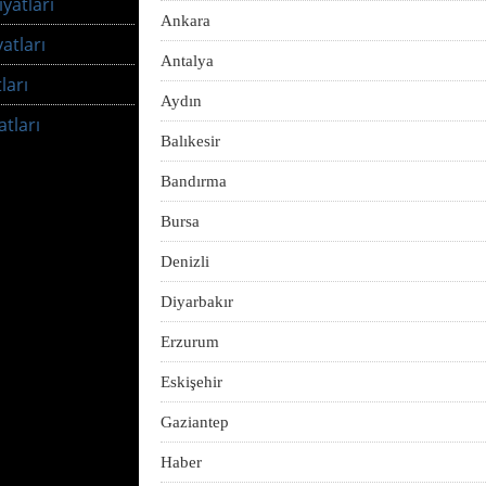
yatları
Ankara
atları
Antalya
ları
Aydın
tları
Balıkesir
Bandırma
Bursa
Denizli
Diyarbakır
Erzurum
Eskişehir
Gaziantep
Haber