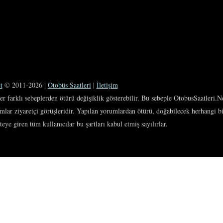
t
© 2011-2026 |
Otobüs Saatleri
|
İletişim
ğer farklı sebeplerden ötürü değişiklik gösterebilir. Bu sebeple OtobusSaatleri.N
umlar ziyaretçi görüşleridir. Yapılan yorumlardan ötürü, doğabilecek herhangi 
ye giren tüm kullanıcılar bu şartları kabul etmiş sayılırlar.