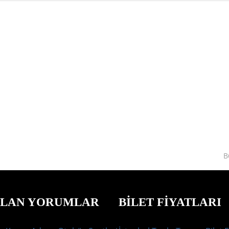
B
ILAN YORUMLAR
BILET FIYATLARI