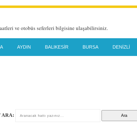
aatleri ve otobüs seferleri bilgisine ulaşabilirsiniz.
YA
AYDIN
BALIKESIR
BURSA
DENIZLI
HATAY
İETT HAT DETAYI
İSTANBUL
İZMIR
TYA
MANISA
MERSIN
MUĞLA
ORDU
TEKIRDAĞ
TRABZON
VAN
 ARA: