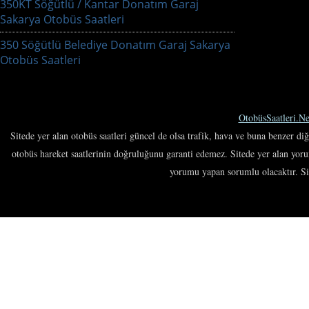
350KT Söğütlü / Kantar Donatım Garaj
Sakarya Otobüs Saatleri
350 Söğütlü Belediye Donatım Garaj Sakarya
Otobüs Saatleri
OtobüsSaatleri.Ne
Sitede yer alan otobüs saatleri güncel de olsa trafik, hava ve buna benzer di
otobüs hareket saatlerinin doğruluğunu garanti edemez. Sitede yer alan yor
yorumu yapan sorumlu olacaktır. Site