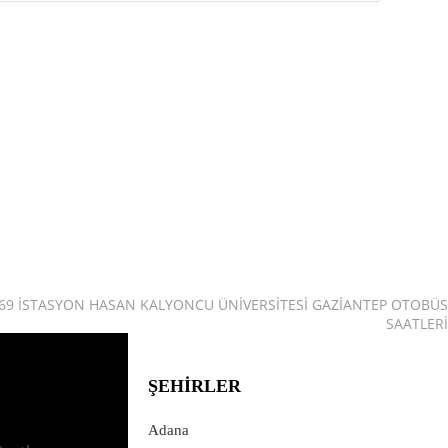
69 İSTASYON HASAN KALYONCU ÜNIVERSITESI GAZIANTEP OTOBÜS
SAATLERI
ŞEHIRLER
Adana