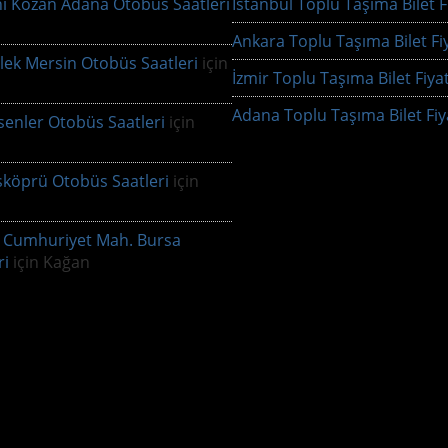
ı Kozan Adana Otobüs Saatleri
İstanbul Toplu Taşıma Bilet Fi
Ankara Toplu Taşıma Bilet Fiy
lek Mersin Otobüs Saatleri
için
İzmir Toplu Taşıma Bilet Fiyat
Adana Toplu Taşıma Bilet Fiya
senler Otobüs Saatleri
için
şköprü Otobüs Saatleri
için
 Cumhuriyet Mah. Bursa
ri
için
Kağan