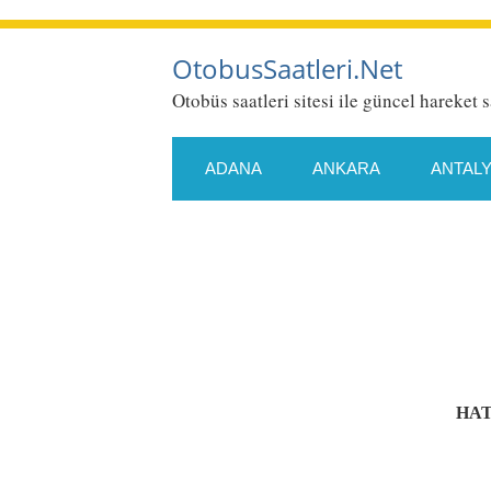
OtobusSaatleri.Net
Otobüs saatleri sitesi ile güncel hareket s
ADANA
ANKARA
ANTAL
ESKIŞEHIR
GAZIANTEP
KONYA
KÜTAHYA
MALA
SAMSUN
SIIRT
SIVAS
HAT