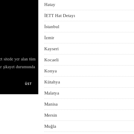
Hatay
İETT Hat Detayı
İstanbul
İzmir
Kayseri
et sitede yer alan tüm
Kocaeli
bir şikayet durumunda
Konya
Kütahya
ÜST
Malatya
Manisa
Mersin
Muğla