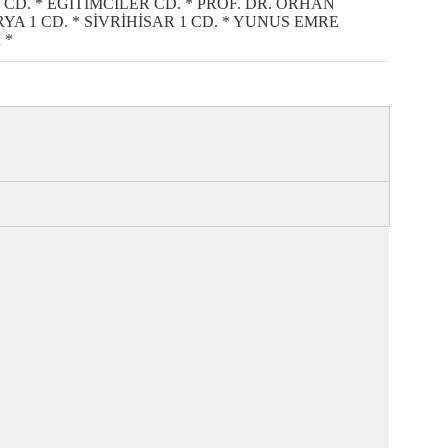
CD. * EĞİTİMCİLER CD. * PROF. DR. ORHAN
YA 1 CD. * SİVRİHİSAR 1 CD. * YUNUS EMRE
 *