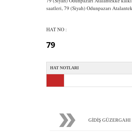
79 (Siyah) Odunpazarı Atalantekke kalkış 
saatleri, 79 (Siyah) Odunpazarı Atalantek
HAT NO :
79
HAT NOTLARI
GİDİŞ GÜZERGAHI