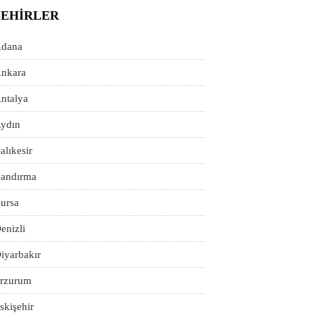
ŞEHIRLER
dana
nkara
ntalya
ydın
alıkesir
andırma
ursa
enizli
iyarbakır
rzurum
skişehir