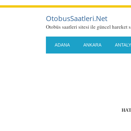
OtobusSaatleri.Net
Otobüs saatleri sitesi ile güncel hareket s
ADANA
ANKARA
ANTAL
ESKIŞEHIR
GAZIANTEP
KONYA
KÜTAHYA
MALA
SAMSUN
SIIRT
SIVAS
HAT