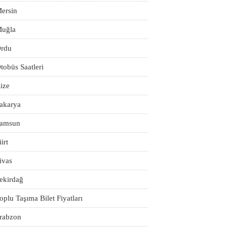
ersin
uğla
rdu
tobüs Saatleri
ize
akarya
amsun
iirt
ivas
ekirdağ
oplu Taşıma Bilet Fiyatları
rabzon