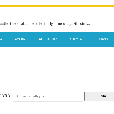
aatleri ve otobüs seferleri bilgisine ulaşabilirsiniz.
YA
AYDIN
BALIKESIR
BURSA
DENIZLI
HATAY
İETT HAT DETAYI
İSTANBUL
İZMIR
TYA
MANISA
MERSIN
MUĞLA
ORDU
TEKIRDAĞ
TRABZON
VAN
 ARA: