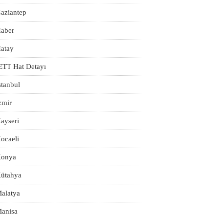
aziantep
aber
atay
ETT Hat Detayı
stanbul
zmir
ayseri
ocaeli
onya
ütahya
alatya
anisa