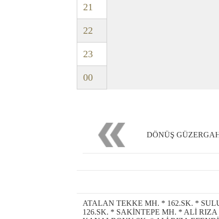
21
22
23
00
DÖNÜŞ GÜZERGAH
ATALAN TEKKE MH. * 162.SK. * SUL
126.SK. * SAKİNTEPE MH. * ALİ RIZ