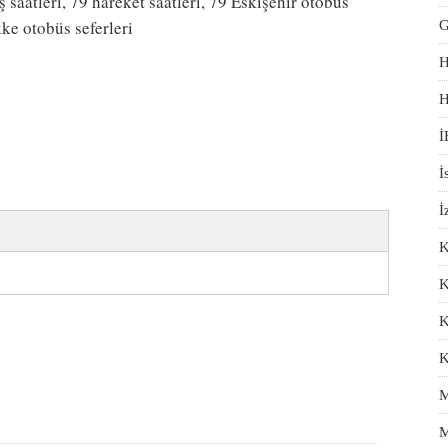
saatleri, 79 hareket saatleri, 79 Eskişehir otobüs
ke otobüs seferleri
G
H
H
İ
İ
İ
K
K
K
K
M
M