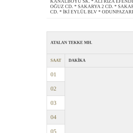
KANALBOYU SK. * ALİ RIZA EFENDİ 
OĞUZ CD. * SAKARYA 2 CD. * SAKAR
CD. * İKİ EYLÜL BLV * ODUNPAZARI
ATALAN TEKKE MH.
SAAT
DAKİKA
01
02
03
04
05