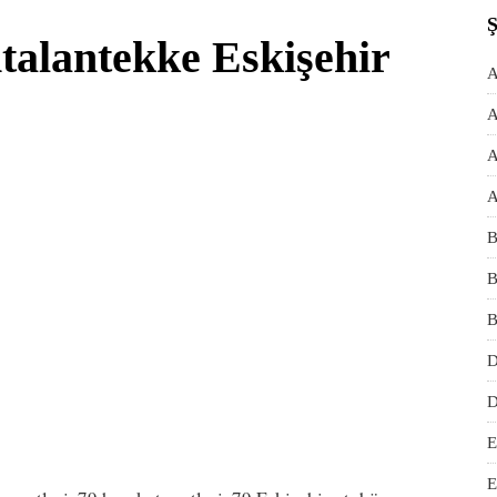
talantekke Eskişehir
A
A
A
A
B
B
B
D
D
E
E