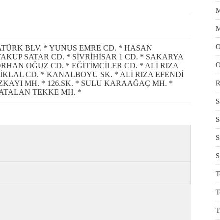
M
M
O
ATÜRK BLV. * YUNUS EMRE CD. * HASAN
YAKUP SATAR CD. * SİVRİHİSAR 1 CD. * SAKARYA
O
 ORHAN OĞUZ CD. * EĞİTİMCİLER CD. * ALİ RIZA
İKLAL CD. * KANALBOYU SK. * ALİ RIZA EFENDİ
OZKAYI MH. * 126.SK. * SULU KARAAĞAÇ MH. *
R
 * ATALAN TEKKE MH. *
S
S
S
S
T
T
T