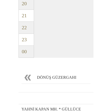
20
21
22
23
00
DÖNÜŞ GÜZERGAHI
YAHNİ KAPAN MH. * GÜLLÜCE