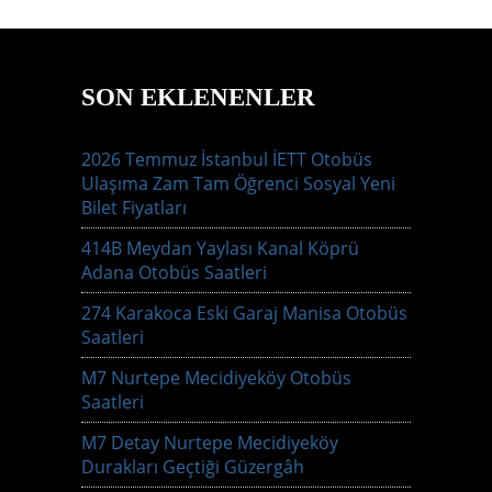
SON EKLENENLER
2026 Temmuz İstanbul İETT Otobüs
Ulaşıma Zam Tam Öğrenci Sosyal Yeni
Bilet Fiyatları
414B Meydan Yaylası Kanal Köprü
Adana Otobüs Saatleri
274 Karakoca Eski Garaj Manisa Otobüs
Saatleri
M7 Nurtepe Mecidiyeköy Otobüs
Saatleri
M7 Detay Nurtepe Mecidiyeköy
Durakları Geçtiği Güzergâh