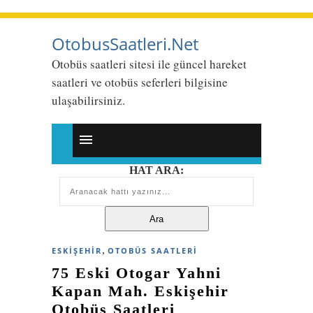
OtobusSaatleri.Net
Otobüs saatleri sitesi ile güncel hareket
saatleri ve otobüs seferleri bilgisine
ulaşabilirsiniz.
HAT ARA:
,
ESKIŞEHIR
OTOBÜS SAATLERI
75 Eski Otogar Yahni
Kapan Mah. Eskişehir
Otobüs Saatleri