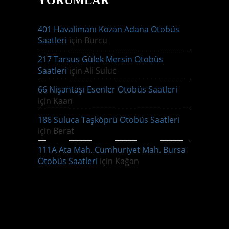
YORUMLAR
401 Havalimanı Kozan Adana Otobüs
Saatleri
için
Burcu
217 Tarsus Gülek Mersin Otobüs
Saatleri
için
Ali Suluc
66 Nişantaşı Esenler Otobüs Saatleri
için
Kaan
186 Suluca Taşköprü Otobüs Saatleri
için
Berat
111A Ata Mah. Cumhuriyet Mah. Bursa
Otobüs Saatleri
için
Kağan