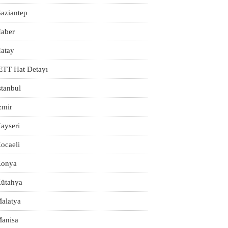
aziantep
aber
atay
ETT Hat Detayı
stanbul
zmir
ayseri
ocaeli
onya
ütahya
alatya
anisa