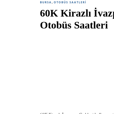
,
BURSA
OTOBÜS SAATLERI
60K Kirazlı İva
Otobüs Saatleri