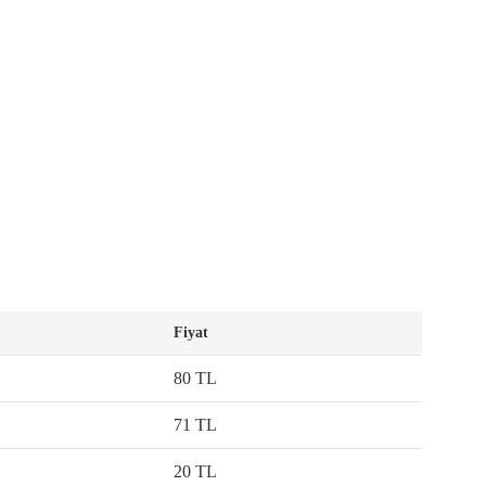
Fiyat
80 TL
71 TL
20 TL