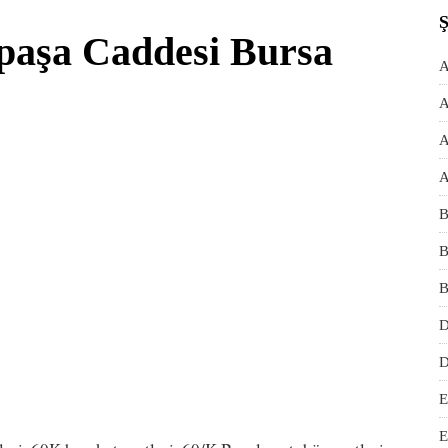
zpaşa Caddesi Bursa
A
A
A
A
B
B
B
D
D
E
E