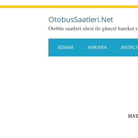
OtobusSaatleri.Net
Otobüs saatleri sitesi ile güncel hareket s
ADANA
ANKARA
ANTAL
ESKIŞEHIR
GAZIANTEP
KONYA
KÜTAHYA
MALA
SAMSUN
SIIRT
SIVAS
HAT