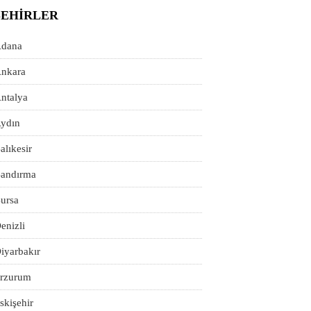
ŞEHIRLER
dana
nkara
ntalya
ydın
alıkesir
andırma
ursa
enizli
iyarbakır
rzurum
skişehir