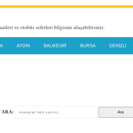
aatleri ve otobüs seferleri bilgisine ulaşabilirsiniz.
YA
AYDIN
BALIKESIR
BURSA
DENIZLI
HATAY
İETT HAT DETAYI
İSTANBUL
İZMIR
TYA
MANISA
MERSIN
MUĞLA
ORDU
TEKIRDAĞ
TRABZON
VAN
 ARA: