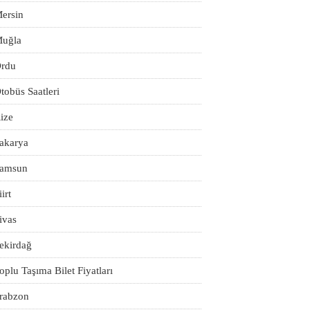
ersin
uğla
rdu
tobüs Saatleri
ize
akarya
amsun
iirt
ivas
ekirdağ
oplu Taşıma Bilet Fiyatları
rabzon