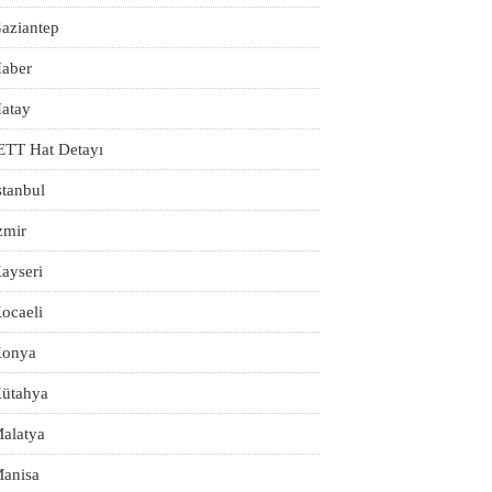
aziantep
aber
atay
ETT Hat Detayı
stanbul
zmir
ayseri
ocaeli
onya
ütahya
alatya
anisa