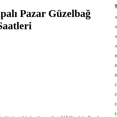
palı Pazar Güzelbağ
A
aatleri
A
A
A
B
B
B
D
D
E
E