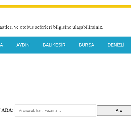
aatleri ve otobüs seferleri bilgisine ulaşabilirsiniz.
YA
AYDIN
BALIKESIR
BURSA
DENIZLI
HATAY
İETT HAT DETAYI
İSTANBUL
İZMIR
TYA
MANISA
MERSIN
MUĞLA
ORDU
TEKIRDAĞ
TRABZON
VAN
 ARA: