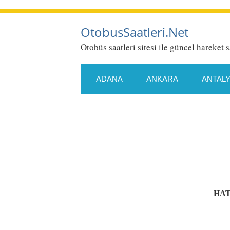
OtobusSaatleri.Net
Otobüs saatleri sitesi ile güncel hareket s
ADANA
ANKARA
ANTAL
ESKIŞEHIR
GAZIANTEP
KONYA
KÜTAHYA
MALA
SAMSUN
SIIRT
SIVAS
HAT