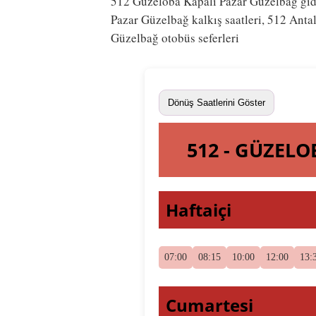
512 Güzeloba Kapalı Pazar Güzelbağ gidi
Pazar Güzelbağ kalkış saatleri, 512 Anta
Güzelbağ otobüs seferleri
Dönüş Saatlerini Göster
512 - GÜZEL
Haftaiçi
07:00
08:15
10:00
12:00
13:
Cumartesi