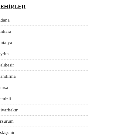
ŞEHIRLER
dana
nkara
ntalya
ydın
alıkesir
andırma
ursa
enizli
iyarbakır
rzurum
skişehir