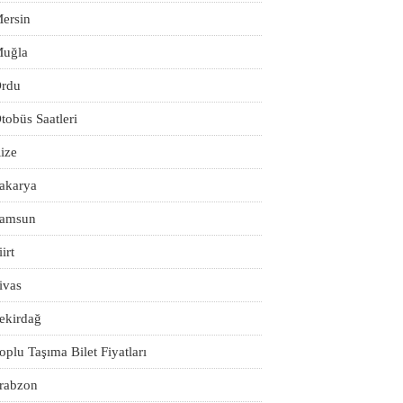
ersin
uğla
rdu
tobüs Saatleri
ize
akarya
amsun
iirt
ivas
ekirdağ
oplu Taşıma Bilet Fiyatları
rabzon