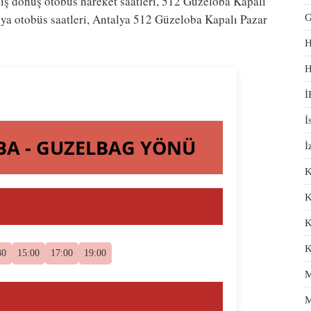
ş dönüş otobüs hareket saatleri, 512 Güzeloba Kapalı
lya otobüs saatleri, Antalya 512 Güzeloba Kapalı Pazar
G
H
H
İ
İ
OBA - GUZELBAG YÖNÜ
İ
K
K
K
K
30
15:00
17:00
19:00
M
M