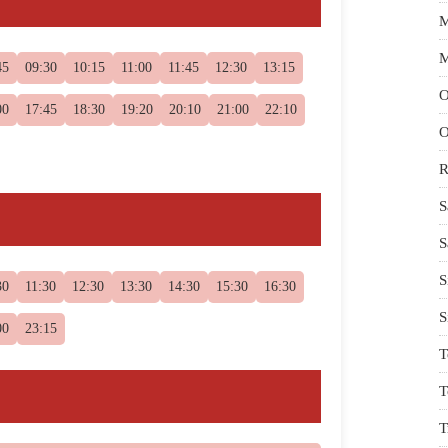
M
M
45
09:30
10:15
11:00
11:45
12:30
13:15
O
00
17:45
18:30
19:20
20:10
21:00
22:10
O
R
S
S
S
30
11:30
12:30
13:30
14:30
15:30
16:30
S
00
23:15
T
T
T