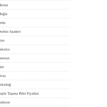
ersin
uğla
rdu
tobüs Saatleri
ize
akarya
amsun
iirt
ivas
ekirdağ
oplu Taşıma Bilet Fiyatları
rabzon