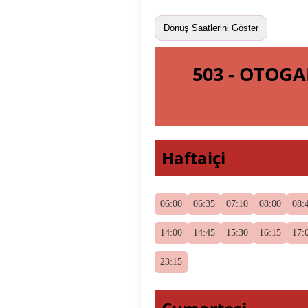
Dönüş Saatlerini Göster
503 - OTOG
Haftaiçi
06:00
06:35
07:10
08:00
08:
14:00
14:45
15:30
16:15
17:
23:15