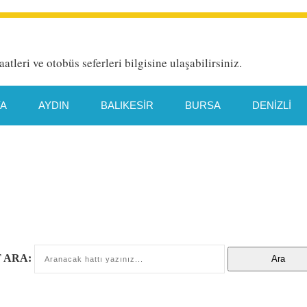
aatleri ve otobüs seferleri bilgisine ulaşabilirsiniz.
YA
AYDIN
BALIKESIR
BURSA
DENIZLI
HATAY
İETT HAT DETAYI
İSTANBUL
İZMIR
TYA
MANISA
MERSIN
MUĞLA
ORDU
TEKIRDAĞ
TRABZON
VAN
 ARA: