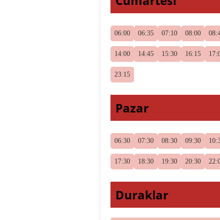
Cumartesi
06:00
06:35
07:10
08:00
08:
14:00
14:45
15:30
16:15
17:
23:15
Pazar
06:30
07:30
08:30
09:30
10:
17:30
18:30
19:30
20:30
22:
Duraklar