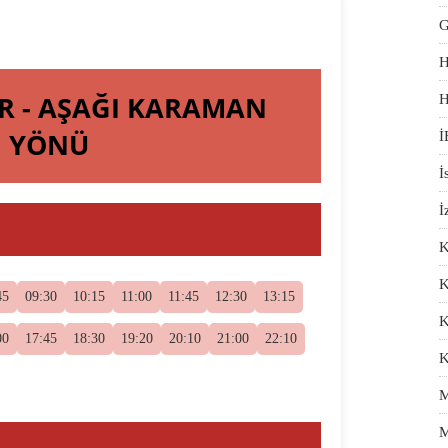
G
H
AR - AŞAĞI KARAMAN
H
YÖNÜ
İ
İ
İ
K
K
45
09:30
10:15
11:00
11:45
12:30
13:15
K
00
17:45
18:30
19:20
20:10
21:00
22:10
K
M
M