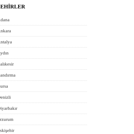
ŞEHIRLER
dana
nkara
ntalya
ydın
alıkesir
andırma
ursa
enizli
iyarbakır
rzurum
skişehir