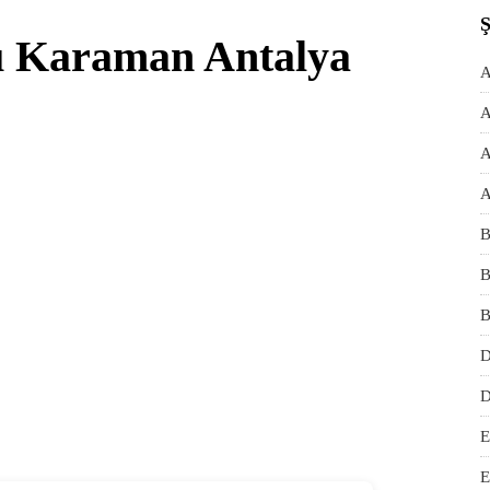
ı Karaman Antalya
A
A
A
A
B
B
B
D
D
E
E