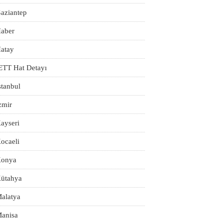
aziantep
aber
atay
ETT Hat Detayı
stanbul
zmir
ayseri
ocaeli
onya
ütahya
alatya
anisa