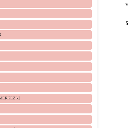
V
3
 MERKEZİ-2