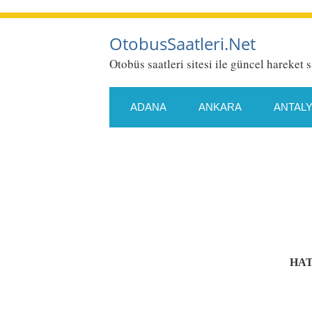
OtobusSaatleri.Net
Otobüs saatleri sitesi ile güncel hareket s
ADANA
ANKARA
ANTAL
ESKIŞEHIR
GAZIANTEP
KONYA
KÜTAHYA
MALA
SAMSUN
SIIRT
SIVAS
HAT