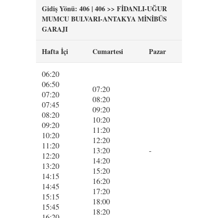
Gidiş Yönü: 406 | 406 >> FİDANLI-UĞUR
MUMCU BULVARI-ANTAKYA MİNİBÜS
GARAJI
Hafta İçi
Cumartesi
Pazar
06:20
06:50
07:20
07:20
08:20
07:45
09:20
08:20
10:20
09:20
11:20
10:20
12:20
11:20
13:20
-
12:20
14:20
13:20
15:20
14:15
16:20
14:45
17:20
15:15
18:00
15:45
18:20
16:20