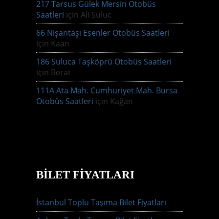
217 Tarsus Gülek Mersin Otobüs
Saatleri
için
Ali Suluc
66 Nişantaşı Esenler Otobüs Saatleri
için
Kaan
186 Suluca Taşköprü Otobüs Saatleri
için
Berat
111A Ata Mah. Cumhuriyet Mah. Bursa
Otobüs Saatleri
için
Kağan
BILET FIYATLARI
İstanbul Toplu Taşıma Bilet Fiyatları