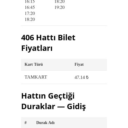
16:15
18:20
16:45
19:20
17:20
18:20
406 Hattı Bilet
Fiyatları
Kart Türü
Fiyat
TAMKART
47.14 ₺
Hattın Geçtiği
Duraklar — Gidiş
#
Durak Adı