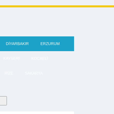
DIYARBAKIR
ERZURUM
KAYSERI
KOCAELI
RIZE
SAKARYA