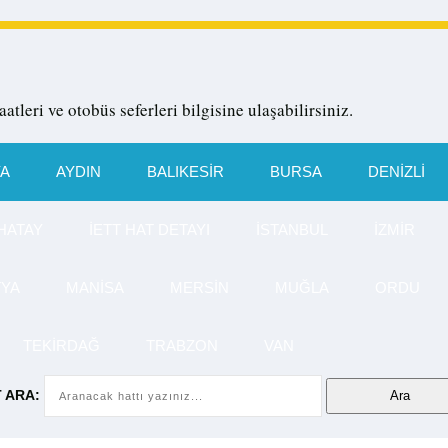
aatleri ve otobüs seferleri bilgisine ulaşabilirsiniz.
YA
AYDIN
BALIKESIR
BURSA
DENIZLI
HATAY
İETT HAT DETAYI
İSTANBUL
İZMIR
TYA
MANISA
MERSIN
MUĞLA
ORDU
TEKIRDAĞ
TRABZON
VAN
 ARA: