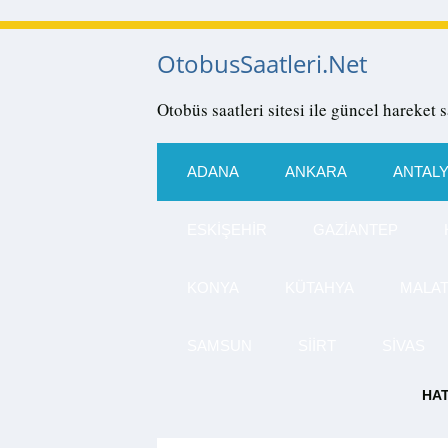
OtobusSaatleri.Net
Otobüs saatleri sitesi ile güncel hareket s
ADANA
ANKARA
ANTAL
ESKIŞEHIR
GAZIANTEP
KONYA
KÜTAHYA
MALA
SAMSUN
SIIRT
SIVAS
HAT