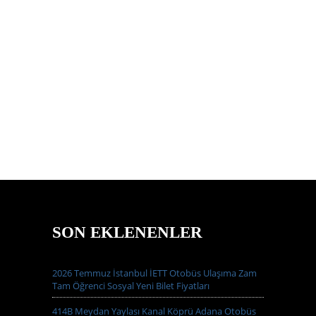
SON EKLENENLER
2026 Temmuz İstanbul İETT Otobüs Ulaşıma Zam
Tam Öğrenci Sosyal Yeni Bilet Fiyatları
414B Meydan Yaylası Kanal Köprü Adana Otobüs