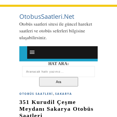
OtobusSaatleri.Net
Otobüs saatleri sitesi ile güncel hareket
saatleri ve otobüs seferleri bilgisine
ulaşabilirsiniz.
HAT ARA:
,
OTOBÜS SAATLERI
SAKARYA
351 Kurudil Çeşme
Meydanı Sakarya Otobüs
Saatleri