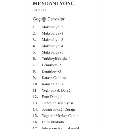
MEYDANI YÖNÜ
18 durak
Geçtiği Duraklar
1.
Maksudiye -2
2.
Maksudiye -1
3.
Maksudiye -3
4.
Maksudiye -4
5.
Maksudiye -5
6.
Türkbeylikkışla -1
7.
Demirbey -2
8.
Demirbey -3
9.
Karasu Caddesi
10.
Karasu Cad-3
11.
Yeşil Sokak Durağı
12.
Fırın Durağı
13.
Güneşler Belediyesi
14.
Susam Sokağı Durağı
15.
Yağcılar Merkez Camii
16.
Fatih İlkokulu
17.
Adapazarı Kaymakamlık