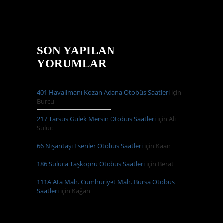
SON YAPILAN
YORUMLAR
401 Havalimanı Kozan Adana Otobüs Saatleri
için
Burcu
217 Tarsus Gülek Mersin Otobüs Saatleri
için
Ali
Suluc
66 Nişantaşı Esenler Otobüs Saatleri
için
Kaan
186 Suluca Taşköprü Otobüs Saatleri
için
Berat
111A Ata Mah. Cumhuriyet Mah. Bursa Otobüs
Saatleri
için
Kağan