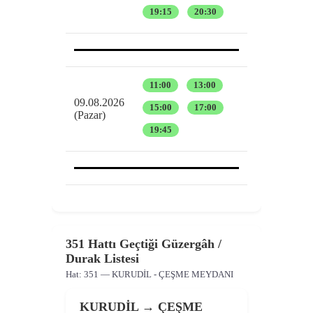
19:15
20:30
11:00
13:00
09.08.2026
15:00
17:00
(Pazar)
19:45
351 Hattı Geçtiği Güzergâh /
Durak Listesi
Hat:
351
— KURUDİL - ÇEŞME MEYDANI
KURUDİL → ÇEŞME