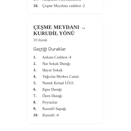
18.
Çeşme Meydanı caddesi -2
ÇEŞME MEYDANI →
KURUDİL YÖNÜ
10 durak
Geçtiği Duraklar
1.
Ankara Caddesi -4
2.
Nar Sokak Durağı
3.
Hayat Sokak
4.
Yağcılar Merkez Camii
5.
Namık Kemal İ.Ö.O.
6.
Ilgaz Durağı
7.
Özen Durağı
8.
Poyrazlar
9.
Kurudil Sapağı
10.
Kurudil -4