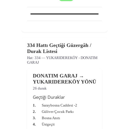
334 Hattı Geçtiği Güzergâh /
Durak Listesi
Hat:
334
— YUKARIDEREKÖY - DONATIM
GARAJ
DONATIM GARAJ →
YUKARIDEREKÖY YÖNÜ
26 durak
Geçtiği Duraklar
1.
Saraybosna Caddesi -2
2.
Güliver Çocuk Parkı
3.
Bosna Anıtı
4.
Üstgeçit