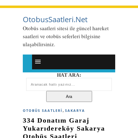
OtobusSaatleri.Net
Otobüs saatleri sitesi ile güncel hareket
saatleri ve otobüs seferleri bilgisine
ulaşabilirsiniz.
HAT ARA:
,
OTOBÜS SAATLERI
SAKARYA
334 Donatım Garaj
Yukarıdereköy Sakarya
Otobüs Saatleri