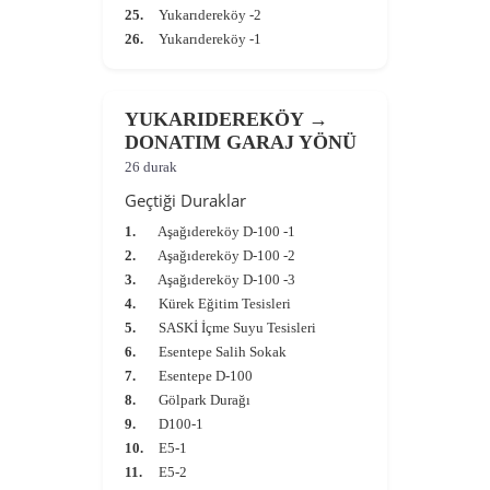
25.
Yukarıdereköy -2
26.
Yukarıdereköy -1
YUKARIDEREKÖY →
DONATIM GARAJ YÖNÜ
26 durak
Geçtiği Duraklar
1.
Aşağıdereköy D-100 -1
2.
Aşağıdereköy D-100 -2
3.
Aşağıdereköy D-100 -3
4.
Kürek Eğitim Tesisleri
5.
SASKİ İçme Suyu Tesisleri
6.
Esentepe Salih Sokak
7.
Esentepe D-100
8.
Gölpark Durağı
9.
D100-1
10.
E5-1
11.
E5-2