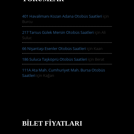
401 Havalimanı Kozan Adana Otobüs Saatleri
için
Burcu
217 Tarsus Gülek Mersin Otobüs Saatleri
için
Ali
Suluc
66 Nişantaşı Esenler Otobüs Saatleri
için
Kaan
186 Suluca Taşköprü Otobüs Saatleri
için
Berat
111A Ata Mah. Cumhuriyet Mah. Bursa Otobüs
Saatleri
için
Kağan
BILET FIYATLARI