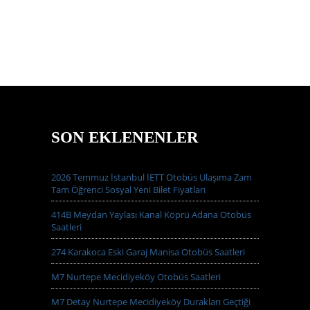
SON EKLENENLER
2026 Temmuz İstanbul İETT Otobüs Ulaşıma Zam
Tam Öğrenci Sosyal Yeni Bilet Fiyatları
414B Meydan Yaylası Kanal Köprü Adana Otobüs
Saatleri
274 Karakoca Eski Garaj Manisa Otobüs Saatleri
M7 Nurtepe Mecidiyeköy Otobüs Saatleri
M7 Detay Nurtepe Mecidiyeköy Durakları Geçtiği