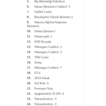
5.
Diş Hekimliği Fakültesi
6.
Adnan Menderes Caddesi -5
7.
Güllük Camii
8.
Büyükşehir Teknik Birimler-2
9.
Sakarya Eğitim Araştırma
Hastanesi
10.
Orman İşletme-2
11.
Orman park -1
12.
SGK Kavşağı
13.
Orhangazi Caddesi -1
14.
Orhangazi Caddesi -3
15.
TEK Camii
16.
Sedaş
17.
Orhangazi Caddesi -7
18.
E5-4
19.
3054 Sokak
20.
Göl Park -2
21.
Esentepe Giriş
22.
Aşağıdereköy D-100 -4
23.
Yukarıdereköy -5
24.
Yukarıdereköy -3