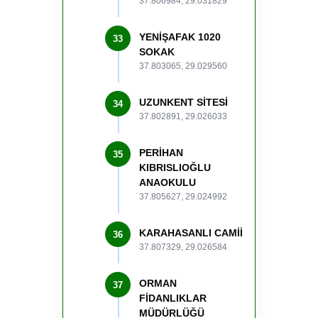
37.806984, 29.031829
YENİŞAFAK 1020
33
SOKAK
37.803065, 29.029560
UZUNKENT SİTESİ
34
37.802891, 29.026033
PERİHAN
35
KIBRISLIOĞLU
ANAOKULU
37.805627, 29.024992
KARAHASANLI CAMİİ
36
37.807329, 29.026584
ORMAN
37
FİDANLIKLAR
MÜDÜRLÜĞÜ