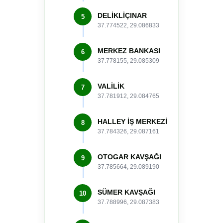
DELİKLİÇINAR
5
37.774522, 29.086833
MERKEZ BANKASI
6
37.778155, 29.085309
VALİLİK
7
37.781912, 29.084765
HALLEY İŞ MERKEZİ
8
37.784326, 29.087161
OTOGAR KAVŞAĞI
9
37.785664, 29.089190
SÜMER KAVŞAĞI
10
37.788996, 29.087383