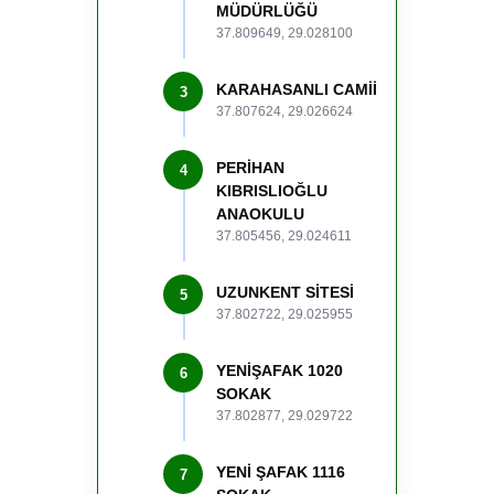
MÜDÜRLÜĞÜ
37.809649, 29.028100
KARAHASANLI CAMİİ
3
37.807624, 29.026624
PERİHAN
4
KIBRISLIOĞLU
ANAOKULU
37.805456, 29.024611
UZUNKENT SİTESİ
5
37.802722, 29.025955
YENİŞAFAK 1020
6
SOKAK
37.802877, 29.029722
YENİ ŞAFAK 1116
7