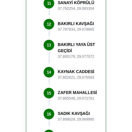
SANAYİ KÖPRÜLÜ
11
37.792254, 29.083304
BAKIRLI KAVŞAĞI
12
37.797834, 29.078865
BAKIRLI YAYA ÜST
13
GEÇİDİ
37.800176, 29.077072
KAYNAK CADDESİ
14
37.802621, 29.075093
ZAFER MAHALLESİ
15
37.805548, 29.072761
SADIK KAVŞAĞI
16
37.808029, 29.069985