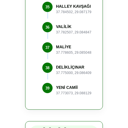
HALLEY KAVŞAĞI
35
37.784502, 29.087179
VALİLİK
36
37.782507, 29.084847
MALİYE
37
37.778605, 29.085048
DELİKLİÇINAR
38
37.775000, 29.086409
YENİ CAMİİ
39
37.773073, 29.088129