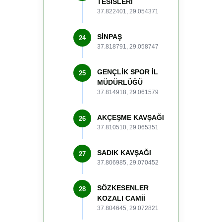
TESİSLERİ
37.822401, 29.054371
SİNPAŞ
24
37.818791, 29.058747
GENÇLİK SPOR İL
25
MÜDÜRLÜĞÜ
37.814918, 29.061579
AKÇEŞME KAVŞAĞI
26
37.810510, 29.065351
SADIK KAVŞAĞI
27
37.806985, 29.070452
SÖZKESENLER
28
KOZALI CAMİİ
37.804645, 29.072821