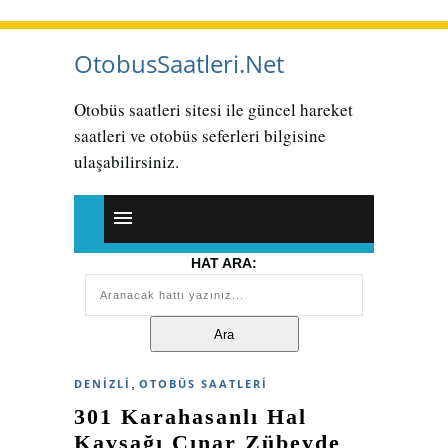
OtobusSaatleri.Net
Otobüs saatleri sitesi ile güncel hareket
saatleri ve otobüs seferleri bilgisine
ulaşabilirsiniz.
HAT ARA:
,
DENIZLI
OTOBÜS SAATLERI
301 Karahasanlı Hal
Kavşağı Çınar Zübeyde