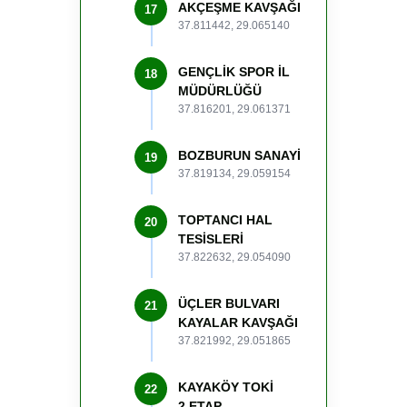
AKÇEŞME KAVŞAĞI
17
37.811442, 29.065140
GENÇLİK SPOR İL
18
MÜDÜRLÜĞÜ
37.816201, 29.061371
BOZBURUN SANAYİ
19
37.819134, 29.059154
TOPTANCI HAL
20
TESİSLERİ
37.822632, 29.054090
ÜÇLER BULVARI
21
KAYALAR KAVŞAĞI
37.821992, 29.051865
KAYAKÖY TOKİ
22
2.ETAP