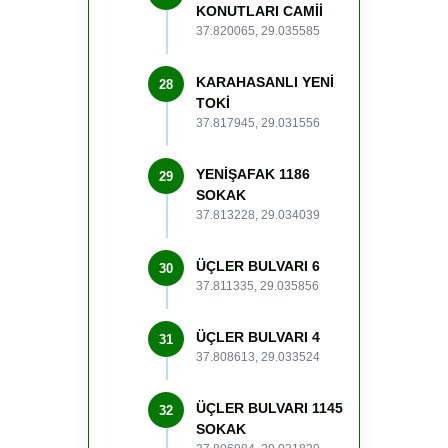
KONUTLARI CAMİİ
37.820065, 29.035585
KARAHASANLI YENİ
28
TOKİ
37.817945, 29.031556
YENİŞAFAK 1186
29
SOKAK
37.813228, 29.034039
ÜÇLER BULVARI 6
30
37.811335, 29.035856
ÜÇLER BULVARI 4
31
37.808613, 29.033524
ÜÇLER BULVARI 1145
32
SOKAK