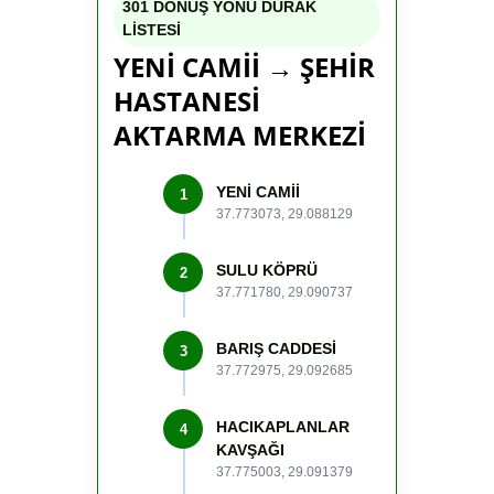
301 DÖNÜŞ YÖNÜ DURAK
LİSTESİ
YENİ CAMİİ → ŞEHİR
HASTANESİ
AKTARMA MERKEZİ
YENİ CAMİİ
1
37.773073, 29.088129
SULU KÖPRÜ
2
37.771780, 29.090737
BARIŞ CADDESİ
3
37.772975, 29.092685
HACIKAPLANLAR
4
KAVŞAĞI
37.775003, 29.091379