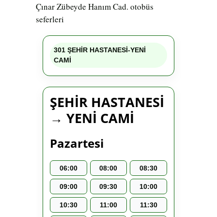
Çınar Zübeyde Hanım Cad. otobüs
seferleri
301 ŞEHİR HASTANESİ-YENİ
CAMİ
ŞEHİR HASTANESİ
→ YENİ CAMİ
Pazartesi
06:00
08:00
08:30
09:00
09:30
10:00
10:30
11:00
11:30