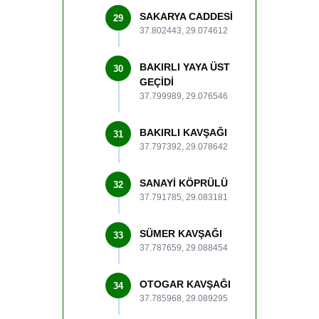
SAKARYA CADDESİ
29
37.802443, 29.074612
BAKIRLI YAYA ÜST
30
GEÇİDİ
37.799989, 29.076546
BAKIRLI KAVŞAĞI
31
37.797392, 29.078642
SANAYİ KÖPRÜLÜ
32
37.791785, 29.083181
SÜMER KAVŞAĞI
33
37.787659, 29.088454
OTOGAR KAVŞAĞI
34
37.785968, 29.089295