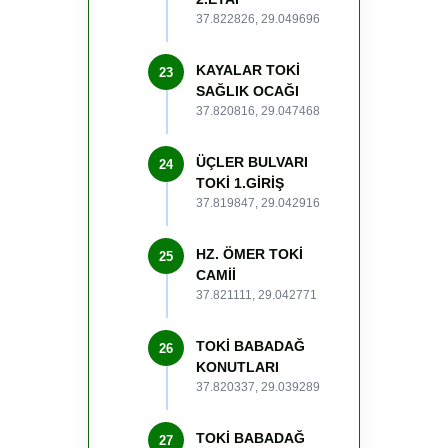
37.822826, 29.049696
KAYALAR TOKİ
23
SAĞLIK OCAĞI
37.820816, 29.047468
ÜÇLER BULVARI
24
TOKİ 1.GİRİŞ
37.819847, 29.042916
HZ. ÖMER TOKİ
25
CAMİİ
37.821111, 29.042771
TOKİ BABADAĞ
26
KONUTLARI
37.820337, 29.039289
TOKİ BABADAĞ
27