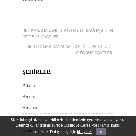
300 KARAHASANLI ÜNIVERSITE BAĞBAŞI DENIZLI
OTOBÜS SAATLERI
360 OTOGAR KAYALAR TOKİ 2.ETAP DENIZLI
OTOBÜS SAATLERI
ŞEHIRLER
Adana
Ankara
Antalya
Aydın
Size daha iyi hizmet verebilmek için sitemizde çerezlere yer veriyoruz.
Sitemizi kullandığınız sürece Gizlilik ve Çerez Politikamızı kabul
Balıkesir
etmektesiniz. Detaylı bilgi için
tıklayınız.
x