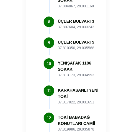
SOKAK
37.804867, 29.031160
ÜÇLER BULVARI 3
8
37.807604, 29.033243
ÜÇLER BULVARI 5
9
37.810350, 29.035568
YENİŞAFAK 1186
10
SOKAK
37.813173, 29.034593
KARAHASANLI YENİ
11
TOKİ
37.817822, 29.031651
TOKİ BABADAĞ
12
KONUTLARI CAMİİ
37.819986, 29.035878