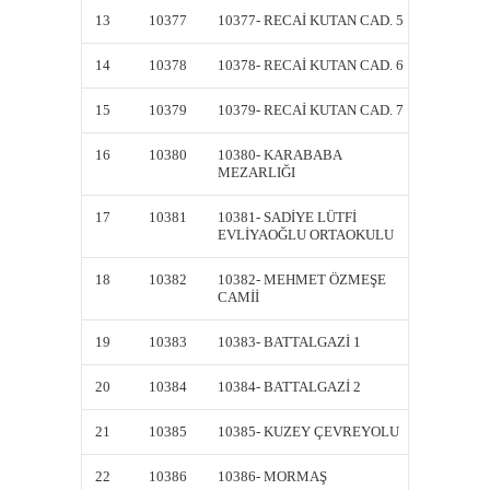
13
10377
10377- RECAİ KUTAN CAD. 5
10377-
14
10378
10378- RECAİ KUTAN CAD. 6
10378-
15
10379
10379- RECAİ KUTAN CAD. 7
10379-
16
10380
10380- KARABABA
10380
MEZARLIĞI
MEZAR
17
10381
10381- SADİYE LÜTFİ
10381-
EVLİYAOĞLU ORTAOKULU
EVLİY
18
10382
10382- MEHMET ÖZMEŞE
10382
CAMİİ
CAMİİ
19
10383
10383- BATTALGAZİ 1
10383-
20
10384
10384- BATTALGAZİ 2
10384-
21
10385
10385- KUZEY ÇEVREYOLU
10385
22
10386
10386- MORMAŞ
10386