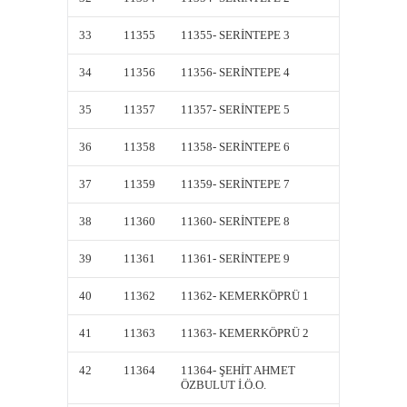
33
11355
11355- SERİNTEPE 3
11355-
34
11356
11356- SERİNTEPE 4
11356-
35
11357
11357- SERİNTEPE 5
11357-
36
11358
11358- SERİNTEPE 6
11358-
37
11359
11359- SERİNTEPE 7
11359-
38
11360
11360- SERİNTEPE 8
11360-
39
11361
11361- SERİNTEPE 9
11361-
40
11362
11362- KEMERKÖPRÜ 1
11362-
41
11363
11363- KEMERKÖPRÜ 2
11363-
42
11364
11364- ŞEHİT AHMET
11364-
ÖZBULUT İ.Ö.O.
ÖZBULU