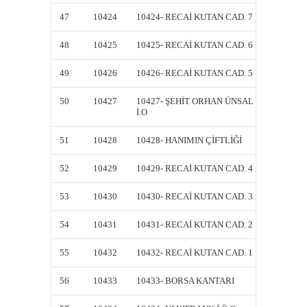
47
10424
10424- RECAİ KUTAN CAD. 7
10424-
48
10425
10425- RECAİ KUTAN CAD. 6
10425-
49
10426
10426- RECAİ KUTAN CAD. 5
10426-
50
10427
10427- ŞEHİT ORHAN ÜNSAL
10427-
İ.O
İ.O
51
10428
10428- HANIMIN ÇİFTLİĞİ
10428-
52
10429
10429- RECAİ KUTAN CAD. 4
10429-
53
10430
10430- RECAİ KUTAN CAD. 3
10430-
54
10431
10431- RECAİ KUTAN CAD. 2
10431-
55
10432
10432- RECAİ KUTAN CAD. 1
10432-
56
10433
10433- BORSA KANTARI
10433-