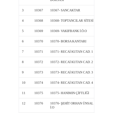
3
10367
10367- SANCAKTAR
10367-
4
10368
10368- TOPTANCILAR SİTESİ
10368-
5
10369
10369- VAKIFBANK İ.Ö.O
10369-
6
10370
10370- BORSA KANTARI
10370-
7
10371
10371- RECAİ KUTAN CAD. 1
10371-
8
10372
10372- RECAİ KUTAN CAD. 2
10372-
9
10373
10373- RECAİ KUTAN CAD. 3
10373-
10
10374
10374- RECAİ KUTAN CAD. 4
10374-
11
10375
10375- HANIMIN ÇİFTLİĞİ
10375-
12
10376
10376- ŞEHİT ORHAN ÜNSAL
10376-
İ.O
İ.O