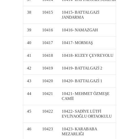
38
10415
10415- BATTALGAZİ
10415-
JANDARMA
JANDA
39
10416
10416- NAMAZGAH
10416
40
10417
10417- MORMAŞ
10417
41
10418
10418- KUZEY ÇEVREYOLU
10418
42
10419
10419- BATTALGAZİ 2
10419-
43
10420
10420- BATTALGAZİ 1
10420-
44
10421
10421- MEHMET ÖZMEŞE
10421
CAMİİ
CAMİİ
45
10422
10422- SADİYE LÜTFİ
10422-
EVLİYAOĞLU ORTAOKULU
EVLİY
46
10423
10423- KARABABA
10423
MEZARLIĞI
MEZAR