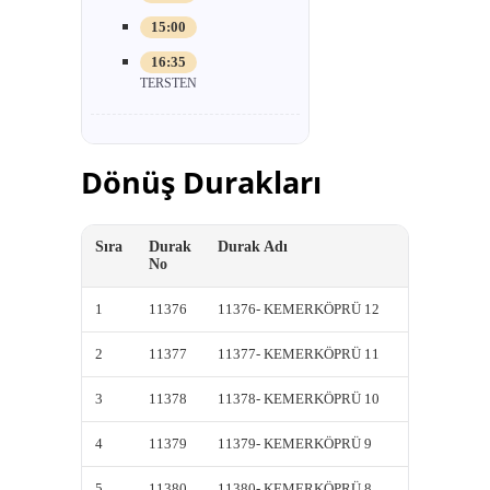
15:00
16:35
TERSTEN
Dönüş Durakları
Sıra
Durak
Durak Adı
Kısa A
No
1
11376
11376- KEMERKÖPRÜ 12
11376-
2
11377
11377- KEMERKÖPRÜ 11
11377-
3
11378
11378- KEMERKÖPRÜ 10
11378-
4
11379
11379- KEMERKÖPRÜ 9
11379-
5
11380
11380- KEMERKÖPRÜ 8
11380-