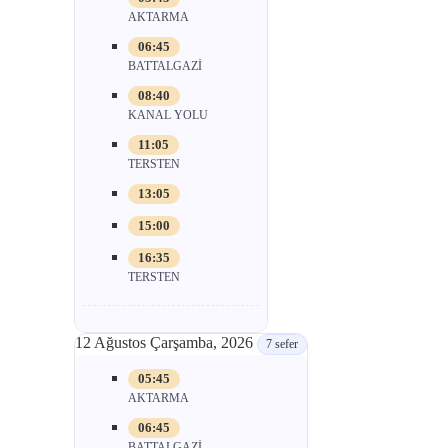
AKTARMA
06:45
BATTALGAZİ
08:40
KANAL YOLU
11:05
TERSTEN
13:05
15:00
16:35
TERSTEN
12 Ağustos Çarşamba, 2026
7 sefer
05:45
AKTARMA
06:45
BATTALGAZİ