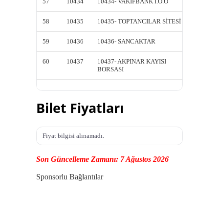
57
10434
10434- VAKIFBANK İ.Ö.O
10434-
58
10435
10435- TOPTANCILAR SİTESİ
10435-
59
10436
10436- SANCAKTAR
10436-
60
10437
10437- AKPINAR KAYISI
10437-
BORSASI
BORSA
Bilet Fiyatları
Fiyat bilgisi alınamadı.
Son Güncelleme Zamanı: 7 Ağustos 2026
Sponsorlu Bağlantılar