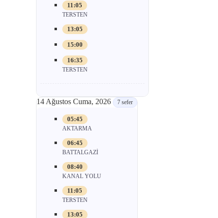
11:05
TERSTEN
13:05
15:00
16:35
TERSTEN
14 Ağustos Cuma, 2026
7 sefer
05:45
AKTARMA
06:45
BATTALGAZİ
08:40
KANAL YOLU
11:05
TERSTEN
13:05