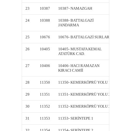
23
10387
10387- NAMAZGAH
10387
24
10388
10388- BATTALGAZİ
10388-
JANDARMA
JANDA
25
10676
10676- BATTALGAZİ SURLARI
10676-
26
10405
10405- MUSTAFA KEMAL
10405-
ATATÜRK CAD.
ATATÜ
27
10406
10406- HACI RAMAZAN
10406-
KIRACI CAMİİ
KIRACI
28
11350
11350- KEMERKÖPRÜ YOLU 1
11350-
29
11351
11351- KEMERKÖPRÜ YOLU 2
11351-
30
11352
11352- KEMERKÖPRÜ YOLU 3
11352-
31
11353
11353- SERİNTEPE 1
11353-
32
11354
11354- SERİNTEPE 2
11354-