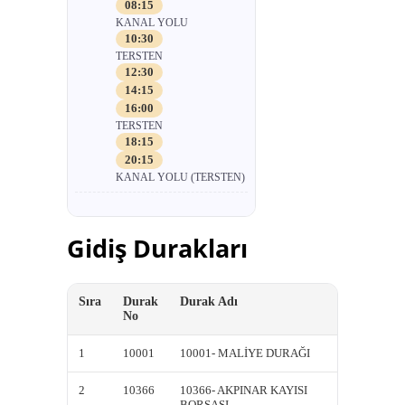
08:15
KANAL YOLU
10:30
TERSTEN
12:30
14:15
16:00
TERSTEN
18:15
20:15
KANAL YOLU (TERSTEN)
Gidiş Durakları
Sıra
Durak
Durak Adı
Kısa A
No
1
10001
10001- MALİYE DURAĞI
10001-
2
10366
10366- AKPINAR KAYISI
10366-
BORSASI
BORSA