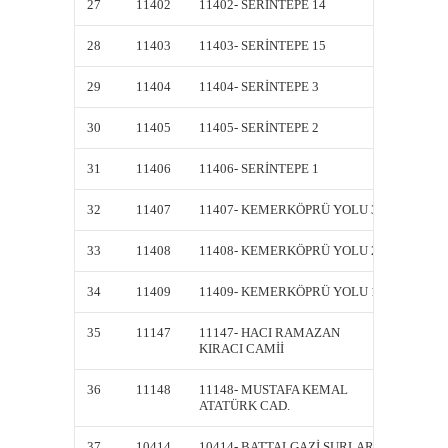
27
11402
11402- SERİNTEPE 14
11402-
28
11403
11403- SERİNTEPE 15
11403-
29
11404
11404- SERİNTEPE 3
11404-
30
11405
11405- SERİNTEPE 2
11405-
31
11406
11406- SERİNTEPE 1
11406-
32
11407
11407- KEMERKÖPRÜ YOLU 3
11407-
33
11408
11408- KEMERKÖPRÜ YOLU 2
11408-
34
11409
11409- KEMERKÖPRÜ YOLU 1
11409-
35
11147
11147- HACI RAMAZAN
11147-
KIRACI CAMİİ
KIRACI
36
11148
11148- MUSTAFA KEMAL
11148-
ATATÜRK CAD.
ATATÜ
37
10414
10414- BATTALGAZİ SURLARI
10414-