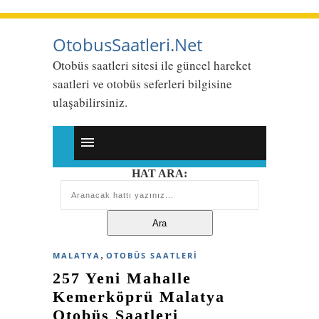
OtobusSaatleri.Net
Otobüs saatleri sitesi ile güncel hareket
saatleri ve otobüs seferleri bilgisine
ulaşabilirsiniz.
HAT ARA:
,
MALATYA
OTOBÜS SAATLERI
257 Yeni Mahalle
Kemerköprü Malatya
Otobüs Saatleri