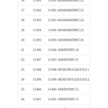
16
11391
11391- KEMERKÖPRÜ 22
11391-
17
11392
11392- KEMERKÖPRÜ 23
11392-
18
11393
11393- KEMERKÖPRÜ 24
11393-
19
11394
11394- KEMERKÖPRÜ 25
11394-
20
11395
11395- KEMERKÖPRÜ 26
11395-
21
11396
11396- SERİNTEPE 10
11396-
22
11397
11397- SERİNTEPE 11
11397-
23
11398
11398- HÜSEYİN GAZİ İ.Ö.O 1
11398- 
24
11399
11399- HÜSEYİN GAZİ İ.Ö.O 2
11399- 
25
11400
11400- SERİNTEPE 12
11400-
26
11401
11401- SERİNTEPE 13
11401-