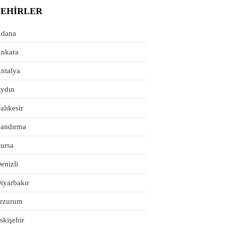
ŞEHIRLER
dana
nkara
ntalya
ydın
alıkesir
andırma
ursa
enizli
iyarbakır
rzurum
skişehir