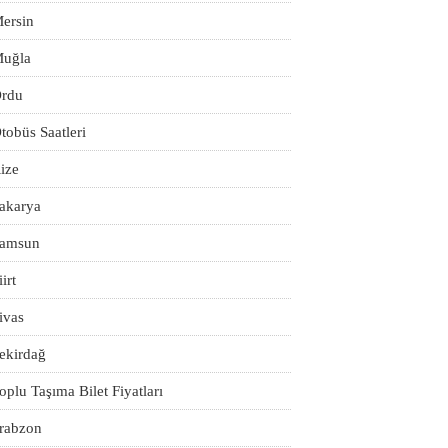
ersin
uğla
rdu
tobüs Saatleri
ize
akarya
amsun
iirt
ivas
ekirdağ
oplu Taşıma Bilet Fiyatları
rabzon