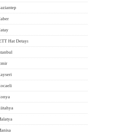
aziantep
aber
atay
ETT Hat Detayı
stanbul
zmir
ayseri
ocaeli
onya
ütahya
alatya
anisa