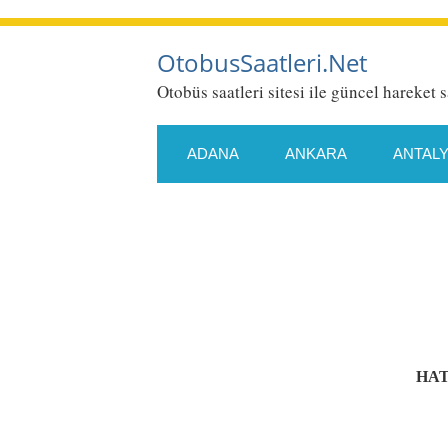
OtobusSaatleri.Net
Otobüs saatleri sitesi ile güncel hareket s
ADANA
ANKARA
ANTAL
ESKIŞEHIR
GAZIANTEP
KONYA
KÜTAHYA
MALA
SAMSUN
SIIRT
SIVAS
HAT