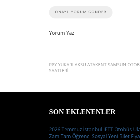
Yorum Yaz
R8Y YUKARI AKSU ATAKENT SAMSUN OTO
SAATLERI
SON EKLENENLER
2026 Temmuz İstanbul İETT Otobüs Ul
Zam Tam Öğrenci Sosyal Yeni Bilet Fiya