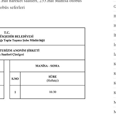
.Hat hareket saatleri, 255.Hat Manisa otobüs
büs seferleri
G
H
H
İ
İ
İ
K
K
K
K
M
M