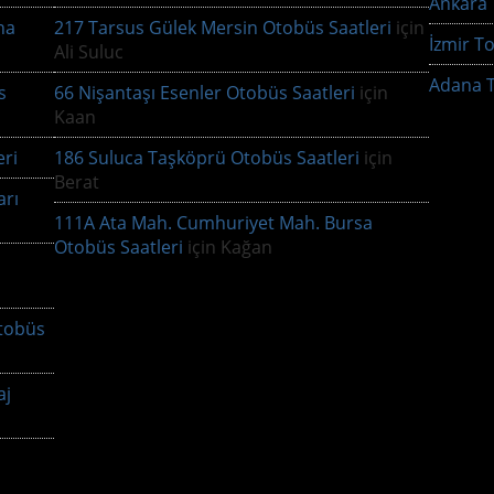
Ankara T
na
217 Tarsus Gülek Mersin Otobüs Saatleri
için
İzmir To
Ali Suluc
Adana T
s
66 Nişantaşı Esenler Otobüs Saatleri
için
Kaan
ri
186 Suluca Taşköprü Otobüs Saatleri
için
Berat
arı
111A Ata Mah. Cumhuriyet Mah. Bursa
Otobüs Saatleri
için
Kağan
tobüs
aj