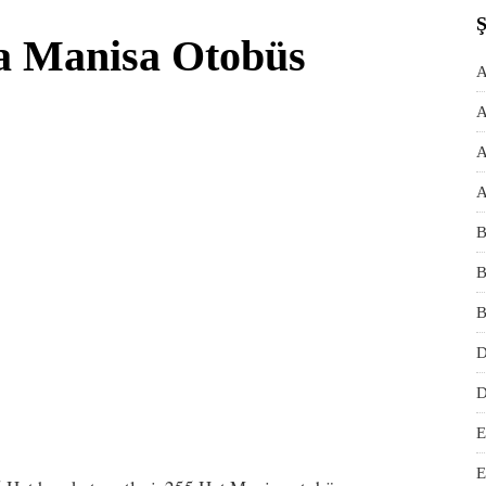
a Manisa Otobüs
A
A
A
A
B
B
B
D
D
E
E