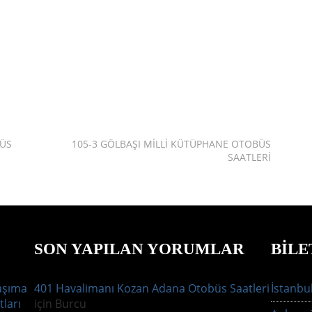
BÜS
105-3 GÖLBAŞI MILLI KÜTÜPHANE OTOBÜS
SAATLERI
SON YAPILAN YORUMLAR
BILE
aşıma
401 Havalimanı Kozan Adana Otobüs Saatleri
İstanbul
tları
için
Burcu