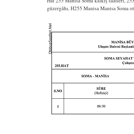
Hat 255 Manisa Soma kalkış saatleri, 255
güzergâhı, H255 Manisa Manisa Soma oto