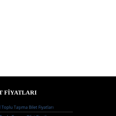
T FIYATLARI
 Toplu Taşıma Bilet Fiyatları