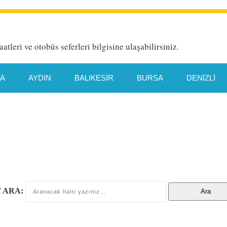
aatleri ve otobüs seferleri bilgisine ulaşabilirsiniz.
YA
AYDIN
BALIKESIR
BURSA
DENIZLI
HATAY
İETT HAT DETAYI
İSTANBUL
İZMIR
TYA
MANISA
MERSIN
MUĞLA
ORDU
TEKIRDAĞ
TRABZON
VAN
 ARA: