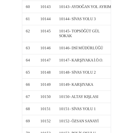
60
10143
10143- AYDOĞAN YOL AYRIMI
10143-
61
10144
10144- SİVAS YOLU 3
10144-
62
10145
10145- TOPSÖĞÜT GÜL
10145-
SOKAK
SOKAK
63
10146
10146- DSİ MÜDÜRLÜĞÜ
10146-
64
10147
10147- KARŞIYAKA İ.Ö.O.
10147-
65
10148
10148- SİVAS YOLU 2
10148-
66
10149
10149- KARŞIYAKA
10149-
67
10150
10150- ALTAY KIŞLASI
10150-
68
10151
10151- SİVAS YOLU 1
10151-
69
10152
10152- ÖZSAN SANAYİ
10152-