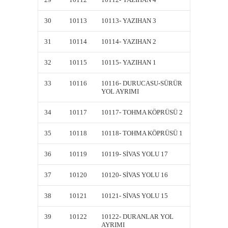
30
10113
10113- YAZIHAN 3
10113-
31
10114
10114- YAZIHAN 2
10114-
32
10115
10115- YAZIHAN 1
10115-
33
10116
10116- DURUCASU-SÜRÜR
10116
YOL AYRIMI
YOL AY
34
10117
10117- TOHMA KÖPRÜSÜ 2
10117-
35
10118
10118- TOHMA KÖPRÜSÜ 1
10118-
36
10119
10119- SİVAS YOLU 17
10119-
37
10120
10120- SİVAS YOLU 16
10120-
38
10121
10121- SİVAS YOLU 15
10121-
39
10122
10122- DURANLAR YOL
10122-
AYRIMI
AYRIM