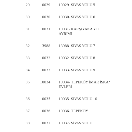
29
10029
10029- SİVAS YOLU 5
10029-
30
10030
10030- SİVAS YOLU 6
10030-
31
10031
10031- KARŞIYAKA YOL
10031-
AYRIMI
AYRIM
32
13988
13988- SİVAS YOLU 7
13988-
33
10032
10032- SİVAS YOLU 8
10032-
34
10033
10033- SİVAS YOLU 9
10033-
35
10034
10034- TEPEKÖY İMAR İSKAN
10034-
EVLERİ
EVLER
36
10035
10035- SİVAS YOLU 10
10035-
37
10036
10036- TEPEKÖY
10036-
38
10037
10037- SİVAS YOLU 11
10037-