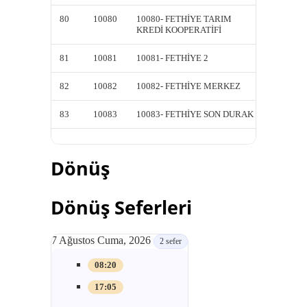
80
10080
10080- FETHİYE TARIM
10080-
KREDİ KOOPERATİFİ
KREDİ 
81
10081
10081- FETHİYE 2
10081-
82
10082
10082- FETHİYE MERKEZ
10082-
83
10083
10083- FETHİYE SON DURAK
10083-
Dönüş
Dönüş Seferleri
7 Ağustos Cuma, 2026
2 sefer
08:20
17:05