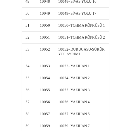
49
10048
10048- SİVAS YOLU 16
10048-
50
10049
10049- SİVAS YOLU 17
10049-
51
10050
10050- TOHMA KÖPRÜSÜ 1
10050-
52
10051
10051- TOHMA KÖPRÜSÜ 2
10051-
53
10052
10052- DURUCASU-SÜRÜR
10052
YOL AYRIMI
YOL AY
54
10053
10053- YAZIHAN 1
10053-
55
10054
10054- YAZIHAN 2
10054-
56
10055
10055- YAZIHAN 3
10055-
57
10056
10056- YAZIHAN 4
10056-
58
10057
10057- YAZIHAN 5
10057-
59
10059
10059- YAZIHAN 7
10059-