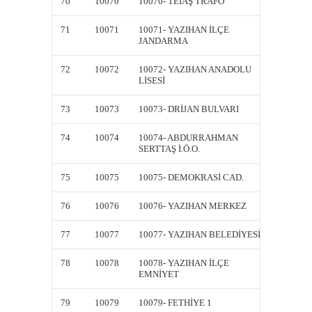
70
10070
10070- TEİAŞ TRAFO
10070-
71
10071
10071- YAZIHAN İLÇE
10071-
JANDARMA
JANDA
72
10072
10072- YAZIHAN ANADOLU
10072-
LİSESİ
LİSESİ
73
10073
10073- DRİJAN BULVARI
10073-
74
10074
10074- ABDURRAHMAN
10074
SERTTAŞ İ.Ö.O.
SERTTAŞ
75
10075
10075- DEMOKRASİ CAD.
10075-
76
10076
10076- YAZIHAN MERKEZ
10076-
77
10077
10077- YAZIHAN BELEDİYESİ
10077-
78
10078
10078- YAZIHAN İLÇE
10078-
EMNİYET
EMNİY
79
10079
10079- FETHİYE 1
10079-