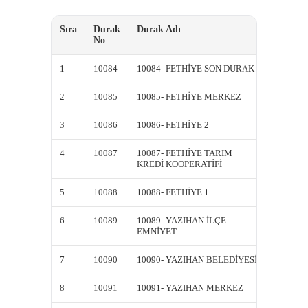
Sıra
Durak
Durak Adı
Kısa A
No
1
10084
10084- FETHİYE SON DURAK
10084-
2
10085
10085- FETHİYE MERKEZ
10085-
3
10086
10086- FETHİYE 2
10086-
4
10087
10087- FETHİYE TARIM
10087-
KREDİ KOOPERATİFİ
KREDİ 
5
10088
10088- FETHİYE 1
10088-
6
10089
10089- YAZIHAN İLÇE
10089-
EMNİYET
EMNİY
7
10090
10090- YAZIHAN BELEDİYESİ
10090-
8
10091
10091- YAZIHAN MERKEZ
10091-