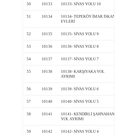
50
10133
10133- SİVAS YOLU 10
10133-
51
10134
10134- TEPEKÖY İMAR İSKAN
10134-
EVLERİ
EVLER
52
10135
10135- SİVAS YOLU 9
10135-
53
10136
10136- SİVAS YOLU 8
10136-
54
10137
10137- SİVAS YOLU 7
10137-
55
10138
10138- KARŞIYAKA YOL
10138-
AYRIMI
AYRIM
56
10139
10139- SİVAS YOLU 6
10139-
57
10140
10140- SİVAS YOLU 5
10140-
58
10141
10141- KENDİRLİ ŞAHNAHAN
10141-
YOL AYRIMI
YOL AY
59
10142
10142- SİVAS YOLU 4
10142-