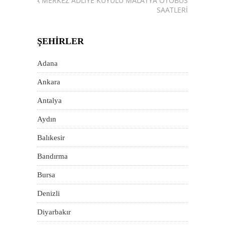
25A MERKEZ ADLIYE KUYULU MALATYA OTOBÜS
SAATLERI
ŞEHIRLER
Adana
Ankara
Antalya
Aydın
Balıkesir
Bandırma
Bursa
Denizli
Diyarbakır