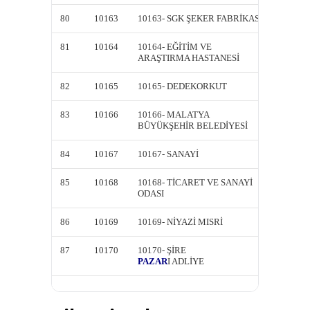
80
10163
10163- SGK ŞEKER FABRİKASI
10163-
81
10164
10164- EĞİTİM VE
10164-
ARAŞTIRMA HASTANESİ
ARAŞT
82
10165
10165- DEDEKORKUT
10165
83
10166
10166- MALATYA
10166-
BÜYÜKŞEHİR BELEDİYESİ
BÜYÜK
84
10167
10167- SANAYİ
10167-
85
10168
10168- TİCARET VE SANAYİ
10168-
ODASI
ODASI
86
10169
10169- NİYAZİ MISRİ
10169-
87
10170
10170- ŞİRE
10170- 
PAZAR
I ADLİYE
PAZAR