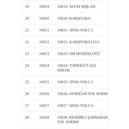
19
10019
10019- ALTAY KIŞLASI
10019-
20
10020
10020- KARŞIYAKA
10020-
21
10021
10021- SİVAS YOLU 2
10021-
22
10022
10022- KARŞIYAKA İ.Ö.O.
10022-
23
10023
10023- DSİ MÜDÜRLÜĞÜ
10023-
24
10024
10024- TOPSÖĞÜT GÜL
10024-
SOKAK
SOKAK
25
10025
10025- SİVAS YOLU 3
10025-
26
10026
10026- AYDOĞAN YOL AYRIMI
10026-
27
10027
10027- SİVAS YOLU 4
10027-
28
10028
10028- KENDİRLİ ŞAHNAHAN
10028-
YOL AYRIMI
YOL AY