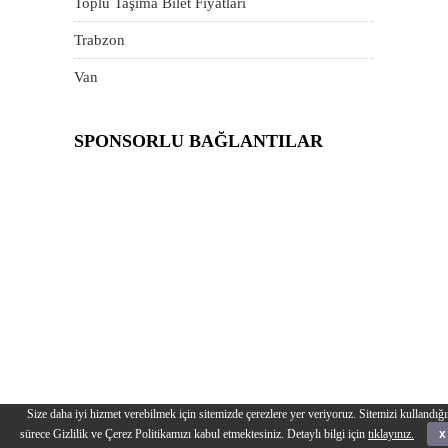
Toplu Taşıma Bilet Fiyatları
Trabzon
Van
SPONSORLU BAĞLANTILAR
Size daha iyi hizmet verebilmek için sitemizde çerezlere yer veriyoruz. Sitemizi kullandığı
sürece Gizlilik ve Çerez Politikamızı kabul etmektesiniz. Detaylı bilgi için
tıklayınız.
x