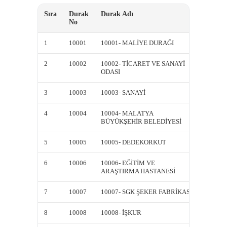
Sıra
Durak
Durak Adı
Kısa A
No
1
10001
10001- MALİYE DURAĞI
10001-
2
10002
10002- TİCARET VE SANAYİ
10002-
ODASI
ODASI
3
10003
10003- SANAYİ
10003-
4
10004
10004- MALATYA
10004-
BÜYÜKŞEHİR BELEDİYESİ
BÜYÜK
5
10005
10005- DEDEKORKUT
10005
6
10006
10006- EĞİTİM VE
10006-
ARAŞTIRMA HASTANESİ
ARAŞT
7
10007
10007- SGK ŞEKER FABRİKASI
10007-
8
10008
10008- İŞKUR
10008-