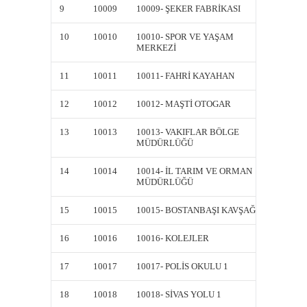
9
10009
10009- ŞEKER FABRİKASI
10009-
10
10010
10010- SPOR VE YAŞAM
10010-
MERKEZİ
MERKE
11
10011
10011- FAHRİ KAYAHAN
10011-
12
10012
10012- MAŞTİ OTOGAR
10012-
13
10013
10013- VAKIFLAR BÖLGE
10013-
MÜDÜRLÜĞÜ
MÜDÜ
14
10014
10014- İL TARIM VE ORMAN
10014-
MÜDÜRLÜĞÜ
MÜDÜ
15
10015
10015- BOSTANBAŞI KAVŞAĞI
10015-
16
10016
10016- KOLEJLER
10016-
17
10017
10017- POLİS OKULU 1
10017-
18
10018
10018- SİVAS YOLU 1
10018-