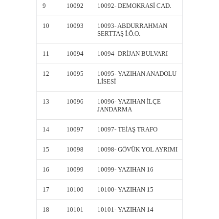
9
10092
10092- DEMOKRASİ CAD.
10092-
10
10093
10093- ABDURRAHMAN
10093
SERTTAŞ İ.Ö.O.
SERTTAŞ
11
10094
10094- DRİJAN BULVARI
10094-
12
10095
10095- YAZIHAN ANADOLU
10095-
LİSESİ
LİSESİ
13
10096
10096- YAZIHAN İLÇE
10096-
JANDARMA
JANDA
14
10097
10097- TEİAŞ TRAFO
10097-
15
10098
10098- GÖVÜK YOL AYRIMI
10098-
16
10099
10099- YAZIHAN 16
10099-
17
10100
10100- YAZIHAN 15
10100-
18
10101
10101- YAZIHAN 14
10101-