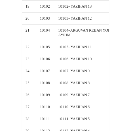
19
10102
10102- YAZIHAN 13
10102-
20
10103
10103- YAZIHAN 12
10103-
21
10104
10104- ARGUVAN KEBAN YOL
10104-
AYRIMI
AYRIM
22
10105
10105- YAZIHAN 11
10105-
23
10106
10106- YAZIHAN 10
10106-
24
10107
10107- YAZIHAN 9
10107-
25
10108
10108- YAZIHAN 8
10108-
26
10109
10109- YAZIHAN 7
10109-
27
10110
10110- YAZIHAN 6
10110-
28
10111
10111- YAZIHAN 5
10111-
29
10112
10112- YAZIHAN 4
10112-