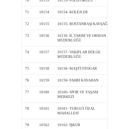
70
10153
10153- POLİS OKULU
10153-
71
10154
10154- KOLEJLER
10154-
72
10155
10155- BOSTANBAŞI KAVŞAĞI
10155-
73
10156
10156- İL TARIM VE ORMAN
10156-
MÜDÜRLÜĞÜ
MÜDÜ
74
10157
10157- VAKIFLAR BÖLGE
10157-
MÜDÜRLÜĞÜ
MÜDÜ
75
10158
10158- MAŞTİ OTOGAR
10158-
76
10159
10159- FAHRİ KAYAHAN
10159-
77
10160
10160- SPOR VE YAŞAM
10160-
MERKEZİ
MERKE
78
10161
10161- TURGUT ÖZAL
10161-
MAHALLESİ
MAHAL
79
10162
10162- İŞKUR
10162-