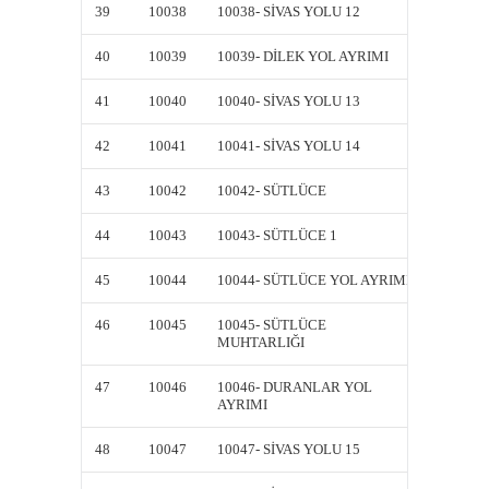
39
10038
10038- SİVAS YOLU 12
10038-
40
10039
10039- DİLEK YOL AYRIMI
10039-
41
10040
10040- SİVAS YOLU 13
10040-
42
10041
10041- SİVAS YOLU 14
10041-
43
10042
10042- SÜTLÜCE
10042-
44
10043
10043- SÜTLÜCE 1
10043-
45
10044
10044- SÜTLÜCE YOL AYRIMI
10044-
46
10045
10045- SÜTLÜCE
10045-
MUHTARLIĞI
MUHTA
47
10046
10046- DURANLAR YOL
10046-
AYRIMI
AYRIM
48
10047
10047- SİVAS YOLU 15
10047-