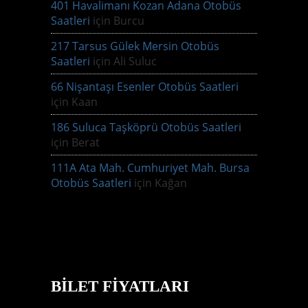
401 Havalimanı Kozan Adana Otobüs
Saatleri
için
Burcu
217 Tarsus Gülek Mersin Otobüs
Saatleri
için
Ali Suluc
66 Nişantaşı Esenler Otobüs Saatleri
için
Kaan
186 Suluca Taşköprü Otobüs Saatleri
için
Berat
111A Ata Mah. Cumhuriyet Mah. Bursa
Otobüs Saatleri
için
Kağan
BILET FIYATLARI