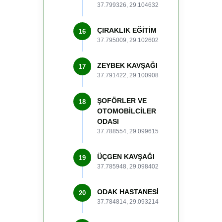
37.799326, 29.104632
ÇIRAKLIK EĞİTİM
16
37.795009, 29.102602
ZEYBEK KAVŞAĞI
17
37.791422, 29.100908
ŞOFÖRLER VE
18
OTOMOBİLCİLER
ODASI
37.788554, 29.099615
ÜÇGEN KAVŞAĞI
19
37.785948, 29.098402
ODAK HASTANESİ
20
37.784814, 29.093214