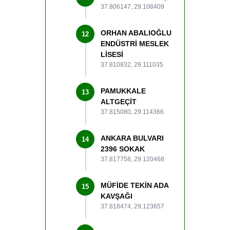
37.806147, 29.108409
ORHAN ABALIOĞLU
12
ENDÜSTRİ MESLEK
LİSESİ
37.810832, 29.111035
PAMUKKALE
13
ALTGEÇİT
37.815080, 29.114366
ANKARA BULVARI
14
2396 SOKAK
37.817758, 29.120468
MÜFİDE TEKİN ADA
15
KAVŞAĞI
37.818474, 29.123657