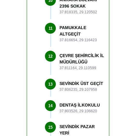
10
2396 SOKAK
37.818335, 29.120502
PAMUKKALE
11
ALTGEÇİT
37.816654, 29.116423
ÇEVRE ŞEHİRCİLİK İL
12
MÜDÜRLÜĞÜ
37.811164, 29.110599
SEVİNDİK ÜST GEÇİT
13
37.806235, 29.107958
DENTAŞ İLKOKULU
14
37.803526, 29.106620
SEVİNDİK PAZAR
15
YERİ