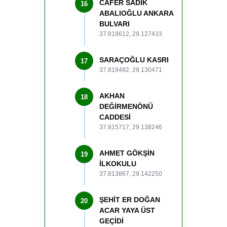
CAFER SADIK
16
ABALIOĞLU ANKARA
BULVARI
37.818612, 29.127433
SARAÇOĞLU KASRI
17
37.818492, 29.130471
AKHAN
18
DEĞİRMENÖNÜ
CADDESİ
37.815717, 29.138246
AHMET GÖKŞİN
19
İLKOKULU
37.813867, 29.142250
ŞEHİT ER DOĞAN
20
ACAR YAYA ÜST
GEÇİDİ