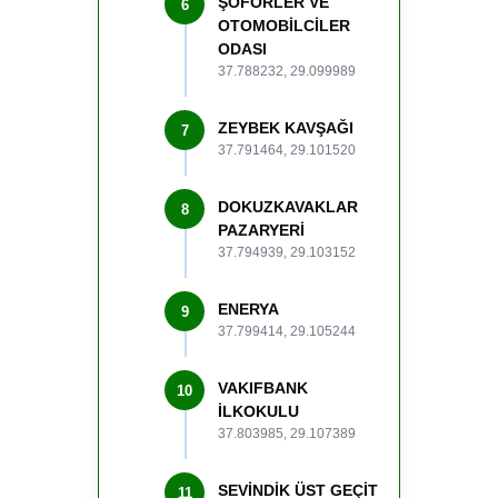
ŞOFÖRLER VE
6
OTOMOBİLCİLER
ODASI
37.788232, 29.099989
ZEYBEK KAVŞAĞI
7
37.791464, 29.101520
DOKUZKAVAKLAR
8
PAZARYERİ
37.794939, 29.103152
ENERYA
9
37.799414, 29.105244
VAKIFBANK
10
İLKOKULU
37.803985, 29.107389
SEVİNDİK ÜST GEÇİT
11