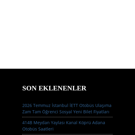
SON EKLENENLER
2026 Temmuz İstanbul İETT Otobüs Ulaşıma
Zam Tam Öğrenci Sosyal Yeni Bilet Fiyatları
414B Meydan Yaylası Kanal Köprü Adana
Otobüs Saatleri