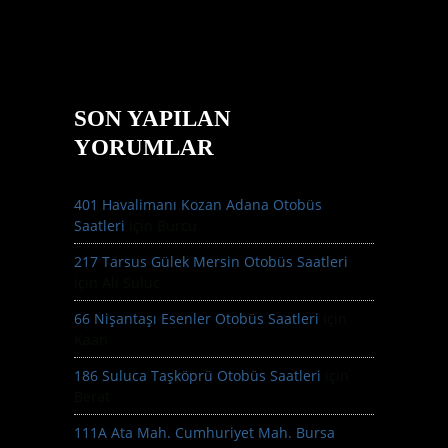
SON YAPILAN
YORUMLAR
401 Havalimanı Kozan Adana Otobüs
Saatleri
için
Burcu
217 Tarsus Gülek Mersin Otobüs Saatleri
için
Ali Suluc
66 Nişantaşı Esenler Otobüs Saatleri
için
Kaan
186 Suluca Taşköprü Otobüs Saatleri
için
Berat
111A Ata Mah. Cumhuriyet Mah. Bursa