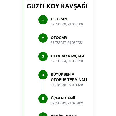
GÜZELKÖY KAVŞAĞI
ULU CAMİ
1
37.781869, 29.086560
OTOGAR
2
37.783657, 29.089732
OTOGAR KAVŞAĞI
3
37.785664, 29.089190
BÜYÜKŞEHİR
4
OTOBÜS TERMİNALİ
37.785438, 29.091429
ÜÇGEN CAMİİ
5
37.785042, 29.098462