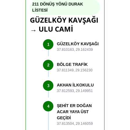
211 DÖNÜŞ YÖNÜ DURAK
LİSTESİ
GÜZELKÖY KAVŞAĞI
→ ULU CAMİ
GÜZELKÖY KAVŞAĞI
1
37.810163, 29.162439
BÖLGE TRAFİK
2
37.811349, 29.156230
AKHAN İLKOKULU
3
37.812593, 29.149951
ŞEHİT ER DOĞAN
4
ACAR YAYA ÜST
GEÇİDİ
37.813504, 29.146059