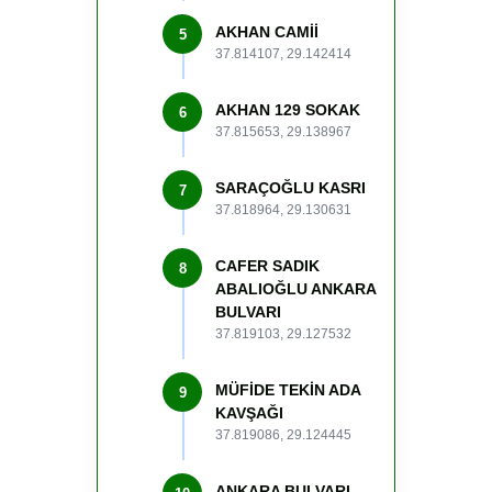
AKHAN CAMİİ
5
37.814107, 29.142414
AKHAN 129 SOKAK
6
37.815653, 29.138967
SARAÇOĞLU KASRI
7
37.818964, 29.130631
CAFER SADIK
8
ABALIOĞLU ANKARA
BULVARI
37.819103, 29.127532
MÜFİDE TEKİN ADA
9
KAVŞAĞI
37.819086, 29.124445
ANKARA BULVARI