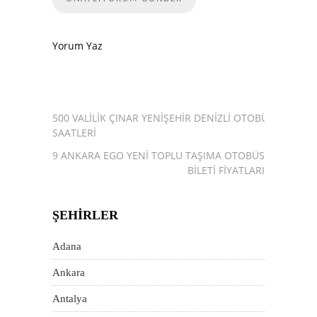
Yorum Yaz
500 VALILIK ÇINAR YENIŞEHIR DENIZLI OTOBÜS
SAATLERI
2019 ANKARA EGO YENI TOPLU TAŞIMA OTOBÜS
BILETI FIYATLARI
ŞEHIRLER
Adana
Ankara
Antalya