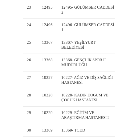
23
12495
12495- GÜLÜMSER CADDESİ
12495-
2
2
24
12496
12496- GÜLÜMSER CADDESİ
12496-
1
1
25
13367
13367- YEŞİLYURT
13367-
BELEDİYESİ
BELEDİ
26
13368
13368- GENÇLİK SPOR İL
13368-
MÜDÜRLÜĞÜ
MÜDÜ
27
10227
10227- AĞIZ VE DİŞ SAĞLIĞI
10227- 
HASTANESİ
HASTA
28
10228
10228- KADIN DOĞUM VE
10228-
ÇOCUK HASTANESİ
ÇOCUK
29
10229
10229- EĞİTİM VE
10229-
ARAŞTIRMA HASTANESİ 2
ARAŞTI
30
13369
13369- TCDD
13369-