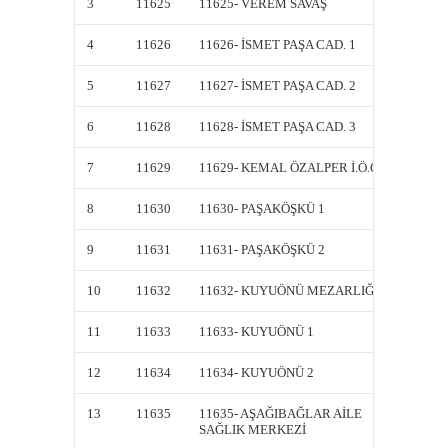
3
11625
11625- VEREM SAVAŞ
11625-
4
11626
11626- İSMET PAŞA CAD. 1
11626-
5
11627
11627- İSMET PAŞA CAD. 2
11627-
6
11628
11628- İSMET PAŞA CAD. 3
11628-
7
11629
11629- KEMAL ÖZALPER İ.Ö.O
11629-
8
11630
11630- PAŞAKÖŞKÜ 1
11630-
9
11631
11631- PAŞAKÖŞKÜ 2
11631-
10
11632
11632- KUYUÖNÜ MEZARLIĞI
11632-
11
11633
11633- KUYUÖNÜ 1
11633-
12
11634
11634- KUYUÖNÜ 2
11634-
13
11635
11635- AŞAĞIBAĞLAR AİLE
11635-
SAĞLIK MERKEZİ
SAĞLI