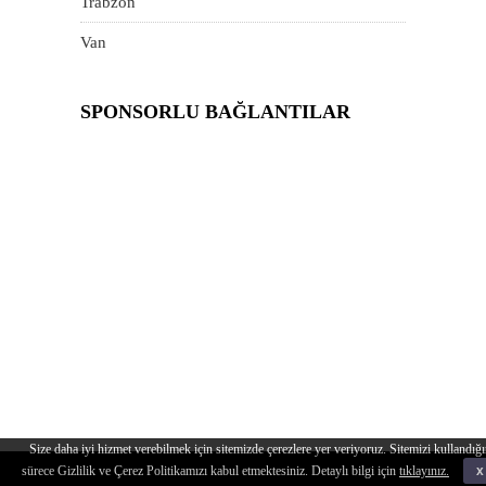
Trabzon
Van
SPONSORLU BAĞLANTILAR
Size daha iyi hizmet verebilmek için sitemizde çerezlere yer veriyoruz. Sitemizi kullandığı
sürece Gizlilik ve Çerez Politikamızı kabul etmektesiniz. Detaylı bilgi için
tıklayınız.
x