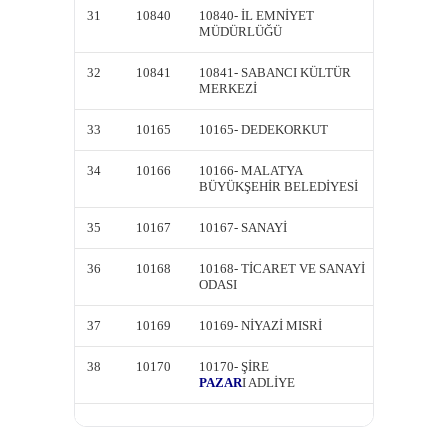
31
10840
10840- İL EMNİYET
10840-
MÜDÜRLÜĞÜ
MÜDÜ
32
10841
10841- SABANCI KÜLTÜR
DK108
MERKEZİ
33
10165
10165- DEDEKORKUT
10165
34
10166
10166- MALATYA
10166-
BÜYÜKŞEHİR BELEDİYESİ
BÜYÜK
35
10167
10167- SANAYİ
10167-
36
10168
10168- TİCARET VE SANAYİ
10168-
ODASI
ODASI
37
10169
10169- NİYAZİ MISRİ
10169-
38
10170
10170- ŞİRE
10170- 
PAZAR
I ADLİYE
PAZAR