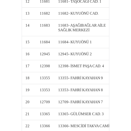
12
11681
11681- TAŞOCAĞI CAD. 1
11681-
13
11682
11682- KUYUÖNÜ CAD.
11682-
14
11683
11683- AŞAĞIBAĞLAR AİLE
11683-
SAĞLIK MERKEZİ
SAĞLI
15
11684
11684- KUYUÖNÜ 1
11684-
16
12945
12945- KUYUÖNÜ 2
12945-
17
12398
12398- İSMET PAŞA CAD. 4
12398-
18
13355
13355- FAHRİ KAYAHAN 9
13355-
19
13353
13353- FAHRİ KAYAHAN 8
13353-
20
12709
12709- FAHRİ KAYAHAN 7
12709-
21
13365
13365- GÜLÜMSER CAD. 3
13365-
22
13366
13366- MESCİDİ TAKVA CAMİİ
13366-