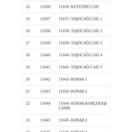
14
11636
11636- KUYUÖNÜ CAD.
11636-
15
11637
11637- TAŞOCAĞI CAD. 1
11637-
16
11638
11638- TAŞOCAĞI CAD. 2
11638-
17
11639
11639- TAŞOCAĞI CAD. 3
11639-
18
11640
11640- TAŞOCAĞI CAD. 4
11640-
19
11641
11641- TAŞOCAĞI CAD. 5
11641-
20
11642
11642- KONAK 1
11642-
21
11643
11643- KONAK 2
11643-
22
11644
11644- KONAK BAHÇEBAŞI
11644-
CAMİİ
CAMİİ
23
11645
11645- KONAK 3
11645-