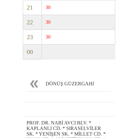
21
30
22
30
23
30
00
DÖNÜŞ GÜZERGAHI
PROF. DR. NABİ AVCI BLV. *
KAPLANLI CD. * SIRASELVİLER
SK. * YENİŞEN SK. * MİLLET CD. *