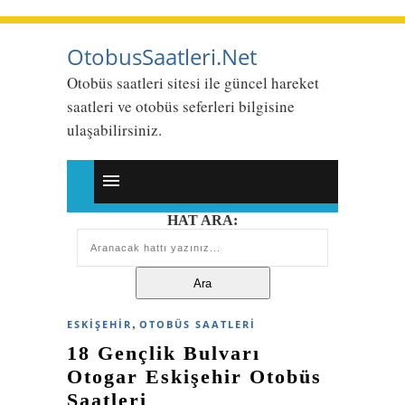
OtobusSaatleri.Net
Otobüs saatleri sitesi ile güncel hareket
saatleri ve otobüs seferleri bilgisine
ulaşabilirsiniz.
HAT ARA:
,
ESKIŞEHIR
OTOBÜS SAATLERI
18 Gençlik Bulvarı
Otogar Eskişehir Otobüs
Saatleri