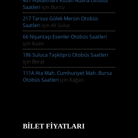
401 Havalimanı Kozan Adana Otobüs
Saatleri
için
Burcu
217 Tarsus Gülek Mersin Otobüs
Saatleri
için
Ali Suluc
66 Nişantaşı Esenler Otobüs Saatleri
için
Kaan
186 Suluca Taşköprü Otobüs Saatleri
için
Berat
111A Ata Mah. Cumhuriyet Mah. Bursa
Otobüs Saatleri
için
Kağan
BILET FIYATLARI