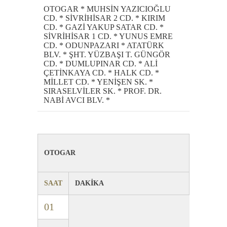
OTOGAR * MUHSİN YAZICIOĞLU
CD. * SİVRİHİSAR 2 CD. * KIRIM
CD. * GAZİ YAKUP SATAR CD. *
SİVRİHİSAR 1 CD. * YUNUS EMRE
CD. * ODUNPAZARI * ATATÜRK
BLV. * ŞHT. YÜZBAŞI T. GÜNGÖR
CD. * DUMLUPINAR CD. * ALİ
ÇETİNKAYA CD. * HALK CD. *
MİLLET CD. * YENİŞEN SK. *
SIRASELVİLER SK. * PROF. DR.
NABİ AVCI BLV. *
OTOGAR
SAAT
DAKİKA
01