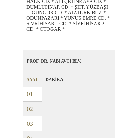
HALK CD. * ALİ ÇETİNKAYA CD. *
DUMLUPINAR CD. * ŞHT. YÜZBAŞI
T. GÜNGÖR CD. * ATATÜRK BLV. *
ODUNPAZARI * YUNUS EMRE CD. *
SİVRİHİSAR 1 CD. * SİVRİHİSAR 2
CD. * OTOGAR *
PROF. DR. NABİ AVCI BLV.
SAAT
DAKİKA
01
02
03