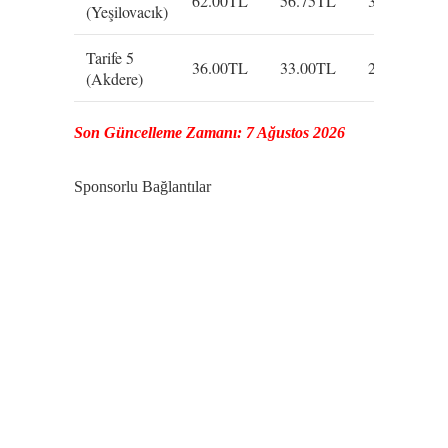
62.00TL
56.75TL
34.50TL
(Yeşilovacık)
Tarife 5
36.00TL
33.00TL
20.00TL
(Akdere)
Son Güncelleme Zamanı: 7 Ağustos 2026
Sponsorlu Bağlantılar