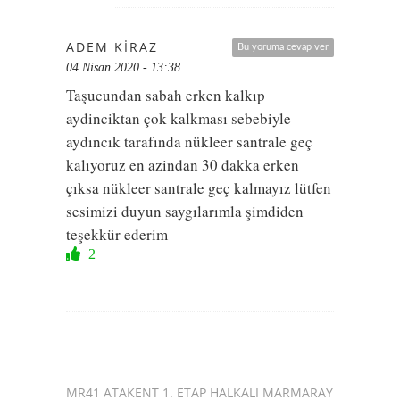
ADEM KIRAZ
Bu yoruma cevap ver
04 Nisan 2020 - 13:38
Taşucundan sabah erken kalkıp
aydinciktan çok kalkması sebebiyle
aydıncık tarafında nükleer santrale geç
kalıyoruz en azindan 30 dakka erken
çıksa nükleer santrale geç kalmayız lütfen
sesimizi duyun saygılarımla şimdiden
teşekkür ederim
2
MR41 ATAKENT 1. ETAP HALKALI MARMARAY