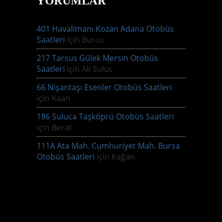
YORUMLAR
401 Havalimanı Kozan Adana Otobüs
Saatleri
için
Burcu
217 Tarsus Gülek Mersin Otobüs
Saatleri
için
Ali Suluc
66 Nişantaşı Esenler Otobüs Saatleri
için
Kaan
186 Suluca Taşköprü Otobüs Saatleri
için
Berat
111A Ata Mah. Cumhuriyet Mah. Bursa
Otobüs Saatleri
için
Kağan