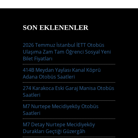
SON EKLENENLER
2026 Temmuz İstanbul İETT Otobüs
Ulaşıma Zam Tam Öğrenci Sosyal Yeni
Bilet Fiyatları
414B Meydan Yaylası Kanal Köprü
Adana Otobüs Saatleri
274 Karakoca Eski Garaj Manisa Otobüs
Saatleri
M7 Nurtepe Mecidiyeköy Otobüs
Saatleri
M7 Detay Nurtepe Mecidiyeköy
Durakları Geçtiği Güzergâh