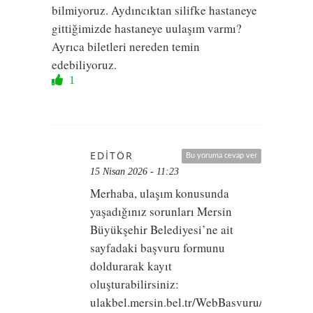
bilmiyoruz. Aydıncıktan silifke hastaneye
gittiğimizde hastaneye uulaşım varmı?
Ayrıca biletleri nereden temin
edebiliyoruz.
1
EDITÖR
Bu yoruma cevap ver
15 Nisan 2026 - 11:23
Merhaba, ulaşım konusunda
yaşadığınız sorunları Mersin
Büyükşehir Belediyesi’ne ait
sayfadaki başvuru formunu
doldurarak kayıt
oluşturabilirsiniz:
ulakbel.mersin.bel.tr/WebBasvuru/ulasim-