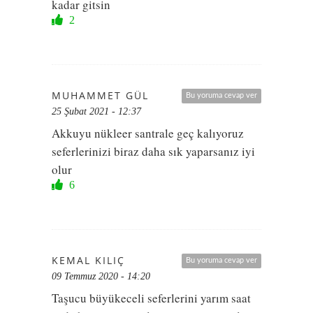
kadar gitsin
2
MUHAMMET GÜL
Bu yoruma cevap ver
25 Şubat 2021 - 12:37
Akkuyu nükleer santrale geç kalıyoruz
seferlerinizi biraz daha sık yaparsanız iyi
olur
6
KEMAL KILIÇ
Bu yoruma cevap ver
09 Temmuz 2020 - 14:20
Taşucu büyükeceli seferlerini yarım saat