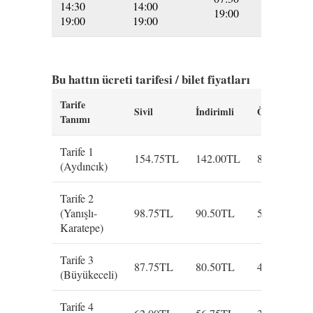
14:30
14:00
19:00
19:00
19:00
Bu hattın ücreti tarifesi / bilet fiyatları
Tarife
Sivil
İndirimli
Öğrenci
Tanımı
Tarife 1
154.75TL
142.00TL
86.00TL
(Aydıncık)
Tarife 2
(Yanışlı-
98.75TL
90.50TL
54.75TL
Karatepe)
Tarife 3
87.75TL
80.50TL
48.75TL
(Büyükeceli)
Tarife 4