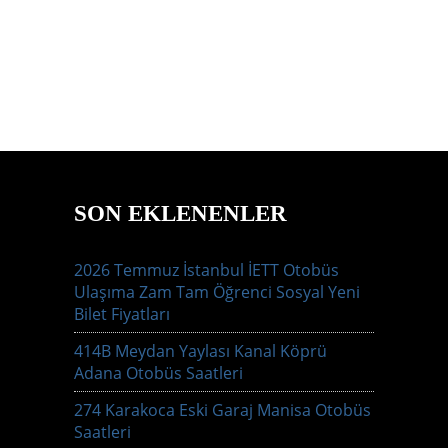
SON EKLENENLER
2026 Temmuz İstanbul İETT Otobüs
Ulaşıma Zam Tam Öğrenci Sosyal Yeni
Bilet Fiyatları
414B Meydan Yaylası Kanal Köprü
Adana Otobüs Saatleri
274 Karakoca Eski Garaj Manisa Otobüs
Saatleri