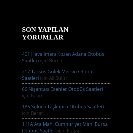
SON YAPILAN
YORUMLAR
401 Havalimanı Kozan Adana Otobüs
Saatleri
için
Burcu
217 Tarsus Gülek Mersin Otobüs
Saatleri
için
Ali Suluc
66 Nişantaşı Esenler Otobüs Saatleri
için
Kaan
186 Suluca Taşköprü Otobüs Saatleri
için
Berat
111A Ata Mah. Cumhuriyet Mah. Bursa
Otobüs Saatleri
için
Kağan