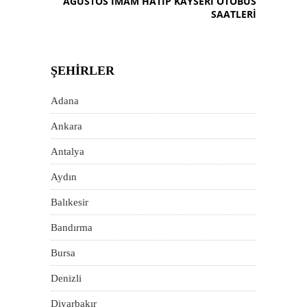
AĞUSTOS İMAM HATIP KAYSERI OTOBÜS
SAATLERI
ŞEHIRLER
Adana
Ankara
Antalya
Aydın
Balıkesir
Bandırma
Bursa
Denizli
Diyarbakır