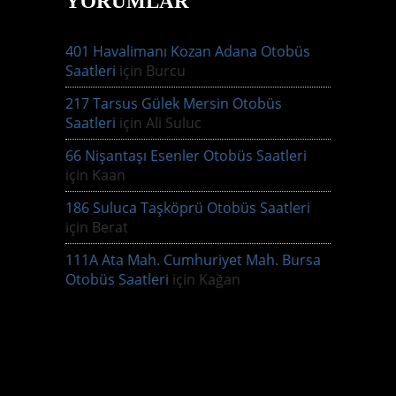
YORUMLAR
401 Havalimanı Kozan Adana Otobüs
Saatleri
için
Burcu
217 Tarsus Gülek Mersin Otobüs
Saatleri
için
Ali Suluc
66 Nişantaşı Esenler Otobüs Saatleri
için
Kaan
186 Suluca Taşköprü Otobüs Saatleri
için
Berat
111A Ata Mah. Cumhuriyet Mah. Bursa
Otobüs Saatleri
için
Kağan