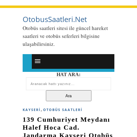
OtobusSaatleri.Net
Otobüs saatleri sitesi ile güncel hareket
saatleri ve otobüs seferleri bilgisine
ulaşabilirsiniz.
HAT ARA:
,
KAYSERI
OTOBÜS SAATLERI
139 Cumhuriyet Meydanı
Halef Hoca Cad.
Jandarma Kayseri Otobüs