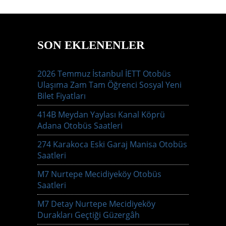
SON EKLENENLER
2026 Temmuz İstanbul İETT Otobüs
Ulaşıma Zam Tam Öğrenci Sosyal Yeni
Bilet Fiyatları
414B Meydan Yaylası Kanal Köprü
Adana Otobüs Saatleri
274 Karakoca Eski Garaj Manisa Otobüs
Saatleri
M7 Nurtepe Mecidiyeköy Otobüs
Saatleri
M7 Detay Nurtepe Mecidiyeköy
Durakları Geçtiği Güzergâh