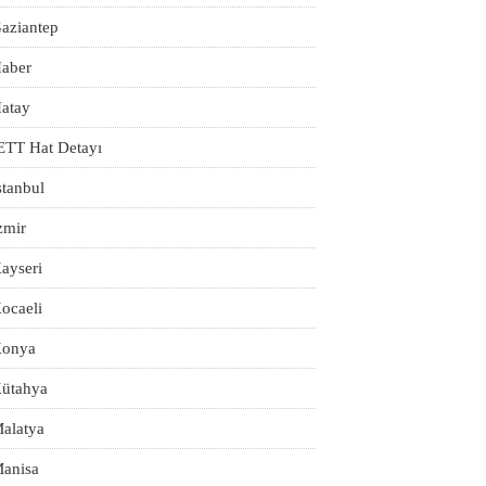
aziantep
aber
atay
ETT Hat Detayı
stanbul
zmir
ayseri
ocaeli
onya
ütahya
alatya
anisa