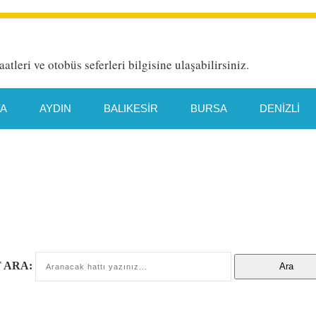
aatleri ve otobüs seferleri bilgisine ulaşabilirsiniz.
YA
AYDIN
BALIKESIR
BURSA
DENIZLI
HATAY
İETT HAT DETAYI
İSTANBUL
İZMIR
TYA
MANISA
MERSIN
MUĞLA
ORDU
TEKIRDAĞ
TRABZON
VAN
 ARA: