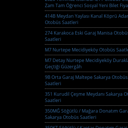
Zam Tam Öğrenci Sosyal Yeni Bilet Fiya
414B Meydan Yaylası Kanal Köprü Ada
Otobüs Saatleri
274 Karakoca Eski Garaj Manisa Otobü
Saatleri
M7 Nurtepe Mecidiyeköy Otobüs Saatle
M7 Detay Nurtepe Mecidiyeköy Durakl
Geçtiği Güzergâh
9B Orta Garaj Maltepe Sakarya Otobüs
Saatleri
351 Kurudil Çeşme Meydanı Sakarya O
Saatleri
350MĞ Söğütlü / Mağara Donatım Gar
Sakarya Otobüs Saatleri
350KT Söğütlü / Kantar Donatım Garaj