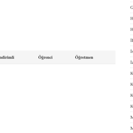
G
H
H
İ
İ
ndirimli
Öğrenci
Öğretmen
İ
K
K
K
K
M
M