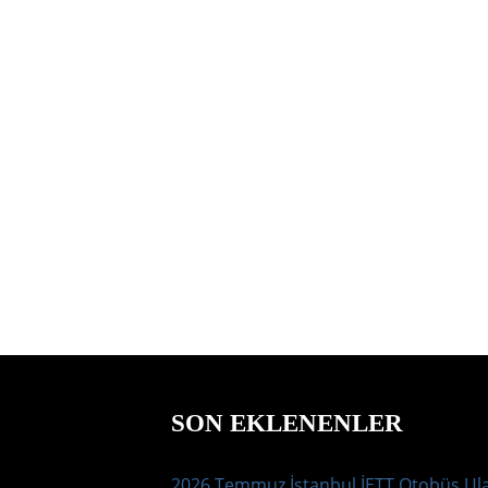
SON EKLENENLER
2026 Temmuz İstanbul İETT Otobüs Ul