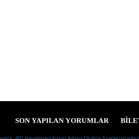
SON YAPILAN YORUMLAR
BILE
aşıma
401 Havalimanı Kozan Adana Otobüs Saatleri
İstanbul