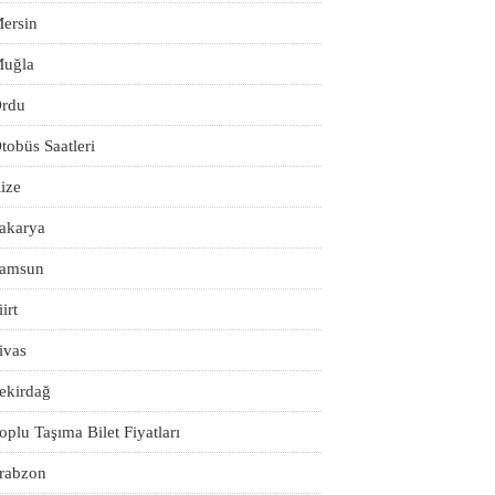
ersin
uğla
rdu
tobüs Saatleri
ize
akarya
amsun
iirt
ivas
ekirdağ
oplu Taşıma Bilet Fiyatları
rabzon