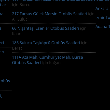
tları
için
Burcu
Ankara T
na
217 Tarsus Gülek Mersin Otobüs Saatleri
için
İzmir To
Ali Suluc
Adana T
s
66 Nişantaşı Esenler Otobüs Saatleri
için
Kaan
ri
186 Suluca Taşköprü Otobüs Saatleri
için
Berat
arı
111A Ata Mah. Cumhuriyet Mah. Bursa
Otobüs Saatleri
için
Kağan
tobüs
aj