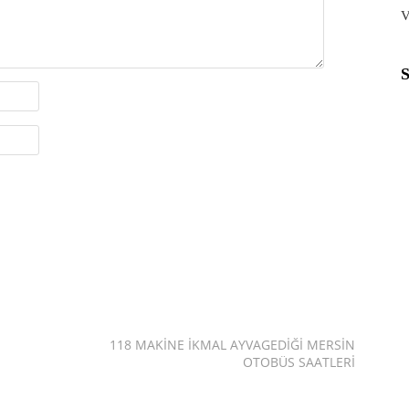
V
118 MAKINE İKMAL AYVAGEDIĞI MERSIN
OTOBÜS SAATLERI