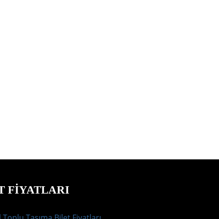
T FIYATLARI
 Toplu Taşıma Bilet Fiyatları