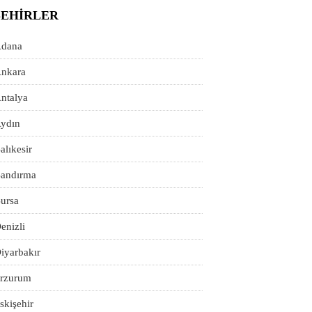
ŞEHIRLER
dana
nkara
ntalya
ydın
alıkesir
andırma
ursa
enizli
iyarbakır
rzurum
skişehir