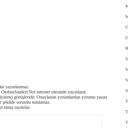
M
M
O
O
R
S
S
S
mlar yayınlanmaz.
S
OtobusSaatleri.Net internet sitesinde yayınlanır.
ziyaretçi görüşleridir. Onaylanan yorumlardan yorumu yazan
T
r şekilde sorumlu tutulamaz.
 etmiş sayılırlar.
T
T