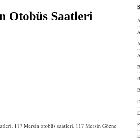
n Otobüs Saatleri
A
A
A
A
B
B
B
D
D
aatleri, 117 Mersin otobüs saatleri, 117 Mersin Gözne
E
E