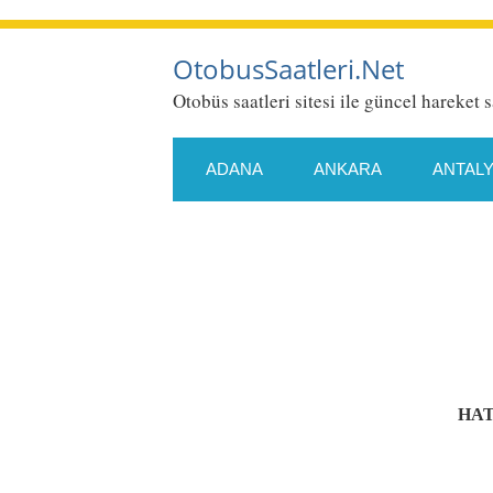
OtobusSaatleri.Net
Otobüs saatleri sitesi ile güncel hareket s
ADANA
ANKARA
ANTAL
ESKIŞEHIR
GAZIANTEP
KONYA
KÜTAHYA
MALA
SAMSUN
SIIRT
SIVAS
HAT