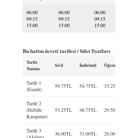
06:00
06:00
06:00
09:15
09:15
09:15
15:00
15:00
15:00
Bu hattın ücreti tarifesi / bilet fiyatları
Tarife
Sivil
İndirimli
Öğrenci
Öğr
Tanımı
Tarife 1
59.75TL
54.75TL
33.25TL
56.
(Esenli)
Tarife 2
(Hebilli-
53.25TL
48.75TL
29.50TL
50.
Karapınar)
Tarife 3
36.00TL
33.00TL
20.00TL
34.
(Akdam)