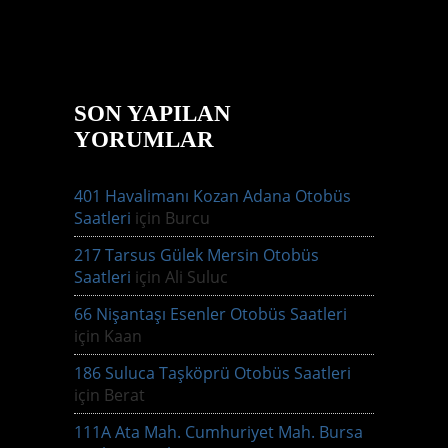
SON YAPILAN
YORUMLAR
401 Havalimanı Kozan Adana Otobüs
Saatleri
için
Burcu
217 Tarsus Gülek Mersin Otobüs
Saatleri
için
Ali Suluc
66 Nişantaşı Esenler Otobüs Saatleri
için
Kaan
186 Suluca Taşköprü Otobüs Saatleri
için
Berat
111A Ata Mah. Cumhuriyet Mah. Bursa