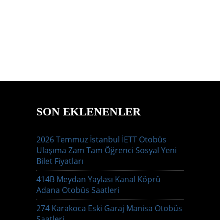
SON EKLENENLER
2026 Temmuz İstanbul İETT Otobüs
Ulaşıma Zam Tam Öğrenci Sosyal Yeni
Bilet Fiyatları
414B Meydan Yaylası Kanal Köprü
Adana Otobüs Saatleri
274 Karakoca Eski Garaj Manisa Otobüs
Saatleri