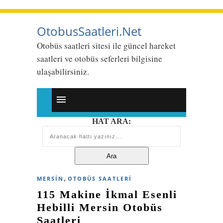
OtobusSaatleri.Net
Otobüs saatleri sitesi ile güncel hareket
saatleri ve otobüs seferleri bilgisine
ulaşabilirsiniz.
HAT ARA:
,
MERSIN
OTOBÜS SAATLERI
115 Makine İkmal Esenli
Hebilli Mersin Otobüs
Saatleri