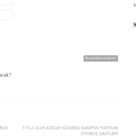
V
Bu yoruma cevap ver
yacak?
OBÜS
115-2 ULUS KIZILAY GÖLBAŞI KAMPÜS YURTLAR
OTOBÜS SAATLERI