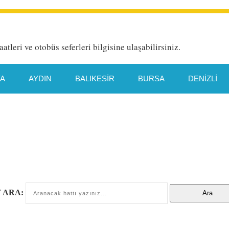
aatleri ve otobüs seferleri bilgisine ulaşabilirsiniz.
YA
AYDIN
BALIKESIR
BURSA
DENIZLI
HATAY
İETT HAT DETAYI
İSTANBUL
İZMIR
TYA
MANISA
MERSIN
MUĞLA
ORDU
TEKIRDAĞ
TRABZON
VAN
 ARA: