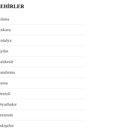
ŞEHIRLER
dana
nkara
ntalya
ydın
alıkesir
andırma
ursa
enizli
iyarbakır
rzurum
skişehir