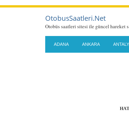
OtobusSaatleri.Net
Otobüs saatleri sitesi ile güncel hareket s
ADANA
ANKARA
ANTAL
ESKIŞEHIR
GAZIANTEP
KONYA
KÜTAHYA
MALA
SAMSUN
SIIRT
SIVAS
HAT