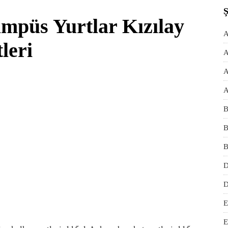
mpüs Yurtlar Kızılay
A
leri
A
A
A
B
B
B
D
D
E
E