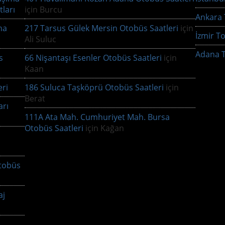
tları
için
Burcu
Ankara T
na
217 Tarsus Gülek Mersin Otobüs Saatleri
için
İzmir To
Ali Suluc
Adana T
s
66 Nişantaşı Esenler Otobüs Saatleri
için
Kaan
ri
186 Suluca Taşköprü Otobüs Saatleri
için
Berat
arı
111A Ata Mah. Cumhuriyet Mah. Bursa
Otobüs Saatleri
için
Kağan
tobüs
aj