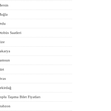
ersin
uğla
rdu
tobüs Saatleri
ize
akarya
amsun
iirt
ivas
ekirdağ
oplu Taşıma Bilet Fiyatları
rabzon