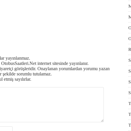
M
M
O
O
R
mlar yayınlanmaz.
S
OtobusSaatleri.Net internet sitesinde yayınlanır.
ziyaretçi görüşleridir. Onaylanan yorumlardan yorumu yazan
S
r şekilde sorumlu tutulamaz.
 etmiş sayılırlar.
S
S
T
T
T