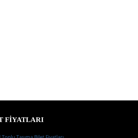
T FIYATLARI
 Toplu Taşıma Bilet Fiyatları