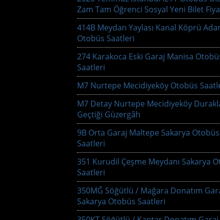
Zam Tam Öğrenci Sosyal Yeni Bilet Fiya
414B Meydan Yaylası Kanal Köprü Ada
Otobüs Saatleri
274 Karakoca Eski Garaj Manisa Otobü
Saatleri
M7 Nurtepe Mecidiyeköy Otobüs Saatle
M7 Detay Nurtepe Mecidiyeköy Durakl
Geçtiği Güzergâh
9B Orta Garaj Maltepe Sakarya Otobüs
Saatleri
351 Kurudil Çeşme Meydanı Sakarya O
Saatleri
350MĞ Söğütlü / Mağara Donatım Gar
Sakarya Otobüs Saatleri
350KT Söğütlü / Kantar Donatım Garaj