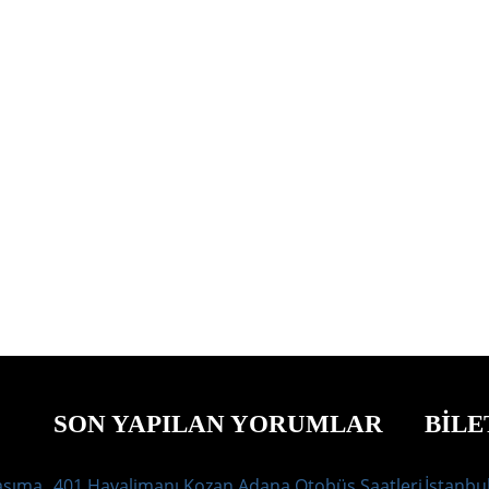
SON YAPILAN YORUMLAR
BILE
aşıma
401 Havalimanı Kozan Adana Otobüs Saatleri
İstanbul