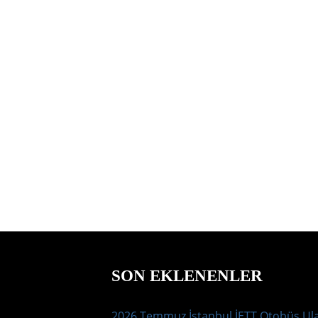
SON EKLENENLER
2026 Temmuz İstanbul İETT Otobüs Ul