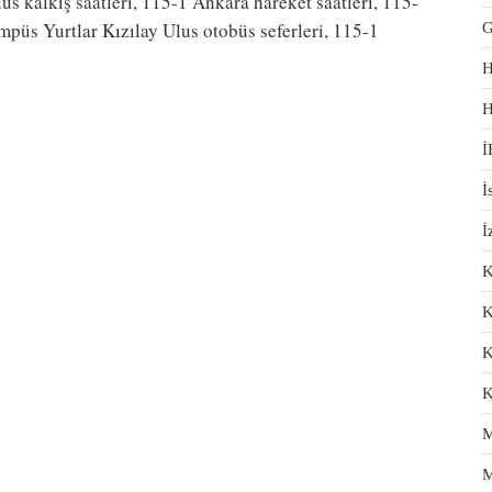
s kalkış saatleri, 115-1 Ankara hareket saatleri, 115-
püs Yurtlar Kızılay Ulus otobüs seferleri, 115-1
G
H
H
İ
İ
İ
K
K
K
K
M
M