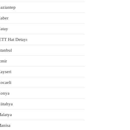
aziantep
aber
atay
ETT Hat Detayı
stanbul
zmir
ayseri
ocaeli
onya
ütahya
alatya
anisa