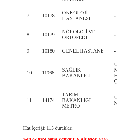
ONKOLOJİ
7
10178
-
HASTANESİ
NÖROLOJİ VE
8
10179
-
ORTOPEDİ
9
10180
GENEL HASTANE
-
Üniversiteler
SAĞLIK
Mh.Bilkent Ş
10
11966
BAKANLIĞI
Hastanesi İçi
Çankaya
TARIM
Üniversiteler
11
14174
BAKANLIĞI
Mh.6001.Cd
METRO
Hat İçeriği: 113 durakları
Son Güncelleme Zamanı: 6 Ağustos 2026