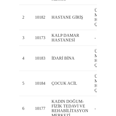
Üniversiteler
Mh.Bilkent Ş
2
10182
HASTANE GİRİŞ
Hastanesi İçi
Çankaya
KALP DAMAR
3
10173
-
HASTANESİ
Üniversiteler
Mh.Bilkent Ş
4
10183
İDARİ BİNA
Hastanesi İçi
Çankaya
Üniversiteler
Mh.Bilkent Ş
5
10184
ÇOCUK ACİL
Hastanesi İçi
Çankaya
KADIN DOĞUM-
FİZİK TEDAVİ VE
6
10177
-
REHABİLİTASYON
MERKEZİ