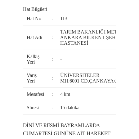
Hat Bilgileri
Hat No
:
113
TARIM BAKANLIĞI METRO-
Hat Adı
:
ANKARA BİLKENT ŞEHİR
HASTANESİ
Kalkış
:
-
Yeri
Varış
ÜNİVERSİTELER
:
Yeri
MH.6001.CD.ÇANKAYA/ANKARA
Mesafesi
:
4 km
Süresi
:
15 dakika
DİNİ VE RESMİ BAYRAMLARDA
CUMARTESİ GÜNÜNE AİT HAREKET