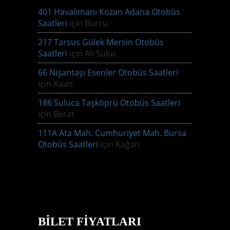
401 Havalimanı Kozan Adana Otobüs
Saatleri
için
Burcu
217 Tarsus Gülek Mersin Otobüs
Saatleri
için
Ali Suluc
66 Nişantaşı Esenler Otobüs Saatleri
için
Kaan
186 Suluca Taşköprü Otobüs Saatleri
için
Berat
111A Ata Mah. Cumhuriyet Mah. Bursa
Otobüs Saatleri
için
Kağan
BILET FIYATLARI